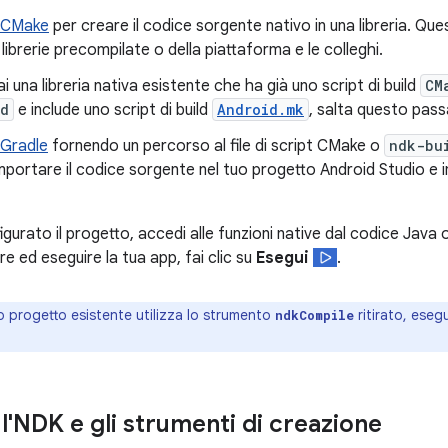
 CMake
per creare il codice sorgente nativo in una libreria. Que
 librerie precompilate o della piattaforma e le colleghi.
i una libreria nativa esistente che ha già uno script di build
CM
ld
e include uno script di build
Android.mk
, salta questo pass
 Gradle
fornendo un percorso al file di script CMake o
ndk-bu
importare il codice sorgente nel tuo progetto Android Studio e i
urato il progetto, accedi alle funzioni native dal codice Java o 
re ed eseguire la tua app, fai clic su
Esegui
.
uo progetto esistente utilizza lo strumento
ritirato, eseg
ndkCompile
l'NDK e gli strumenti di creazione