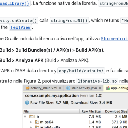
oadLibrary()
. La funzione nativa della libreria,
stringFromJ
vity.onCreate()
calls
stringFromJNI()
, which returns
"H
 the
TextView
.
e Gradle includa la libreria nativa nell'app, utilizza
Strumento di 
Build > Build Bundles(s) / APK(s) > Build APK(s)
.
Build > Analyze APK
(Build > Analizza APK).
l'APK o l'AAB dalla directory
app/build/outputs/
e fai clic 
ato nella Figura 2, puoi visualizzare
libnative-lib.so
nella