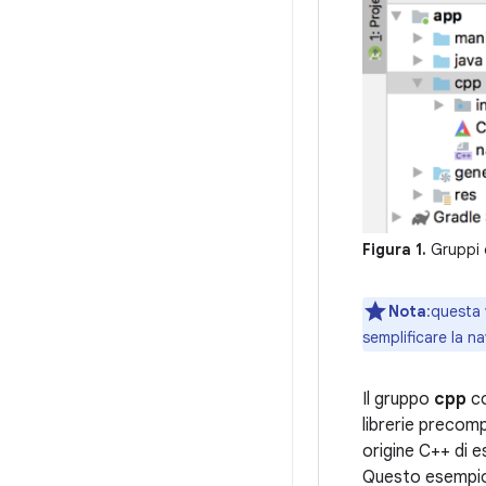
Figura 1.
Gruppi d
Nota
:questa v
semplificare la n
Il gruppo
cpp
co
librerie precomp
origine C++ di 
Questo esempio 