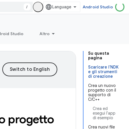
/
Android Studio
roid Studio
Altro
Su questa
pagina
Scaricare l'NDK
e gli strumenti
di creazione
Crea un nuovo
progetto con il
supporto di
C/C++
Crea ed
esegui l'app
uo progetto
di esempio
Crea nuovi file