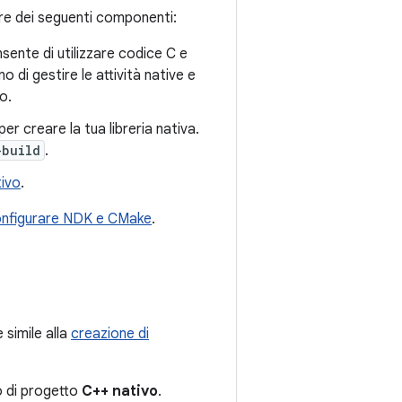
rre dei seguenti componenti:
nsente di utilizzare codice C e
di gestire le attività native e
o.
r creare la tua libreria nativa.
-build
.
tivo
.
configurare NDK e CMake
.
 simile alla
creazione di
o di progetto
C++ nativo
.