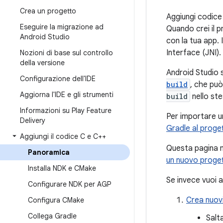
Crea un progetto
Aggiungi codice
Eseguire la migrazione ad
Quando crei il 
Android Studio
con la tua app. 
Interface (JNI).
Nozioni di base sul controllo
della versione
Android Studio 
Configurazione dell'IDE
build
, che può
Aggiorna l'IDE e gli strumenti
build
nello st
Informazioni su Play Feature
Per importare un
Delivery
Gradle al proget
Aggiungi il codice C e C++
Questa pagina
Panoramica
un nuovo proge
Installa NDK e CMake
Se invece vuoi 
Configurare NDK per AGP
Crea nuovi 
Configura CMake
Collega Gradle
Salt