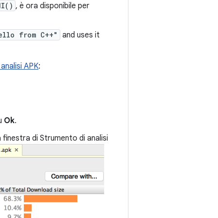
NI()
, è ora disponibile per
ello from C++"
and uses it
analisi APK
:
su
Ok
.
 finestra di Strumento di analisi