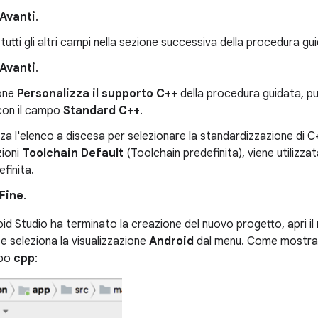
Avanti
.
utti gli altri campi nella sezione successiva della procedura gu
Avanti
.
ione
Personalizza il supporto C++
della procedura guidata, puo
con il campo
Standard C++
.
izza l'elenco a discesa per selezionare la standardizzazione di C+
zioni
Toolchain Default
(Toolchain predefinita), viene utilizz
efinita.
Fine
.
d Studio ha terminato la creazione del nuovo progetto, apri il
E e seleziona la visualizzazione
Android
dal menu. Come mostrato
ppo
cpp
: