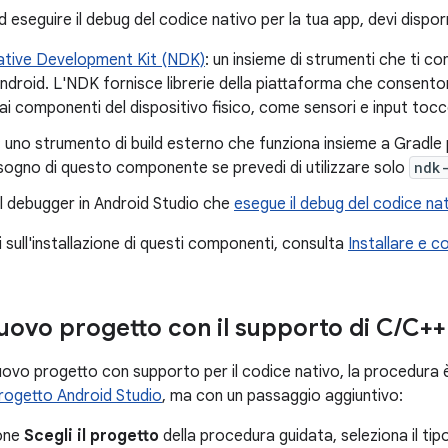
 eseguire il debug del codice nativo per la tua app, devi dispo
ative Development Kit (NDK)
: un insieme di strumenti che ti co
droid. L'NDK fornisce librerie della piattaforma che consentono 
i componenti del dispositivo fisico, come sensori e input tocc
: uno strumento di build esterno che funziona insieme a Gradle pe
sogno di questo componente se prevedi di utilizzare solo
ndk
 il debugger in Android Studio che
esegue il debug del codice na
 sull'installazione di questi componenti, consulta
Installare e 
uovo progetto con il supporto di C
/
C++
ovo progetto con supporto per il codice nativo, la procedura è
progetto Android Studio
, ma con un passaggio aggiuntivo:
ione
Scegli il progetto
della procedura guidata, seleziona il tip