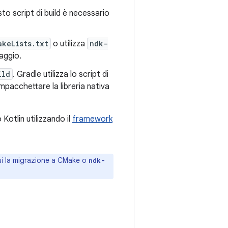
sto script di build è necessario
akeLists.txt
o utilizza
ndk-
aggio.
ild
. Gradle utilizza lo script di
mpacchettare la libreria nativa
Kotlin utilizzando il
framework
ui la migrazione a CMake o
ndk-