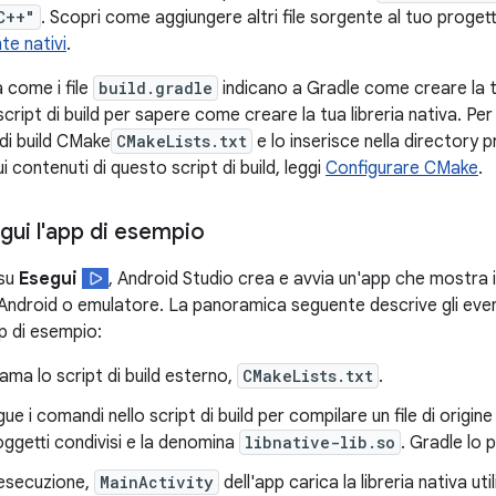
C++"
. Scopri come aggiungere altri file sorgente al tuo proge
te nativi
.
 come i file
build.gradle
indicano a Gradle come creare la
cript di build per sapere come creare la tua libreria nativa. Per 
 di build CMake
CMakeLists.txt
e lo inserisce nella directory p
i contenuti di questo script di build, leggi
Configurare CMake
.
gui l'app di esempio
 su
Esegui
, Android Studio crea e avvia un'app che mostra i
 Android o emulatore. La panoramica seguente descrive gli event
p di esempio:
ama lo script di build esterno,
CMakeLists.txt
.
e i comandi nello script di build per compilare un file di origin
i oggetti condivisi e la denomina
libnative-lib.so
. Gradle lo 
'esecuzione,
MainActivity
dell'app carica la libreria nativa ut