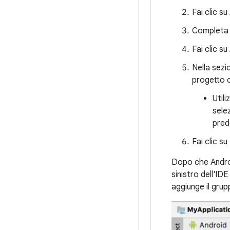
Fai clic su
Completa t
Fai clic su
Nella sez
progetto 
Util
sele
pred
Fai clic su
Dopo che Androi
sinistro dell'ID
aggiunge il gru