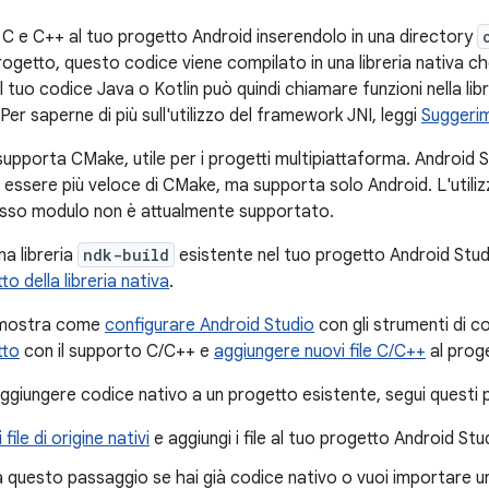
 C e C++ al tuo progetto Android inserendolo in una directory
progetto, questo codice viene compilato in una libreria nativa 
Il tuo codice Java o Kotlin può quindi chiamare funzioni nella li
 Per saperne di più sull'utilizzo del framework JNI, leggi
Suggerim
supporta CMake, utile per i progetti multipiattaforma. Android
 essere più veloce di CMake, ma supporta solo Android. L'utili
esso modulo non è attualmente supportato.
a libreria
ndk-build
esistente nel tuo progetto Android Stu
to della libreria nativa
.
 mostra come
configurare Android Studio
con gli strumenti di c
tto
con il supporto C/C++ e
aggiungere nuovi file C/C++
al prog
aggiungere codice nativo a un progetto esistente, segui questi 
file di origine nativi
e aggiungi i file al tuo progetto Android Stu
a questo passaggio se hai già codice nativo o vuoi importare un