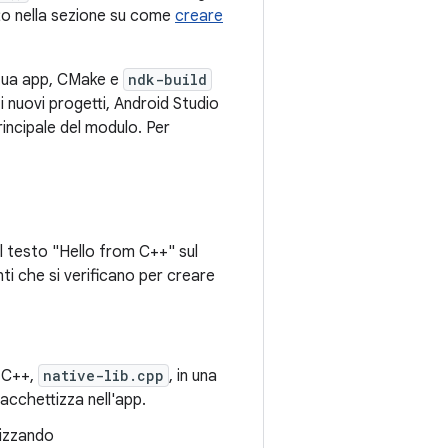
tto nella sezione su come
creare
 tua app, CMake e
ndk-build
i nuovi progetti, Android Studio
rincipale del modulo. Per
l testo "Hello from C++" sul
i che si verificano per creare
e C++,
native-lib.cpp
, in una
pacchettizza nell'app.
ilizzando