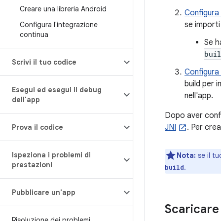
Creare una libreria Android
Configura
se importi
Configura l'integrazione
continua
Se ha
bui
Scrivi il tuo codice
Configura
build per 
Esegui ed esegui il debug
nell'app.
dell'app
Dopo aver config
JNI
. Per crea
Prova il codice
Ispeziona i problemi di
Nota:
se il t
prestazioni
.
build
Pubblicare un'app
Scaricare 
Risoluzione dei problemi