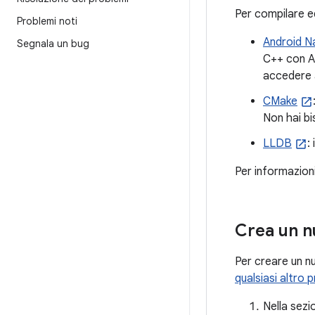
Per compilare ed
Problemi noti
Android N
Segnala un bug
C++ con An
accedere a
CMake
Non hai bi
LLDB
:
Per informazioni
Crea un n
Per creare un nu
qualsiasi altro 
Nella sez