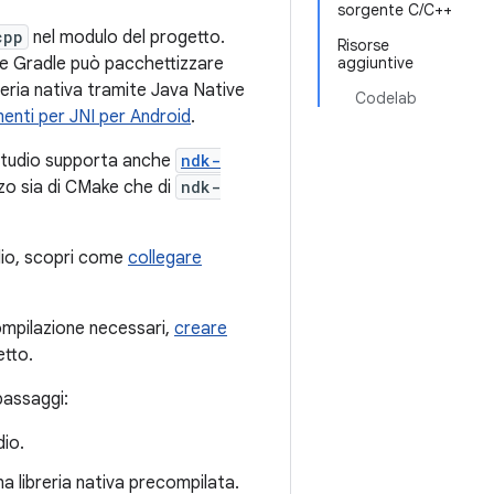
sorgente C/C++
cpp
nel modulo del progetto.
Risorse
che Gradle può pacchettizzare
aggiuntive
breria nativa tramite Java Native
Codelab
enti per JNI per Android
.
 Studio supporta anche
ndk-
zzo sia di CMake che di
ndk-
dio, scopri come
collegare
ompilazione necessari,
creare
etto.
passaggi:
dio.
a libreria nativa precompilata.