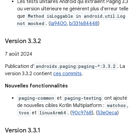
Les tests unitaires Android qui extraient Paging 3.3
ou version ultérieure ne génèrent plus d'erreur telle
que
Method isLoggable in android.util.Log
not mocked
. (
Ia9400
,
b/331684448
)
Version 3
.
3
.
2
7 août 2024
Publication d'
androidx.paging:paging-*:3.3.2
. La
version 3.3.2 contient
ces commits
.
Nouvelles fonctionnalités
paging-common
et
paging-testing
ont ajouté
de nouvelles cibles Kotlin Multiplatform :
watchos
,
tvos
et
linuxArm64
. (
90c9768
), (
53e0eca
)
Version 3
.
3
.
1