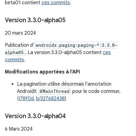
beta01 contient
ces commits
.
Version 3
.
3
.
0-alpha05
20 mars 2024
Publication d'
androidx.paging:paging-*:3.3.0-
alpha05
. La version 3.3.0-alpha05 contient
ces
commits
.
Modifications apportées à l'API
La pagination utilise désormais l'annotation
AndroidX
@MainThread
pour le code commun.
(
I78f0d
,
b/327682438
)
Version 3
.
3
.
0-alpha04
6 Mars 2024