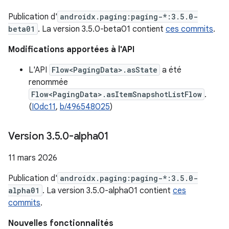
Publication d'
androidx.paging:paging-*:3.5.0-
beta01
. La version 3.5.0-beta01 contient
ces commits
.
Modifications apportées à l'API
L'API
Flow<PagingData>.asState
a été
renommée
Flow<PagingData>.asItemSnapshotListFlow
.
(
I0dc11
,
b/496548025
)
Version 3
.
5
.
0-alpha01
11 mars 2026
Publication d'
androidx.paging:paging-*:3.5.0-
alpha01
. La version 3.5.0-alpha01 contient
ces
commits
.
Nouvelles fonctionnalités