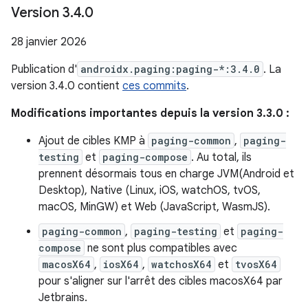
Version 3
.
4
.
0
28 janvier 2026
Publication d'
androidx.paging:paging-*:3.4.0
. La
version 3.4.0 contient
ces commits
.
Modifications importantes depuis la version 3.3.0 :
Ajout de cibles KMP à
paging-common
,
paging-
testing
et
paging-compose
. Au total, ils
prennent désormais tous en charge JVM(Android et
Desktop), Native (Linux, iOS, watchOS, tvOS,
macOS, MinGW) et Web (JavaScript, WasmJS).
paging-common
,
paging-testing
et
paging-
compose
ne sont plus compatibles avec
macosX64
,
iosX64
,
watchosX64
et
tvosX64
pour s'aligner sur l'arrêt des cibles macosX64 par
Jetbrains.