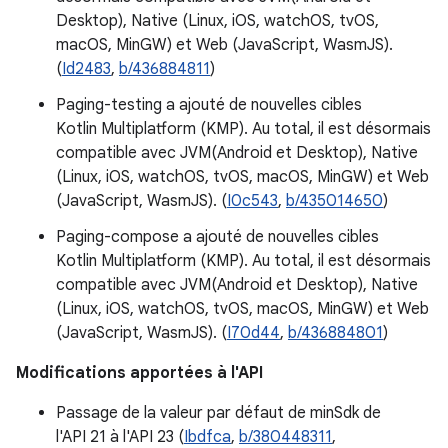
Desktop), Native (Linux, iOS, watchOS, tvOS,
macOS, MinGW) et Web (JavaScript, WasmJS).
(
Id2483
,
b/436884811
)
Paging-testing a ajouté de nouvelles cibles
Kotlin Multiplatform (KMP). Au total, il est désormais
compatible avec JVM(Android et Desktop), Native
(Linux, iOS, watchOS, tvOS, macOS, MinGW) et Web
(JavaScript, WasmJS). (
I0c543
,
b/435014650
)
Paging-compose a ajouté de nouvelles cibles
Kotlin Multiplatform (KMP). Au total, il est désormais
compatible avec JVM(Android et Desktop), Native
(Linux, iOS, watchOS, tvOS, macOS, MinGW) et Web
(JavaScript, WasmJS). (
I70d44
,
b/436884801
)
Modifications apportées à l'API
Passage de la valeur par défaut de minSdk de
l'API 21 à l'API 23 (
Ibdfca
,
b/380448311
,