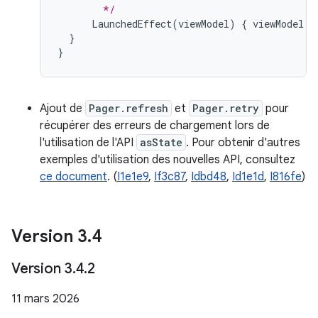
        */
LaunchedEffect
(
viewModel
)
{
viewModel
.
a
}
}
Ajout de
Pager.refresh
et
Pager.retry
pour
récupérer des erreurs de chargement lors de
l'utilisation de l'API
asState
. Pour obtenir d'autres
exemples d'utilisation des nouvelles API, consultez
ce document
. (
I1e1e9
,
If3c87
,
Idbd48
,
Id1e1d
,
I816fe
)
Version 3
.
4
Version 3
.
4
.
2
11 mars 2026