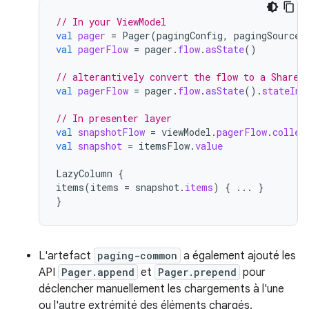
// In your ViewModel
val
pager
=
Pager
(
pagingConfig
,
pagingSourceF
val
pagerFlow
=
pager
.
flow
.
asState
()
// alterantively convert the flow to a Shared
val
pagerFlow
=
pager
.
flow
.
asState
().
stateIn
(
// In presenter layer
val
snapshotFlow
=
viewModel
.
pagerFlow
.
collec
val
snapshot
=
itemsFlow
.
value
LazyColumn
{
items
(
items
=
snapshot
.
items
)
{
...
}
}
L'artefact
paging-common
a également ajouté les
API
Pager.append
et
Pager.prepend
pour
déclencher manuellement les chargements à l'une
ou l'autre extrémité des éléments chargés.