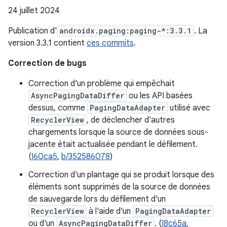
24 juillet 2024
Publication d'
androidx.paging:paging-*:3.3.1
. La
version 3.3.1 contient
ces commits
.
Correction de bugs
Correction d'un problème qui empêchait
AsyncPagingDataDiffer
ou les API basées
dessus, comme
PagingDataAdapter
utilisé avec
RecyclerView
, de déclencher d'autres
chargements lorsque la source de données sous-
jacente était actualisée pendant le défilement.
(
I60ca5
,
b/352586078
)
Correction d'un plantage qui se produit lorsque des
éléments sont supprimés de la source de données
de sauvegarde lors du défilement d'un
RecyclerView
à l'aide d'un
PagingDataAdapter
ou d'un
AsyncPagingDataDiffer
. (
I8c65a
,