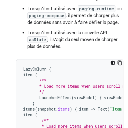
Lorsqu'il est utilisé avec
paging-runtime
ou
paging-compose
, il permet de charger plus
de données sans avoir à faire défiler la page.
Lorsqu'il est utilisé avec la nouvelle API
asState
, il s'agit du seul moyen de charger
plus de données.
LazyColumn
{
item
{
/**
       * Load more items when users scroll ne
       */
LaunchedEffect
(
viewModel
)
{
viewModel
.
}
items
(
snapshot
.
items
)
{
item
-
>
Text
(
"Item: 
item
{
/**
        * Load more items when users scroll n