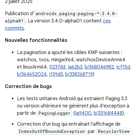
2 juillet 2025
Publication d'
androidx.paging:paging-*:3.4.0-
alpha01
. La version 3.4.0-alpha01 contient
ces
commits
.
Nouvelles fonctionnalités
La pagination a ajouté les cibles KMP suivantes :
watchos, tvos, mingwX64, watchosDeviceArm64
et linuxArm64. (
I237dd
,
Ia62b3
,
b/368046982
,
Icf15d
,
b/364652024
,
I139d3
,
b/338268719
)
Correction de bugs
Les tests unitaires Android qui extraient Paging 3.3
ou version ultérieure ne génèrent plus d'exception à
partir de
PagingLogger
(
Ia9400
,
b/331684448
).
Correction d'un bug qui entraînait l'affichage de
IndexOutOfBoundsException
par
RecyclerView