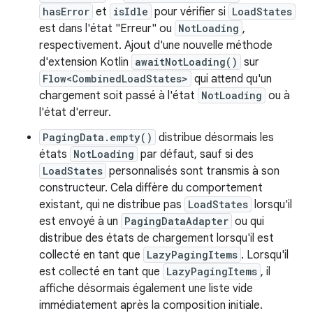
hasError
et
isIdle
pour vérifier si
LoadStates
est dans l'état "Erreur" ou
NotLoading
,
respectivement. Ajout d'une nouvelle méthode
d'extension Kotlin
awaitNotLoading()
sur
Flow<CombinedLoadStates>
qui attend qu'un
chargement soit passé à l'état
NotLoading
ou à
l'état d'erreur.
PagingData.empty()
distribue désormais les
états
NotLoading
par défaut, sauf si des
LoadStates
personnalisés sont transmis à son
constructeur. Cela diffère du comportement
existant, qui ne distribue pas
LoadStates
lorsqu'il
est envoyé à un
PagingDataAdapter
ou qui
distribue des états de chargement lorsqu'il est
collecté en tant que
LazyPagingItems
. Lorsqu'il
est collecté en tant que
LazyPagingItems
, il
affiche désormais également une liste vide
immédiatement après la composition initiale.