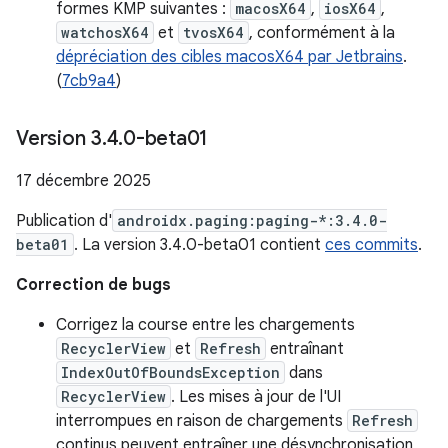
formes KMP suivantes :
macosX64
,
iosX64
,
watchosX64
et
tvosX64
, conformément à la
dépréciation des cibles macosX64 par Jetbrains
.
(
7cb9a4
)
Version 3
.
4
.
0-beta01
17 décembre 2025
Publication d'
androidx.paging:paging-*:3.4.0-
beta01
. La version 3.4.0-beta01 contient
ces commits
.
Correction de bugs
Corrigez la course entre les chargements
RecyclerView
et
Refresh
entraînant
IndexOutOfBoundsException
dans
RecyclerView
. Les mises à jour de l'UI
interrompues en raison de chargements
Refresh
continus peuvent entraîner une désynchronisation