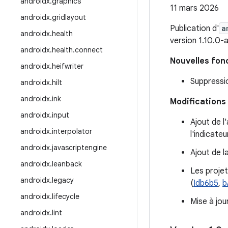
androidx
.
graphics
11 mars 2026
androidx
.
gridlayout
Publication d'
a
androidx
.
health
version 1.10.0-
androidx
.
health
.
connect
Nouvelles fon
androidx
.
heifwriter
Suppressio
androidx
.
hilt
androidx
.
ink
Modifications 
androidx
.
input
Ajout de l
androidx
.
interpolator
l'indicateu
androidx
.
javascriptengine
Ajout de l
androidx
.
leanback
Les projet
androidx
.
legacy
(
Idb6b5
,
b
androidx
.
lifecycle
Mise à jou
androidx
.
lint