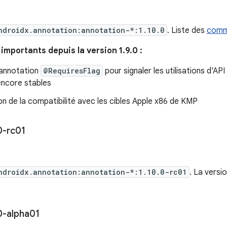
ndroidx.annotation:annotation-*:1.10.0
. Liste des
comm
mportants depuis la version 1.9.0 :
'annotation
@RequiresFlag
pour signaler les utilisations d'AP
encore stables
n de la compatibilité avec les cibles Apple x86 de KMP
0-rc01
ndroidx.annotation:annotation-*:1.10.0-rc01
. La versi
0-alpha01