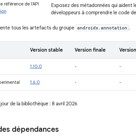
 référence de l'API
Exposez des métadonnées qui aident les
ion
développeurs à comprendre le code de 
ente tous les artefacts du groupe
androidx.annotation
.
Version stable
Version finale
Versio
1.10.0
-
-
perimental
1.6.0
-
-
jour de la bibliothèque : 8 avril 2026
 des dépendances