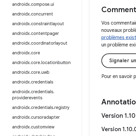
androidx
.
compose
.
ui
Commenta
androidx
.
concurrent
Vos commentaire
androidx
.
constraintlayout
nouveaux problè
androidx
.
contentpager
problèmes exis
androidx
.
coordinatorlayout
un problème exis
androidx
.
core
Signaler u
androidx
.
core
.
locationbutton
androidx
.
core
.
uwb
Pour en savoir p
androidx
.
credentials
androidx
.
credentials
.
providerevents
Annotati
androidx
.
credentials
.
registry
Version 1
.
10
androidx
.
cursoradapter
androidx
.
customview
Version 1
.
10
.