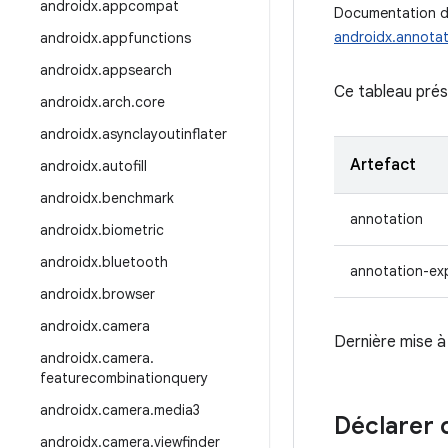
androidx
.
appcompat
Documentation de
androidx.annotat
androidx
.
appfunctions
androidx
.
appsearch
Ce tableau prés
androidx
.
arch
.
core
androidx
.
asynclayoutinflater
Artefact
androidx
.
autofill
androidx
.
benchmark
annotation
androidx
.
biometric
androidx
.
bluetooth
annotation-ex
androidx
.
browser
androidx
.
camera
Dernière mise à 
androidx
.
camera
.
featurecombinationquery
androidx
.
camera
.
media3
Déclarer
androidx
.
camera
.
viewfinder