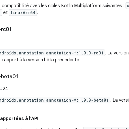
a compatibilité avec les cibles Kotlin Multiplatform suivantes :
4
et
linuxArm64
.
-rc01
4
ndroidx.annotation:annotation-*:1.9.0-rc01
. La versio
 rapport à la version bêta précédente.
-beta01
2024
ndroidx.annotation:annotation-*:1.9.0-beta01
. La ver
apportées à l'API