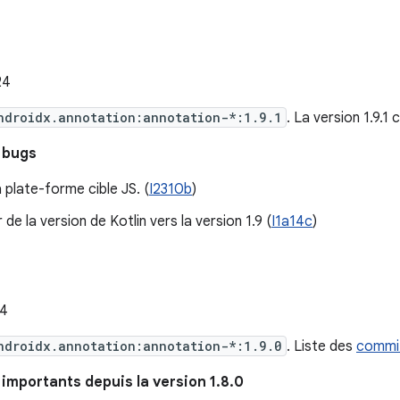
:
24
ndroidx.annotation:annotation-*:1.9.1
. La version 1.9.1
 bugs
a plate-forme cible JS. (
I2310b
)
 de la version de Kotlin vers la version 1.9 (
I1a14c
)
24
ndroidx.annotation:annotation-*:1.9.0
. Liste des
commi
mportants depuis la version 1.8.0