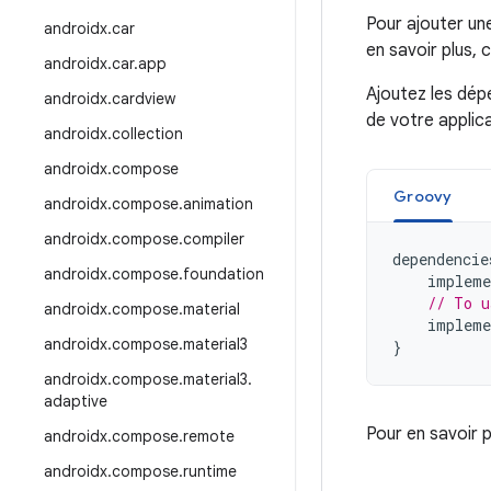
Pour ajouter un
androidx
.
car
en savoir plus, 
androidx
.
car
.
app
Ajoutez les dép
androidx
.
cardview
de votre applic
androidx
.
collection
androidx
.
compose
Groovy
androidx
.
compose
.
animation
androidx
.
compose
.
compiler
dependencie
androidx
.
compose
.
foundation
impleme
// To u
androidx
.
compose
.
material
impleme
androidx
.
compose
.
material3
}
androidx
.
compose
.
material3
.
adaptive
Pour en savoir 
androidx
.
compose
.
remote
androidx
.
compose
.
runtime