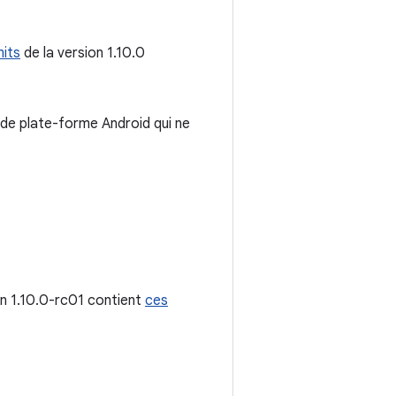
its
de la version 1.10.0
I de plate-forme Android qui ne
on 1.10.0-rc01 contient
ces