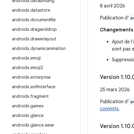
androidx
.
databinding
8 avril 2026
androidx
.
datastore
Publication d'
a
androidx
.
documentfile
androidx
.
draganddrop
Changements i
androidx
.
drawerlayout
Ajout de l
androidx
.
dynamicanimation
sont pas 
androidx
.
emoji
Suppressio
androidx
.
emoji2
Version 1
.
10
.
androidx
.
enterprise
androidx
.
exifinterface
25 mars 2026
androidx
.
fragment
Publication d'
a
androidx
.
games
commits
.
androidx
.
glance
androidx
.
glance
.
wear
Version 1
.
10
.