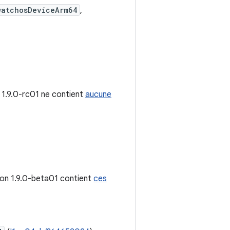
watchosDeviceArm64
,
n 1.9.0-rc01 ne contient
aucune
sion 1.9.0-beta01 contient
ces