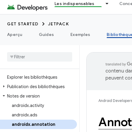
Les indispensables
Concep
GET STARTED
JETPACK
Aperçu
Guides
Exemples
Bibliothèqu
contenu dan
Explorer les bibliothèques
peuvent con
Publication des bibliothèques
Notes de version
Android Developer
androidx
.
activity
androidx
.
ads
Annot
androidx
.
annotation