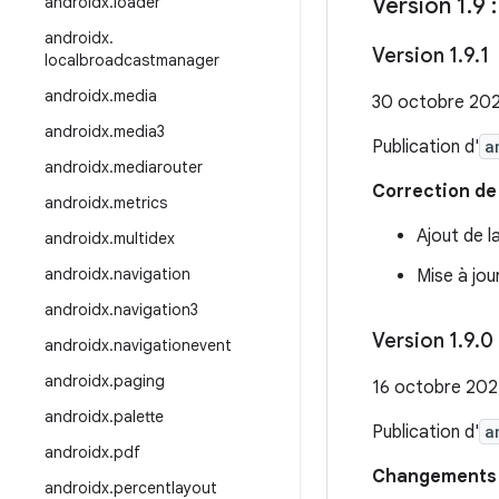
androidx
.
loader
Version 1
.
9 
androidx
.
Version 1
.
9
.
1
localbroadcastmanager
androidx
.
media
30 octobre 20
androidx
.
media3
Publication d'
a
androidx
.
mediarouter
Correction de
androidx
.
metrics
Ajout de l
androidx
.
multidex
androidx
.
navigation
Mise à jour
androidx
.
navigation3
Version 1
.
9
.
0
androidx
.
navigationevent
androidx
.
paging
16 octobre 20
androidx
.
palette
Publication d'
a
androidx
.
pdf
Changements i
androidx
.
percentlayout