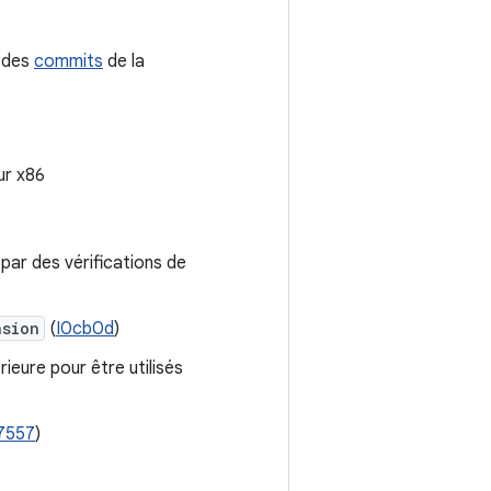
e des
commits
de la
ur x86
par des vérifications de
nsion
(
I0cb0d
)
ieure pour être utilisés
7557
)