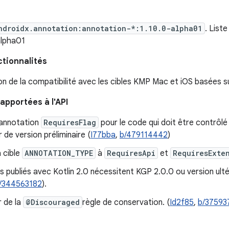
ndroidx.annotation:annotation-*:1.10.0-alpha01
. List
alpha01
ctionnalités
n de la compatibilité avec les cibles KMP Mac et iOS basées s
apportées à l'API
'annotation
RequiresFlag
pour le code qui doit être contrôlé 
r de version préliminaire (
I77bba
,
b/479114442
)
a cible
ANNOTATION_TYPE
à
RequiresApi
et
RequiresExte
s publiés avec Kotlin 2.0 nécessitent KGP 2.0.0 ou version ultér
/344563182
).
r de la
@Discouraged
règle de conservation. (
Id2f85
,
b/37593