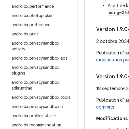
Ajout de l
androidx
.
performance
mingwX6
androidx
.
photopicker
androidx
.
preference
Version 1
.
9
.
0
androidx
.
print
2 octobre 202
androidx
.
privacysandbox
.
activity
Publication d'
a
androidx
.
privacysandbox
.
ads
modification
par
androidx
.
privacysandbox
.
plugins
Version 1
.
9
.
0
androidx
.
privacysandbox
.
sdkruntime
18 septembre 
androidx
.
privacysandbox
.
tools
Publication d'
a
androidx
.
privacysandbox
.
ui
commits
.
androidx
.
profileinstaller
Modifications 
androidx
.
recommendation