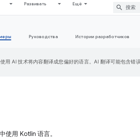
Развивать
Ещё
меры
Руководства
Истории разработчиков
e 会使用 AI 技术将内容翻译成您偏好的语言。AI 翻译可能包含错
使用 Kotlin 语言。