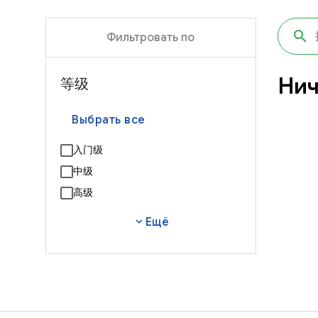
Фильтровать по
Нич
等级
Выбрать все
入门级
中级
高级
expand_more
Ещё