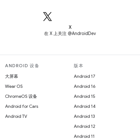
X
在 X 上关注 @AndroidDev
ANDROID 设备
版本
大屏幕
Android 17
Wear OS
Android 16
ChromeOS 设备
Android 15
Android for Cars
Android 14
Android TV
Android 13
Android 12
Android 11