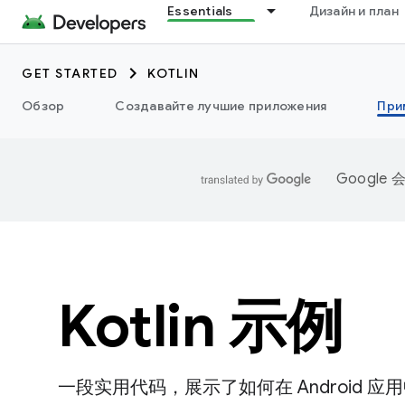
Essentials
Дизайн и план
GET STARTED
KOTLIN
Обзор
Создавайте лучшие приложения
При
Googl
Kotlin 示例
一段实用代码，展示了如何在 Android 应用中