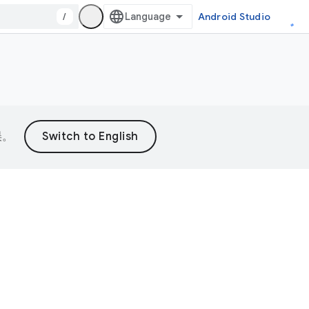
/
Android Studio
误。