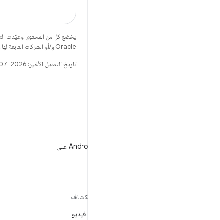
يخضع كل من المحتوى وعيّنات الت
Oracle و/أو الشركات التابعة لها.
تاريخ التعديل الأخير: 2026-07-08 (حسب التوقيت العالمي المتفَّق عليه)
WeChat
متابعة مطوّري برامج Android على
WeChat
مزيد من المعلومات حول نظام
استكشاف
التشغيل ANDROID
ألعاب فيديو