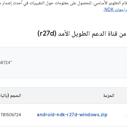
جعات NDK
.
قناة الدعم الطويل الأمد (r27d)
0724"

الحزمة
الحجم (بالبا
android-ndk-r27d-windows.zip
781506724