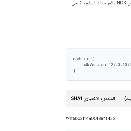
اختَر حزمة NDK لنظام التطوير الأساسي. للحصول على معلومات حول التغييرات في أحدث إصدار من NDK والمراجعات السابقة، يُرجى
android {

    ndkVersion "27.3.1375
}
يت)
المجموع الاختباري SHA1
56607cbccd3642d4a1991f6bb3114a00f884f426