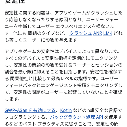
安定性
安定性に関する問題は、アプリやゲームがクラッシュした
り応答しなくなったりする原因となり、ユーザー ジャー
ニーを中断してユーザー エクスペリエンスを損ないま
す。他にも 問題のタイプなど、
クラッシュ
ANR
LMK
どれ
も等しくユーザーに影響を与えます
アプリやゲームの安定性はデバイスによって異なります。
すべてのデバイスで安定性指標を定期的にモニタリング
し、安定性の問題の影響を受けるユーザーとセッションの
割合を最小限に抑えることを目指します。安定性を確保す
る 同業他社と比較して最高レベルの指標です。ユーザー
フィードバックとエンゲージメント指標をモニタリングし
て、安定性の問題がユーザーに影響していないことを確認
します。
GWP-ASan を有効にする
、
Kotlin
などの null 安全な言語で
プログラミングする、
バックグラウンド処理 API
を使用す
るなどのベスト プラクティスに従うことで、安定性の問