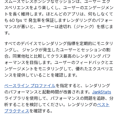
スムーズでレスポンシブなセッションは、ユーザー エク
スペリエンスをより楽しくし、ユーザーのエンゲージメン
トを長く維持します。ほとんどのアプリは、何もしなくて
も 60 fps で 発生率を保証しますレンダリングのパフォー
マンスが悪いと、ユーザーは途切れ（
ジャンク
）を感じま
す。
すべてのデバイスでレンダリング指標を定期的にモニタリ
ングし、 ジャンクが発生したユーザーとセッションの割
合。同業他社と比較してクラス最高のレンダリング パフ
ォーマンスを目指します。ユーザーのフィードバックとエ
ンゲージメントをモニタリングして、優れたエクスペリエ
ンスを提供していることを確認します。
ベースライン プロファイル
を指定すると、レンダリング
のパフォーマンスと起動時間が改善されます。
JankStats
ライブラリを使用して、パフォーマンスの問題を追跡、分
析することを検討してください。レンダリングの
ベスト
プラクティス
を確認する。