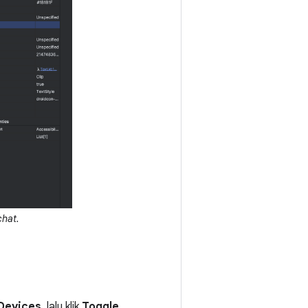
chat.
Devices
, lalu klik
Toggle