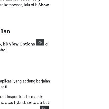
nan komponen, lalu pilih
Show
ilan
 klik
View Options
di
abel
.
plikasi yang sedang berjalan
anti.
out Inspector, termasuk
w, atau hybrid, serta atribut