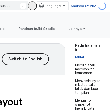
/
Android Studio
dio
Panduan build Gradle
Lainnya
Pada halaman
ini
Mulai
Memilih atau
memisahkan
komponen
Menyembunyika
n batas tata
letak dan label
tampilan
ayout
Mengambil
snapshot
hierarki tata