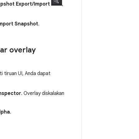
pshot Export/Import
,
mport Snapshot
.
ar overlay
i tiruan UI, Anda dapat
Inspector
. Overlay diskalakan
lpha
.