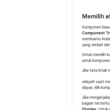
Memilih 
Komponen biasa
Component T
membantu Anda m
yang terkait de
Untuk memilih k
untuk komponen 
Jika tata leta
wilayah saat m
depan, klik ko
Jika mengerjak
bagian tertentu
Display
. Untuk