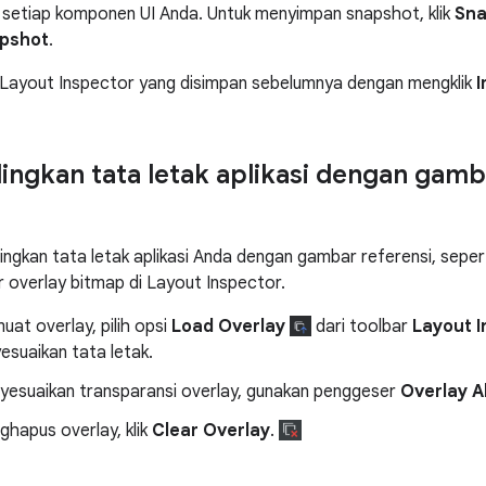
 setiap komponen UI Anda. Untuk menyimpan snapshot, klik
Sna
apshot
.
Layout Inspector yang disimpan sebelumnya dengan mengklik
I
gkan tata letak aplikasi dengan gamb
gkan tata letak aplikasi Anda dengan gambar referensi, sepert
overlay bitmap di Layout Inspector.
at overlay, pilih opsi
Load Overlay
dari toolbar
Layout 
esuaikan tata letak.
yesuaikan transparansi overlay, gunakan penggeser
Overlay A
hapus overlay, klik
Clear Overlay
.