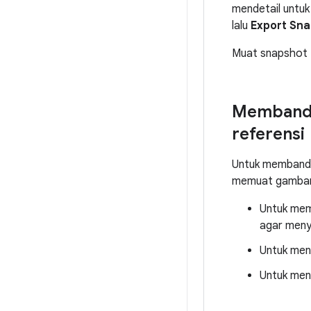
mendetail untuk
lalu
Export Sn
Muat snapshot 
Membandin
referensi
Untuk membandin
memuat gambar 
Untuk memu
agar meny
Untuk men
Untuk meng