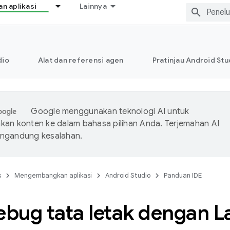
 aplikasi
Lainnya
dio
Alat dan referensi agen
Pratinjau Android Stu
Google menggunakan teknologi AI untuk
an konten ke dalam bahasa pilihan Anda. Terjemahan AI
ngandung kesalahan.
s
Mengembangkan aplikasi
Android Studio
Panduan IDE
bug tata letak dengan L