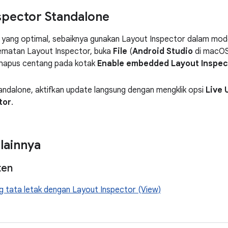
spector Standalone
yang optimal, sebaiknya gunakan Layout Inspector dalam mode 
matan Layout Inspector, buka
File
(
Android Studio
di macO
hapus centang pada kotak
Enable embedded Layout Inspec
ndalone, aktifkan update langsung dengan mengklik opsi
Live 
tor
.
 lainnya
ten
 tata letak dengan Layout Inspector (View)