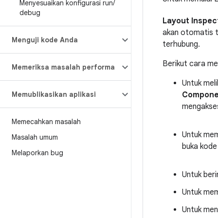
Menyesuaikan konfigurasi run
/
debug
Layout Inspec
akan otomatis t
Menguji kode Anda
terhubung.
Berikut cara m
Memeriksa masalah performa
Untuk meli
Memublikasikan aplikasi
Compone
mengakses
Memecahkan masalah
Untuk mem
Masalah umum
buka kode
Melaporkan bug
Untuk beri
Untuk meme
Untuk men