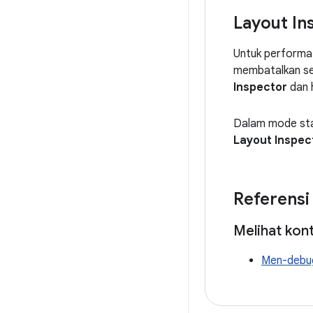
Layout In
Untuk performa 
membatalkan se
Inspector
dan 
Dalam mode sta
Layout Inspec
Referensi
Melihat kon
Men-debug