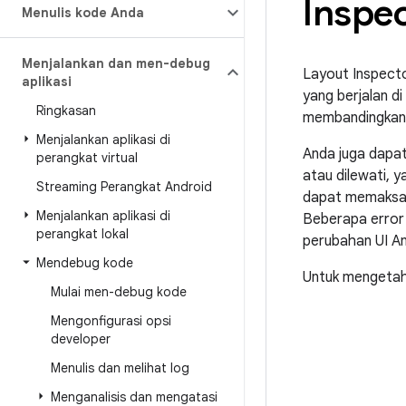
Inspe
Menulis kode Anda
Menjalankan dan men-debug
Layout Inspecto
aplikasi
yang berjalan d
Ringkasan
membandingkan t
Menjalankan aplikasi di
Anda juga dapa
perangkat virtual
atau dilewati, 
Streaming Perangkat Android
dapat memaksa 
Menjalankan aplikasi di
Beberapa error
perangkat lokal
perubahan UI An
Mendebug kode
Untuk mengetahu
Mulai men-debug kode
Mengonfigurasi opsi
developer
Menulis dan melihat log
Menganalisis dan mengatasi