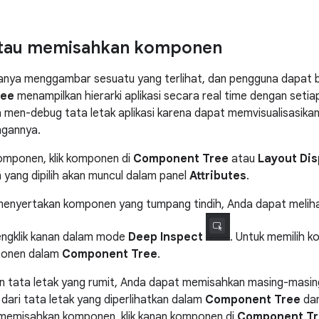
atau memisahkan komponen
nya menggambar sesuatu yang terlihat, dan pengguna dapat b
ree
menampilkan hierarki aplikasi secara real time dengan set
en-debug tata letak aplikasi karena dapat memvisualisasikan e
ngannya.
omponen, klik komponen di
Component Tree
atau
Layout Dis
yang dipilih akan muncul dalam panel
Attributes
.
k menyertakan komponen yang tumpang tindih, Anda dapat meli
engklik kanan dalam mode
Deep Inspect
. Untuk memilih 
mponen dalam
Component Tree
.
an tata letak yang rumit, Anda dapat memisahkan masing-masi
 dari tata letak yang diperlihatkan dalam
Component Tree
dan
 memisahkan komponen, klik kanan komponen di
Component Tr