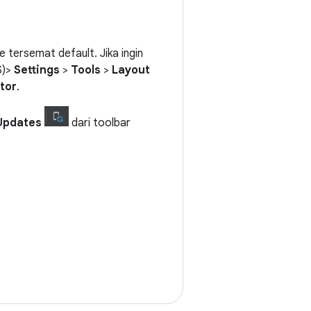
tersemat default. Jika ingin
S)>
Settings
>
Tools
>
Layout
tor
.
Updates
dari toolbar