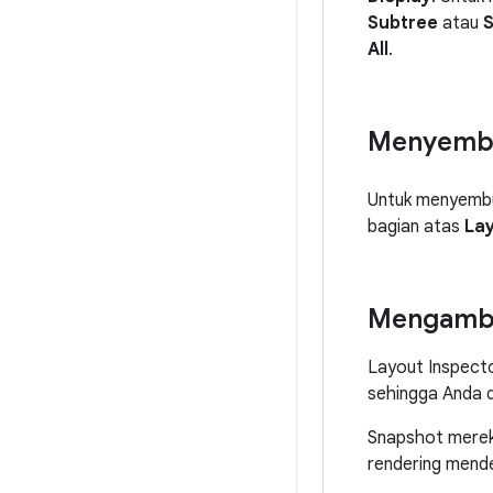
Subtree
atau
S
All
.
Menyembun
Untuk menyembun
bagian atas
Lay
Mengambil
Layout Inspecto
sehingga Anda 
Snapshot merek
rendering mende