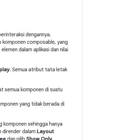
erinteraksi dengannya.
iap komponen composable, yang
lemen dalam aplikasi dan nilai
play
. Semua atribut tata letak
hat semua komponen di suatu
komponen yang tidak berada di
ng komponen sehingga hanya
 dirender dalam
Layout
ee
dan pilih
Show Only