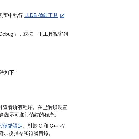
ug」視窗中執行
LLDB 偵錯工具
ebug」
，或按一下工具視窗列
法如下：
可查看所有程序。在已解鎖裝置
會顯示可進行偵錯的程序。
行/偵錯設定
。對於 C 和 C++ 程
B 附加後指令和符號目錄。