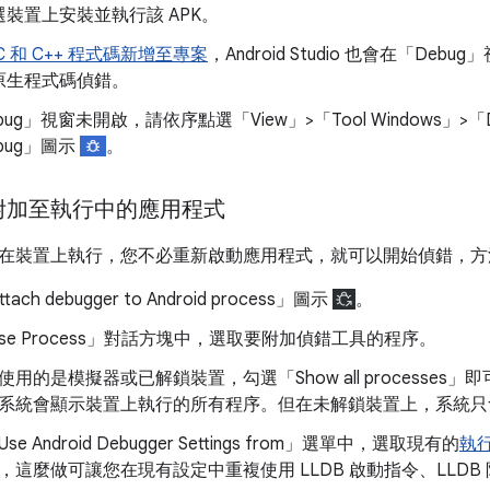
裝置上安裝並執行該 APK。
C 和 C++ 程式碼新增至專案
，Android Studio 也會在「Deb
原生程式碼偵錯。
ug」視窗未開啟，請依序點選「View」>「Tool Windows」>「D
bug」圖示
。
附加至執行中的應用程式
在裝置上執行，您不必重新啟動應用程式，就可以開始偵錯，方
ch debugger to Android process」
圖示
。
e Process」
對話方塊中，選取要附加偵錯工具的程序。
使用的是模擬器或已解鎖裝置，勾選「Show all processes」
即
系統會顯示裝置上執行的所有程序。但在未解鎖裝置上，系統只
e Android Debugger Settings from」
選單中，選取現有的
執
，這麼做可讓您在現有設定中重複使用 LLDB 啟動指令、LLD