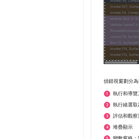
偵錯視窗劃分為
執行和導覽
執行緒選取
評估和觀察
堆疊顯示
變數窗格：