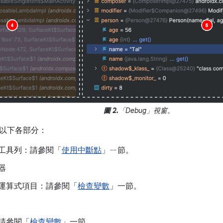
圖 2.
「Debug」視窗。
以下各部分：
工具列：請參閱「
使用中斷點
」ㄧ節。
器
運算式項目：請參閱「
檢查變數
」一節。
請參閱「
檢查變數
」一節。