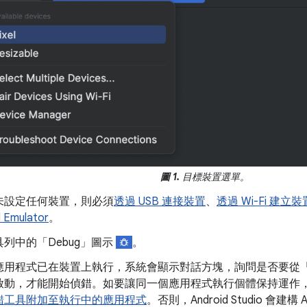
圖 1.
目標裝置選單。
未設定任何裝置，則必須
透過 USB 連接裝置
、
透過 Wi-Fi 建立
d Emulator
。
列中的「Debug」圖示
。
應用程式已在裝置上執行，系統會顯示對話方塊，詢問是否要從「Ru
動，才能開始偵錯。如要讓同一個應用程式執行個體保持運作，請按一
錯工具附加至執行中的應用程式
。否則，Android Studio 