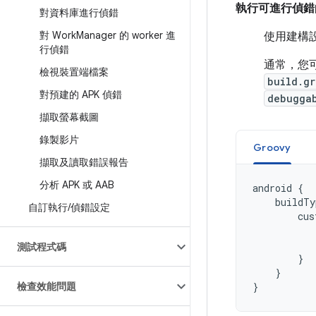
執行可進行偵錯
對資料庫進行偵錯
對 Work
Manager 的 worker 進
使用建構
行偵錯
通常，您可
檢視裝置端檔案
build.gr
對預建的 APK 偵錯
debugga
擷取螢幕截圖
錄製影片
Groovy
擷取及讀取錯誤報告
分析 APK 或 AAB
android
{
buildTy
自訂執行
/
偵錯設定
cus
測試程式碼
}
}
檢查效能問題
}