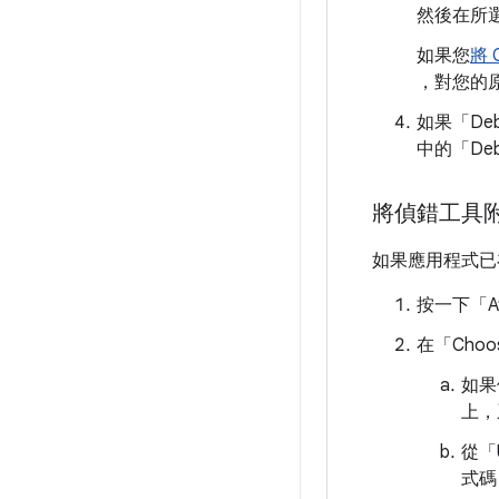
然後在所選
如果您
將 
，對您的
如果「Deb
中的「De
將偵錯工具
如果應用程式已
按一下「Atta
在「Choos
如果
上，
從「Us
式碼