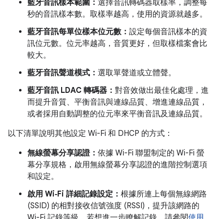
藍牙音訊樣本範圍：
選擇音訊轉碼器取樣率，調整每
秒的音訊樣本數。取樣率越高，使用的資源就越多。
藍牙音訊每單位樣本位元數：
設定每個音訊樣本的資
訊位元數。位元率越高，音質更好，但取樣檔案會比
較大。
藍牙音訊聲道模式：
選取單聲道或立體聲。
藍牙音訊 LDAC 轉碼器：
對音效做出最佳化處理，進
而提升音質、平衡音訊與連線品質、增進連線品質，
或者採用自動調整的位元率來平衡音訊及連線品質。
以下清單說明其他設定 Wi-Fi 和 DHCP 的方式：
無線螢幕分享認證：
依據 Wi-Fi 聯盟制定的 Wi-Fi 螢
幕分享規格，啟用無線螢幕分享認證的進階控制選項
和設定。
啟用 Wi‑Fi 詳細記錄設定：
根據所連上每個無線網路
(SSID) 的相對接收信號強度 (RSSI)，提升該網路的
Wi-Fi 記錄等級。若想進一步瞭解記錄，請參閱
使用