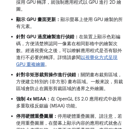
採用 GPU 轉譯，就強制應用程式以 GPU 進行 2D 繪
圖。
顯示 GPU 畫面更新：
顯示螢幕上使用 GPU 繪製的所
有元素。
針對 GPU 過度繪製進行偵錯：
在裝置上顯示色彩編
碼，方便清楚辨認同一像素在相同影格中的繪製次
數。經過視覺化之後，可以瞭解應用程式是否有額外
進行不必要的轉譯。詳情請參閱
以視覺化方式呈現
GPU 重複繪圖
。
針對非矩形裁剪操作進行偵錯：
關閉畫布裁剪區域，
方便建立特別的 (非方形) 畫布區域。一般來說，剪裁
區域會防止在圓形剪裁區域的邊界之外繪圖。
強制 4x MSAA：
在 OpenGL ES 2.0 應用程式中啟用
多重取樣反鋸齒 (MSAA) 功能。
停用硬體重疊圖層：
停用硬體重疊圖層。請注意，若
使用重疊圖層，在螢幕上顯示內容的應用程式就會占