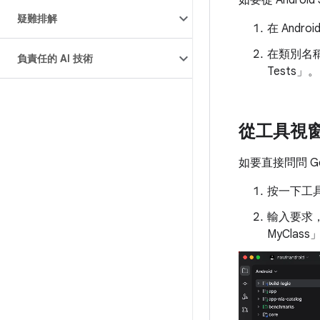
如要從 Andro
疑難排解
在 Andro
在類別名稱
負責任的 AI 技術
Tests」
。
從工具視
如要直接問問 G
按一下工
輸入要求，例如
MyClass