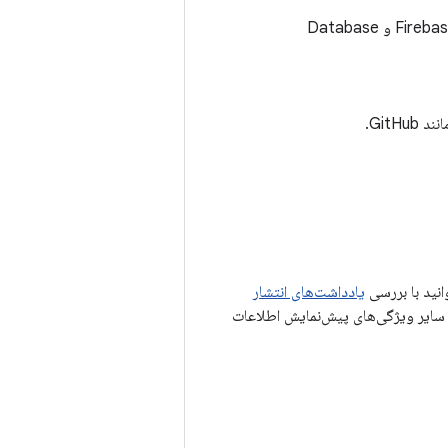
ادغام با ابزارهایی مانند Firebase، Colab Enterprise، BigQuery data insights، Cloud Run و Database
Git.
یادداشت‌های انتشار
ایر ویژگی‌های پیش‌نمایش اطلاعات