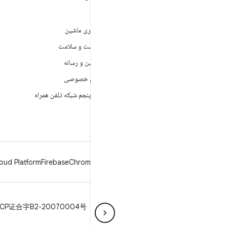
ANDROID
بازی
Android
یادگیری ماشین
Android برای سازمان‌ها
بهداشت و سلامت
امنیت
دوربین و رسانه
منبع آزاد
حریم خصوصی
اخبار
نسل پنجم شبکه تلفن همراه
وبلاگ
پادکست‌ها
oud Platform
Firebase
Chrome
Android
حریم خصوصی
مجوز
دستورالعمل‌های نمانام
ICP证合字B2-20070004号