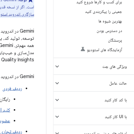
برای کسب و کارها شروع کنید
است. اگر از نسخه قدیمی‌تر اندروید استو
جمینی را پیکربندی کنید
سازگاری اندروید استو
بهترین شیوه ها
در دسترس بودن
Gemini در ا
توسعه، تولید کد، یا
پرسشگان
آزمایشگاه های استودیو
App Quality Insights و موارد دیگر 
ویژگی های چت
Gemini در اندروید استودیو برای توسعه‌دهندگان و کسب‌وکارهای شخصی در دسترس است:
حالت عامل
ردیف فردی
رایگان
با کد کار کنید
کلید API
با UI کار کنید
عضویت
ردیف تجاری
ادغام های مبتنی بر اندروید