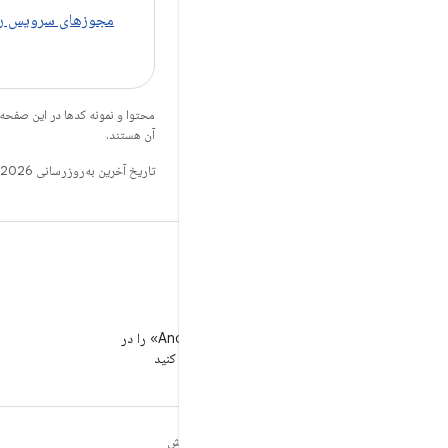
مجوزهای سرویس را
محتوا و نمونه کدها در این صفحه
آن هستند.
تاریخ آخرین به‌روزرسانی 2026-04-21 به‌وقت ساعت هماهنگ جهانی.
WeChat
«توسعه‌دهندگان Android» را در
WeChat دنبال کنید
مطالب بیشتر درباره
کاوش