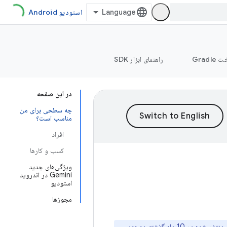
استودیو Android
Grad
راهنمای ابزار SDK
در این صفحه
چه سطحی برای من
مناسب است؟
افراد
کسب و کارها
ویژگی‌های جدید
Gemini در اندروید
استودیو
مجوزها
Gemini در اندروید استودیو فقط در آخرین نسخه کانال پایدار اندروید استودیو و نسخه‌های اصلی منتشر شده در 10 ماه گذشته موجود