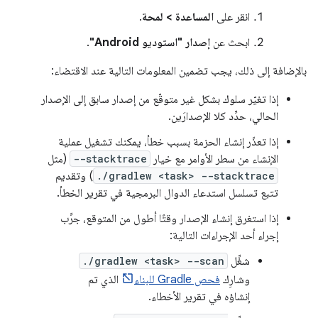
انقر على
المساعدة > لمحة
.
ابحث عن
إصدار "استوديو Android"
.
بالإضافة إلى ذلك، يجب تضمين المعلومات التالية عند الاقتضاء:
إذا تغيّر سلوك بشكل غير متوقّع من إصدار سابق إلى الإصدار
الحالي، حدِّد كلا الإصدارَين.
إذا تعذّر إنشاء الحزمة بسبب خطأ، يمكنك تشغيل عملية
الإنشاء من سطر الأوامر مع خيار
--stacktrace
(مثل
./gradlew <task> --stacktrace
) وتقديم
تتبع تسلسل استدعاء الدوال البرمجية في تقرير الخطأ.
إذا استغرق إنشاء الإصدار وقتًا أطول من المتوقع، جرِّب
إجراء أحد الإجراءات التالية:
شغِّل
./gradlew <task> --scan
وشارِك
فحص Gradle للبناء
الذي تم
إنشاؤه في تقرير الأخطاء.