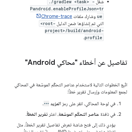
شغِّل
./gradlew <task> -
Pandroid.enableProfileJson=tr
ue
وشارِك ملفات
Chrome-trace
التي تم إنشاؤها ضمن الدليل
<root-
project>/build/android-
.
profile
تفاصيل عن أخطاء "محاكي Android"
اتّبِع الخطوات التالية لاستخدام عناصر التحكّم الموسّعة في المحاكي
لجمع المعلومات وإرسال تقرير خطأ:
في لوحة المحاكي، انقر على رمز
المزيد
.
في نافذة
عناصر التحكّم الموسّعة
، اختَر
تقرير الخطأ
.
يؤدي ذلك إلى فتح شاشة تعرض تفاصيل تقرير الخطأ، مثل