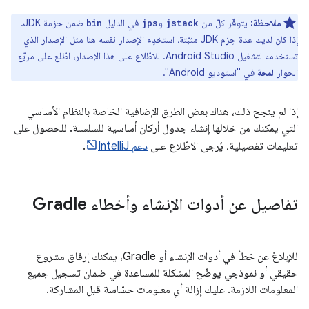
ملاحظة:
يتوفّر كلّ من
و
في الدليل
ضمن حزمة JDK.
bin
jps
jstack
إذا كان لديك عدة حِزم JDK مثبّتة، استخدِم الإصدار نفسه هنا مثل الإصدار الذي
تستخدمه لتشغيل Android Studio. للاطّلاع على هذا الإصدار، اطّلِع على مربّع
الحوار
لمحة
في "استوديو Android".
إذا لم ينجح ذلك، هناك بعض الطرق الإضافية الخاصة بالنظام الأساسي
التي يمكنك من خلالها إنشاء جدول أركان أساسية للسلسلة. للحصول على
تعليمات تفصيلية، يُرجى الاطّلاع على
دعم IntelliJ
.
تفاصيل عن أدوات الإنشاء وأخطاء Gradle
للإبلاغ عن خطأ في أدوات الإنشاء أو Gradle، يمكنك إرفاق مشروع
حقيقي أو نموذجي يوضّح المشكلة للمساعدة في ضمان تسجيل جميع
المعلومات اللازمة. عليك إزالة أي معلومات حسّاسة قبل المشاركة.