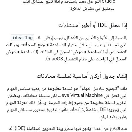
Studio التواصل معك باستخدام أداة تتبُّع المشاكل أثناء
التحقيق في مشاكل الذاكرة.
إذا تعطّل IDE أو أظهر استثناءات
بالنسبة إلى الأنواع الأخرى من الأعطال، يجب إرفاق ملف
idea.log
الذي تم العثور عليه من خلال اختيار
المساعدة > جمع السجلّات وبيانات
التشخيص
أو
المساعدة > عرض السجلّ في الملفات
(
المساعدة > عرض
السجلّ في الباحث
على نظام التشغيل macOS).
إنشاء جدول أركان أساسية لسلسلة محادثات
ملف "تجميع سلاسل المهام" هو نسخة مطبوعة من جميع سلاسل المهام
التي تعمل في Java Virtual Machine. لكل سلسلة محادثات، يتضمّن
التقرير نسخة مطبوعة من جميع إطارات الحزمة. يسهِّل ذلك معرفة المهام
التي يُجريها IDE، خاصةً إذا أنشأت ملفَين لتفريغ محتوى سلسلتَي المهام
بفارق بضع ثوانٍ.
عند الإبلاغ عن أخطاء يُظهر فيها محرّر بيئة التطوير المتكاملة (IDE) أنّه