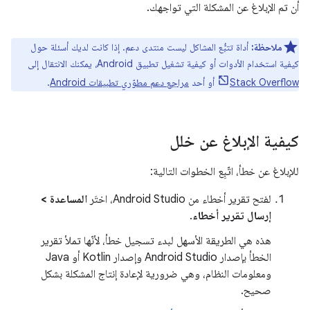
أن تم الإبلاغ عن المشكلة التي تواجهك.
ملاحظة:
أداة تتبُّع المشاكل ليست منتدى دعم. إذا كانت لديك أسئلة حول
كيفية استخدام الأدوات أو كيفية تشغيل تطبيق Android، يمكنك الانتقال إلى
Stack Overflow
أو أحد
مراجع دعم مطوّري تطبيقات Android
.
كيفية الإبلاغ عن خلل
للإبلاغ عن خطأ، اتّبِع الخطوات التالية:
لفتح تقرير أخطاء من Android Studio، اختَر
المساعدة >
إرسال تقرير أخطاء
.
هذه هي الطريقة الأسهل لبدء تسجيل خطأ، لأنّها تملأ تقرير
الخطأ بإصدار Android Studio وإصدار Kotlin أو Java
ومعلومات النظام، وهي ضرورية لإعادة إنتاج المشكلة بشكل
صحيح.