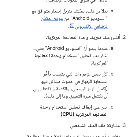
الأداء" في سوق المكونات الإضافية.
بدلاً من ذلك، يمكنك تنزيل إصدار متوافق مع
"استوديو Android" من
موقع المكوّن
الإضافي الإلكتروني
.
أنشئ ملف تعريف وحدة المعالجة المركزية.
عندما يبدو أنّ "استوديو Android" بطيء،
اختَر
بدء تحليل استخدام وحدة المعالجة
المركزية
.
كرِّر بعض الإجراءات التي يتسبب تأخُّر
استجابة الجهاز في حدوث مشاكل فيها
(إكمال الرمز البرمجي، والكتابة والانتظار إلى
أن تكتمل ميزة التمييز، وما إلى ذلك).
انقر على
إيقاف تحليل استخدام وحدة
المعالجة المركزية (CPU)
.
مشاركة ملف الملف الشخصي
يظهر مربّع حوار يعرض اسم ملف لقطة وحدة المعالجة