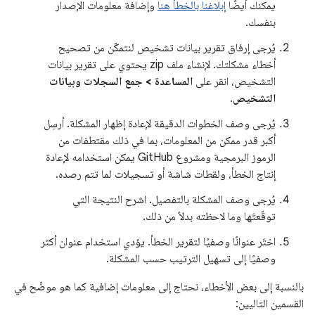
يمكنك أيضًا
إبلاغنا بالخطأ هنا
وإضافة معلومات الإصدار
بنفسك.
يُرجى إرفاق تقرير بيانات تشخيص لنتمكّن من تصحيح
أخطاء مشكلتك. لإنشاء ملف zip يحتوي على تقرير بيانات
التشخيص، انقر على
المساعدة > جمع السجلات وبيانات
التشخيص
.
يُرجى وصف الخطوات الدقيقة لإعادة إظهار المشكلة. أرسِل
أكبر قدر ممكن من المعلومات، بما في ذلك مقتطفات من
الرموز البرمجية ومشروع GitHub يمكن استخدامه لإعادة
إنتاج الخطأ، ولقطات شاشة أو تسجيلات لما تتم رصده.
يُرجى وصف المشكلة بالتفصيل. اشرح النتيجة التي
توقّعتَها وما لاحظته بدلاً من ذلك.
اختَر عنوانًا وصفيًا لتقرير الخطأ. يؤدي استخدام عنوان أكثر
وصفيًا إلى تسهيل الترتيب حسب المشكلة.
بالنسبة إلى بعض الأخطاء، نحتاج إلى معلومات إضافية كما هو موضّح في
القسمين التاليين: