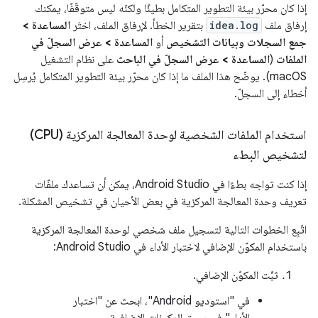
إذا كان محرّر بيئة التطوير المتكامل بطيئًا ولكنّه ليس متوقّفًا، يمكنك
إرفاق ملف
idea.log
بتقرير الخطأ. لإرفاق الملف، اختَر
المساعدة >
جمع السجلات وبيانات التشخيص
أو
المساعدة > عرض السجلّ في
الملفات
(
المساعدة > عرض السجلّ في الباحث
على نظام التشغيل
macOS). يوضّح هذا الملف ما إذا كان محرّر بيئة التطوير المتكامل يُرسِل
أخطاء إلى السجلّ.
استخدام الملفات الشخصية لوحدة المعالجة المركزية (CPU)
لتشخيص البطء
إذا كنت تواجه بطءًا في Android Studio، يمكن أن تساعدك ملفّات
تعريف وحدة المعالجة المركزية في بعض الأحيان في تشخيص المشكلة.
اتّبِع الخطوات التالية لتسجيل ملف شخصي لوحدة المعالجة المركزية
باستخدام المكوّن الإضافي لاختبار الأداء في Android Studio:
ثبِّت المكوّن الإضافي.
في "استوديو Android"، ابحث عن "اختبار