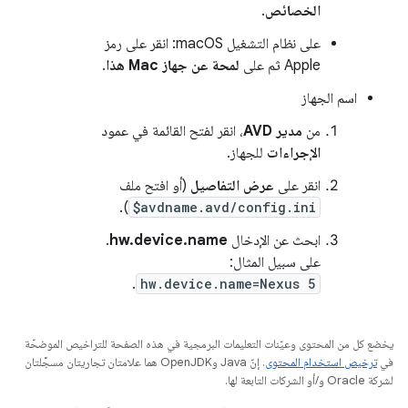
الخصائص
.
على نظام التشغيل macOS: انقر على رمز
Apple ثم على
لمحة عن جهاز Mac هذا
.
اسم الجهاز
من
مدير AVD
، انقر لفتح القائمة في عمود
الإجراءات
للجهاز.
انقر على
عرض التفاصيل
(أو افتح ملف
).
$avdname.avd/config.ini
ابحث عن الإدخال
hw.device.name
.
على سبيل المثال:
.
hw.device.name=Nexus 5
يخضع كل من المحتوى وعيّنات التعليمات البرمجية في هذه الصفحة للتراخيص الموضحّة
في
ترخيص استخدام المحتوى
. إنّ Java وOpenJDK هما علامتان تجاريتان مسجَّلتان
لشركة Oracle و/أو الشركات التابعة لها.