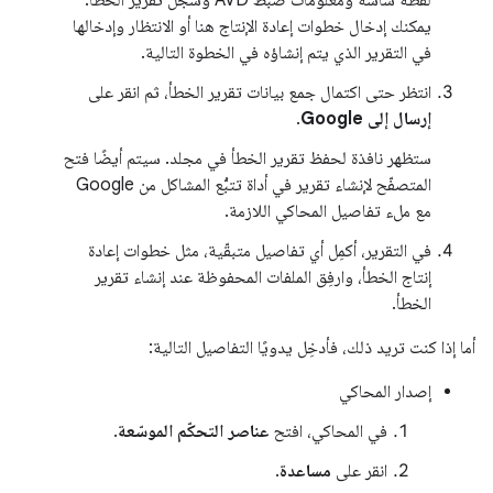
لقطة شاشة ومعلومات ضبط AVD وسجلّ تقرير الخطأ.
يمكنك إدخال خطوات إعادة الإنتاج هنا أو الانتظار وإدخالها
في التقرير الذي يتم إنشاؤه في الخطوة التالية.
انتظر حتى اكتمال جمع بيانات تقرير الخطأ، ثم انقر على
إرسال إلى Google
.
ستظهر نافذة لحفظ تقرير الخطأ في مجلد. سيتم أيضًا فتح
المتصفّح لإنشاء تقرير في أداة تتبُّع المشاكل من Google
مع ملء تفاصيل المحاكي اللازمة.
في التقرير، أكمِل أي تفاصيل متبقّية، مثل خطوات إعادة
إنتاج الخطأ، وارفِق الملفات المحفوظة عند إنشاء تقرير
الخطأ.
أما إذا كنت تريد ذلك، فأدخِل يدويًا التفاصيل التالية:
إصدار المحاكي
في المحاكي، افتح
عناصر التحكّم الموسّعة
.
انقر على
مساعدة
.