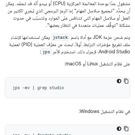
مشغول جدًا بوحدة المعالجة المركزية (CPU) أو يبدو أنّه قد تجمّد، يمكن
أن يحدِّد "تجميع سلاسل المهام" إما الرمز البرمجي الذي يُجري الكثير من
العمل أو سلاسل المهام التي تتنافس على الموارد وتتسبّب في حدوث
مشكلة "توقُّف عمليات متعددة في انتظار بعضها".
يتم شحن حزمة JDK مع أداة باسم
jstack
يمكن استخدامها لإنشاء
ملف تفريغ مؤشرات الترابط. أولاً، ابحث عن معرّف العملية (PID) لعملية
Android Studio. لإجراء ذلك، استخدِم الأمر
jps
:
على نظام التشغيل Linux أو macOS:
في نظام التشغيل Windows: