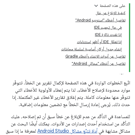
على هذه الصفحة
كيفية الإبلاغ عن خلل
تفاصيل أخطاء "استوديو Android"
في حال تجميد IDE
إذا نفدت ذاكرة IDE
إذا تعطّل IDE أو أظهر استثناءات
إنشاء جدول أركان أساسية لسلسلة محادثات
تفاصيل عن أدوات الإنشاء وأخطاء Gradle
تفاصيل عن أخطاء "محاكي Android"
اتّبِع الخطوات الواردة في هذه الصفحة لإكمال تقرير عن الخطأ. تتوفّر
موارد محدودة لإصلاح الأخطاء، لذا يتم إعطاء الأولوية للأخطاء التي
تتوفّر عنها معلومات كاملة. يتم إغلاق تقارير الأخطاء غير المكتملة. إذا
حدث ذلك، يُرجى إعادة إرسال الخطأ مع تضمين معلومات إضافية.
للمساعدة في التأكّد من عدم الإبلاغ عن خطأ سبق أن تم إصلاحه، عليك
التأكّد من استخدام أحدث إصدارات من الأدوات. يمكنك أيضًا البحث عن
مشاكل مشابهة في
أداة تتبُّع مشاكل Android Studio
لمعرفة ما إذا سبق