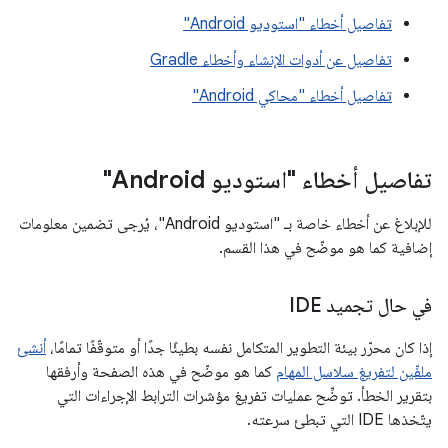
تفاصيل أخطاء "استوديو Android"
تفاصيل عن أدوات الإنشاء وأخطاء Gradle
تفاصيل أخطاء "محاكي Android"
تفاصيل أخطاء "استوديو Android"
للإبلاغ عن أخطاء خاصة بـ "استوديو Android"، يُرجى تضمين معلومات
إضافية كما هو موضّح في هذا القسم.
في حال تجميد IDE
إذا كان محرّر بيئة التطوير المتكامل نفسه بطيئًا جدًا أو متوقّفًا تمامًا،
أنشئ
ملفّين لتفريغ سلاسل المهام
كما هو موضّح في هذه الصفحة وأرفقها
بتقرير الخطأ. توضِّح عمليات تفريغ مؤشرات الترابط الإجراءات التي
يتّخذها IDE التي تبطئ سرعته.