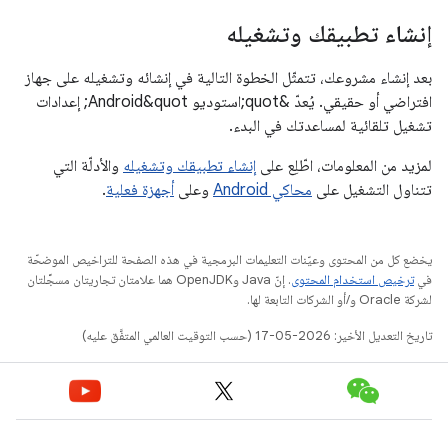
إنشاء تطبيقك وتشغيله
بعد إنشاء مشروعك، تتمثّل الخطوة التالية في إنشائه وتشغيله على جهاز
افتراضي أو حقيقي. يُعدّ &quot;استوديو Android&quot; إعدادات
تشغيل تلقائية لمساعدتك في البدء.
لمزيد من المعلومات، اطّلِع على
إنشاء تطبيقك وتشغيله
والأدلّة التي
تتناول التشغيل على
محاكي Android
وعلى
أجهزة فعلية
.
يخضع كل من المحتوى وعيّنات التعليمات البرمجية في هذه الصفحة للتراخيص الموضحّة
في
ترخيص استخدام المحتوى
. إنّ Java وOpenJDK هما علامتان تجاريتان مسجَّلتان
لشركة Oracle و/أو الشركات التابعة لها.
تاريخ التعديل الأخير: 2026-05-17 (حسب التوقيت العالمي المتفَّق عليه)