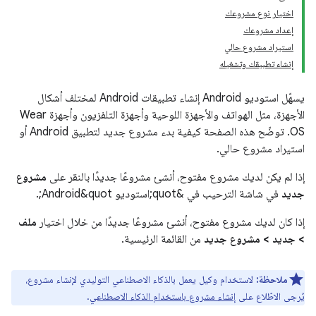
اختيار نوع مشروعك
إعداد مشروعك
استيراد مشروع حالي
إنشاء تطبيقك وتشغيله
يسهّل استوديو Android إنشاء تطبيقات Android لمختلف أشكال
الأجهزة، مثل الهواتف والأجهزة اللوحية وأجهزة التلفزيون وأجهزة Wear
OS. توضّح هذه الصفحة كيفية بدء مشروع جديد لتطبيق Android أو
استيراد مشروع حالي.
إذا لم يكن لديك مشروع مفتوح، أنشئ مشروعًا جديدًا بالنقر على
مشروع
جديد
في شاشة الترحيب في &quot;استوديو Android&quot;.
إذا كان لديك مشروع مفتوح، أنشئ مشروعًا جديدًا من خلال اختيار
ملف
> جديد > مشروع جديد
من القائمة الرئيسية.
ملاحظة:
لاستخدام وكيل يعمل بالذكاء الاصطناعي التوليدي لإنشاء مشروع،
يُرجى الاطّلاع على
إنشاء مشروع باستخدام الذكاء الاصطناعي
.