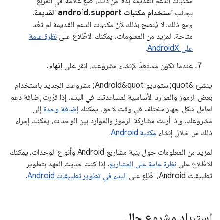
مكتبات الدعم القديمة بدلاً من ذلك، ضَع علامة في المربّع
بجانب
استخدام مكتبات android.support القديمة
.
ومع ذلك، لا يُنصح بذلك لأنّ مكتبات الدعم القديمة لم تعُد
متاحة. لمزيد من المعلومات، يمكنك الاطّلاع على
نظرة عامة
على AndroidX
.
عندما تكون مستعدًا لإنشاء مشروعك، انقر على
إنهاء
.
ينشئ &quot;استوديو Android&quot; مشروعك الجديد باستخدام
بعض الرموز والموارد الأساسية لمساعدتك في البدء. إذا قرّرت إضافة دعم
لعامل شكل جهاز مختلف في وقت لاحق، يمكنك
إضافة وحدة
إلى
مشروعك. وإذا أردت مشاركة الرموز والموارد بين الوحدات، يمكنك إجراء
ذلك من خلال إنشاء
مكتبة Android
.
لمزيد من المعلومات حول بنية مشاريع Android وأنواع الوحدات، يمكنك
الاطّلاع على
نظرة عامة على المشاريع
. إذا كنت حديث العهد بتطوير
تطبيقات Android، اطّلِع على
البدء في تطوير تطبيقات Android
.
استيراد مشروع حالي