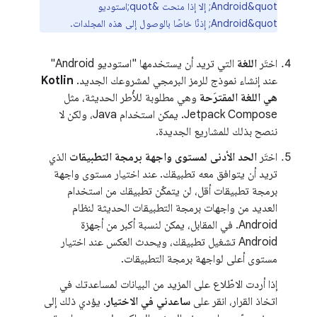
Android&quot; إلا إذا منحت &quot;استوديو
Android&quot; إذنًا خاصًا بالوصول إلى هذه المجلدات.
اختَر
اللغة
التي تريد أن يستخدمها "استوديو Android"
عند إنشاء نموذج للرمز البرمجي لمشروعك الجديد.
‫Kotlin
هي اللغة المقترَحة
وهي مطلوبة للأُطر الحديثة، مثل
Jetpack Compose. يمكن استخدام Java، ولكن لا
ننصح بذلك للمشاريع الجديدة.
اختَر
الحد الأدنى لمستوى واجهة برمجة التطبيقات
الذي
تريد أن يتوافق معه تطبيقك. عند اختيار مستوى واجهة
برمجة تطبيقات أقل، لن يتمكّن تطبيقك من استخدام
العديد من واجهات برمجة التطبيقات الحديثة لنظام
Android. في المقابل، يمكن لنسبة أكبر من أجهزة
Android تشغيل تطبيقك، ويحدث العكس عند اختيار
مستوى أعلى لواجهة برمجة التطبيقات.
إذا أردت الاطّلاع على المزيد من البيانات لمساعدتك في
اتخاذ القرار، انقر على
ساعدني في الاختيار
. يؤدي ذلك إلى