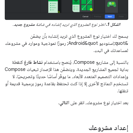
الشكل 1.
اختَر نوع المشروع الذي تريد إنشاءه في شاشة
مشروع جديد
.
يسمح لك اختيار نوع المشروع الذي تريد إنشاءه بأن يضمّن
&quot;استوديو Android&quot; رموزًا نموذجية وموارد في مشروعك
لمساعدتك في البدء.
بالنسبة إلى مشاريع Compose، يُنصح باستخدام
نشاط فارغ
كنقطة
بداية لجميع المشاريع الجديدة. ويتضمّن هذا الإصدار تبعيات Compose
وإعدادات التصميم المتعدد الأبعاد، ما يوفّر أساسًا حديثًا وتصريحيًا. لا
تستخدِم النماذج الأخرى إلا إذا كنت تحتفظ بقاعدة رموز برمجية قديمة أو
تنقلها.
بعد اختيار نوع مشروعك، انقر على
التالي
.
إعداد مشروعك