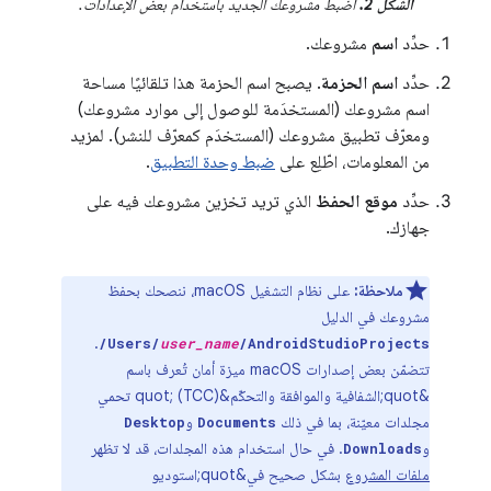
الشكل 2.
اضبط مشروعك الجديد باستخدام بعض الإعدادات.
حدِّد
اسم
مشروعك.
حدِّد
اسم الحزمة
. يصبح اسم الحزمة هذا تلقائيًا مساحة
اسم مشروعك (المستخدَمة للوصول إلى موارد مشروعك)
ومعرّف تطبيق مشروعك (المستخدَم كمعرّف للنشر). لمزيد
من المعلومات، اطّلِع على
ضبط وحدة التطبيق
.
حدِّد
موقع الحفظ
الذي تريد تخزين مشروعك فيه على
جهازك.
ملاحظة:
على نظام التشغيل macOS، ننصحك بحفظ
مشروعك في الدليل
.
/Users/
user_name
/AndroidStudioProjects
تتضمّن بعض إصدارات macOS ميزة أمان تُعرف باسم
&quot;الشفافية والموافقة والتحكّم&quot; (TCC) تحمي
مجلدات معيّنة، بما في ذلك
و
Desktop
Documents
و
. في حال استخدام هذه المجلدات، قد لا تظهر
Downloads
ملفات المشروع
بشكل صحيح في
&quot;استوديو