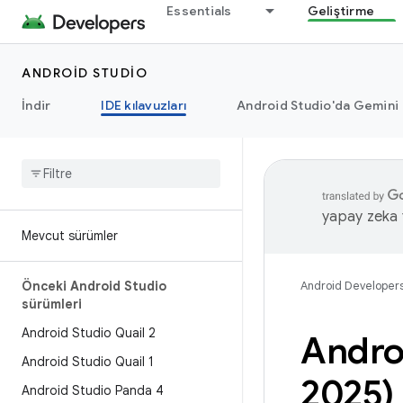
Essentials
Geliştirme
ANDROID STUDIO
İndir
IDE kılavuzları
Android Studio'da Gemini
yapay zeka t
Mevcut sürümler
Önceki Android Studio
Android Developer
sürümleri
Android Studio Quail 2
Andro
Android Studio Quail 1
2025)
Android Studio Panda 4