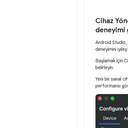
Cihaz Yöne
deneyimi 
Android Studio,
deneyimini iyileşt
Başlamak için C
belirleyin.
Yeni bir sanal ci
performansı göst