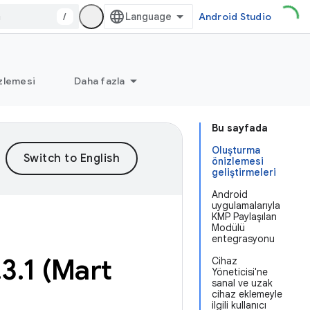
/
Android Studio
zlemesi
Daha fazla
Bu sayfada
Oluşturma
önizlemesi
geliştirmeleri
Android
uygulamalarıyla
KMP Paylaşılan
Modülü
entegrasyonu
.
3
.
1 (Mart
Cihaz
Yöneticisi'ne
sanal ve uzak
cihaz eklemeyle
ilgili kullanıcı