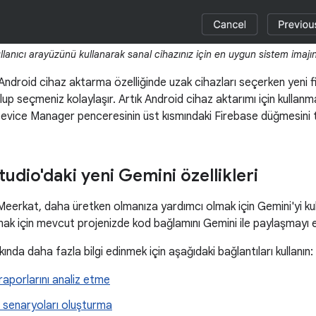
llanıcı arayüzünü kullanarak sanal cihazınız için en uygun sistem imajını
Android cihaz aktarma özelliğinde uzak cihazları seçerken yeni fi
ulup seçmeniz kolaylaşır. Artık Android cihaz aktarımı için kullanm
vice Manager penceresinin üst kısmındaki Firebase düğmesini tık
udio'daki yeni Gemini özellikleri
eerkat, daha üretken olmanıza yardımcı olmak için Gemini'yi kull
anmak için mevcut projenizde kod bağlamını Gemini ile paylaşmayı et
kında daha fazla bilgi edinmek için aşağıdaki bağlantıları kullanın:
 raporlarını analiz etme
i senaryoları oluşturma