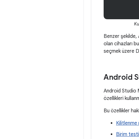
Ku
Benzer şekilde, 
olan cihazları b
seçmek üzere De
Android St
Android Studio M
özellikleri kull
Bu özellikler hak
Kilitlenme
Birim test