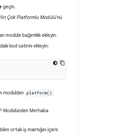
e
geçin.
tlin Çok Platformlu Modülü
'nü
an modüle bağımlılık ekleyin.
aki kod satırını ekleyin:
lan modülden
platform()
 KMP Modülünden Merhaba
len ortak iş mantığını içerir.