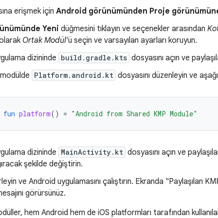
sına erişmek için
Android görünümünden
Proje görünümün
rünümünde
Yeni
düğmesini tıklayın ve seçenekler arasından
Ko
 olarak
Ortak Modül
'ü seçin ve varsayılan ayarları koruyun.
ygulama dizininde
build.gradle.kts
dosyasını açın ve paylaşıl
n modülde
Platform.android.kt
dosyasını düzenleyin ve aşağıd
fun
platform
()
=
"Android from Shared KMP Module"
ygulama dizininde
MainActivity.kt
dosyasını açın ve paylaşı
ğıracak şekilde değiştirin.
rleyin ve Android uygulamasını çalıştırın. Ekranda "Paylaşılan
esajını görürsünüz.
düller, hem Android hem de iOS platformları tarafından kullanılabi