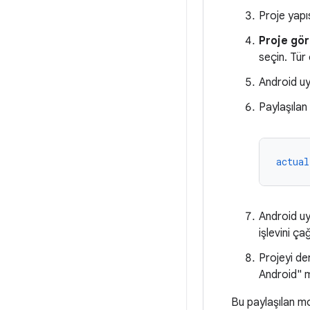
Proje yapı
Proje gö
seçin. Tür
Android u
Paylaşıla
actual
Android u
işlevini ça
Projeyi de
Android" m
Bu paylaşılan mo