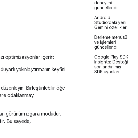
deneyimi
güncellendi
Android
Studio'daki yeni
Gemini özellikleri
Derleme menüsü
ve işlemleri
güncellendi
zı optimizasyonlar içerir:
Google Play SDK
Insights: Desteği
sonlandırılmış
uyarlı yakınlaştırmanın keyfini
SDK uyarıları
 düzenleyin. Birleştirilebilir öğe
enlere odaklanmayı
yılan görünüm ızgara modudur.
tır. Bu sayede,