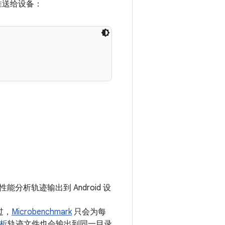
本推送给设备：
。
分析轨迹输出到 Android 设
过，
Microbenchmark
只会为每
析
轨迹文件也会输出到同一目录