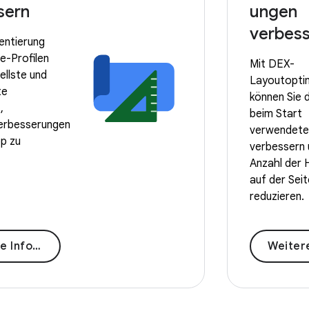
sern
ungen
verbes
entierung
e-Profilen
Mit DEX-
nellste und
Layoutopti
te
können Sie 
,
beim Start
erbesserungen
verwendete
pp zu
verbessern 
Anzahl der 
auf der Seit
reduzieren.
ormationen
Weitere Info