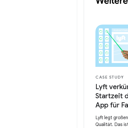
Weiter
CASE STUDY
Lyft verkü
Startzeit 
App für F
Lyft legt große
Qualität. Das is