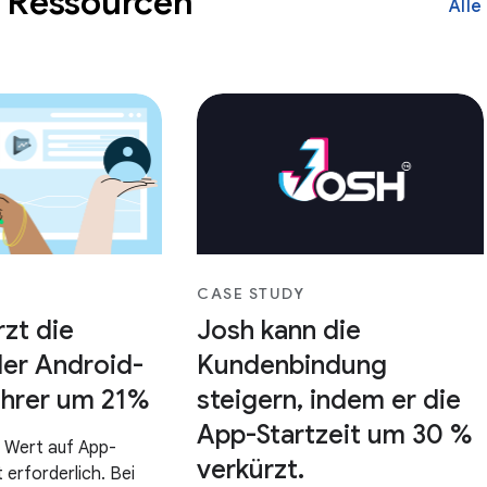
e Ressourcen
Alle
CASE STUDY
rzt die
Josh kann die
der Android-
Kundenbindung
ahrer um 21%
steigern, indem er die
App-Startzeit um 30 %
n Wert auf App-
verkürzt.
t erforderlich. Bei