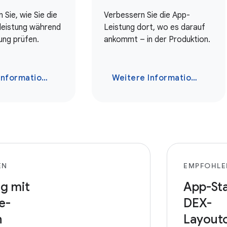
 Sie, wie Sie die
Verbessern Sie die App-
eistung während
Leistung dort, wo es darauf
ung prüfen.
ankommt – in der Produktion.
nformationen
Weitere Informationen
EN
EMPFOHLE
ng mit
App-Sta
e-
DEX-
n
Layouto