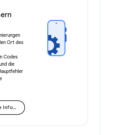
sern
mierungen
den Ort des
n Codes
und die
Hauptfehler
e
rmationen