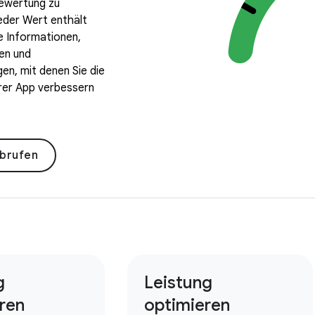
ewertung zu
eder Wert enthält
 Informationen,
en und
en, mit denen Sie die
hrer App verbessern
brufen
g
Leistung
eren
optimieren