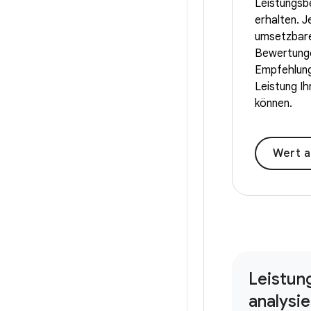
Leistungsb
erhalten. J
umsetzbare
Bewertung
Empfehlung
Leistung I
können.
Wert a
Leistun
analysi