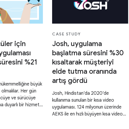
CASE STUDY
üler için
Josh, uygulama
ygulaması
başlatma süresini %30
süresini %21
kısaltarak müşteriyi
elde tutma oranında
artış gördü
mükemmelliğine büyük
 olmalılar. Her gün
Josh, Hindistan'da 2020'de
ücüye ve sürücüye
kullanıma sunulan bir kısa video
a duyarlı bir hizmet
uygulaması. 124 milyonun üzerinde
aşma uygulamaları
AEKS ile en hızlı büyüyen kısa video
yanıt vermeyen bir
uygulamalarından biri, uygulamayı
 edilemez sorunlar
çeşitli cihazlarda (yüksek, orta,