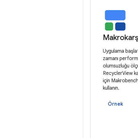
Makrokarş
Uygulama başla
zamanı performa
olumsuzluğu ölçm
RecyclerView k
için Makrobenchm
kullanın.
Örnek