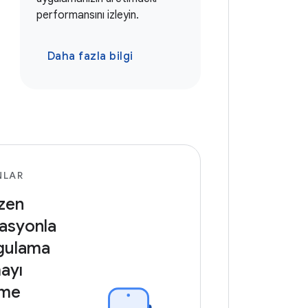
performansını izleyin.
Daha fazla bilgi
NLAR
zen
asyonla
ygulama
ayı
rme