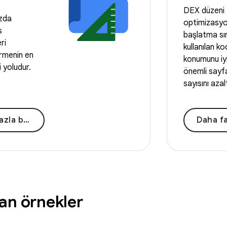
DEX düzeni
zda
optimizasyon
s
başlatma sı
ri
kullanılan k
rmenin en
konumunu iyi
li yoludur.
önemli sayfa
sayısını azalt
la bilgi
Daha fazl
an örnekler