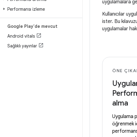
uygulamalara gen
Performansı izleme
Kullanıcılar uygu
ister. Bu kılavu
Google Play'de mevcut
uygulamalar hakk
Android vitals
Sağlıklı yayınlar
ÖNE ÇIKA
Uygul
Perform
alma
Uygulama p
öğrenmek i
performansı