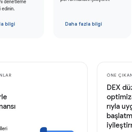
nı denetleme
 edinin.
a bilgi
Daha fazla bilgi
NLAR
ÖNE ÇIKA
DEX dü
rle
optimiz
mansı
rıyla u
başlatm
iyileşti
leri