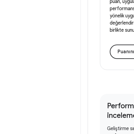
puan, uygul
performansı
yönelik uygu
değerlendir
birlikte sunu
Puanın
Perform
incelem
Geliştirme s