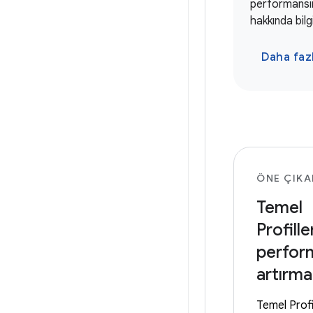
performansı
hakkında bilgi
Daha fazl
ÖNE ÇIKA
Temel
Profille
perfor
artırma
Temel Profil