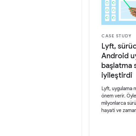
CASE STUDY
Lyft, sürüc
Android u
başlatma 
iyileştirdi
Lyft, uygulama 
önem verir. Öyle
milyonlarca sür
hayati ve zaman
sunan araç payl
için yavaş veya 
uygulama, kabul