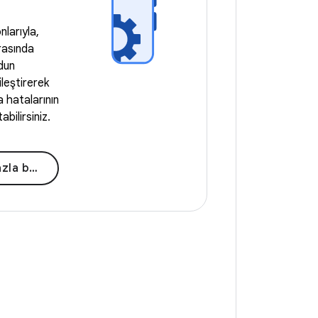
larıyla,
rasında
odun
leştirerek
 hatalarının
abilirsiniz.
a bilgi