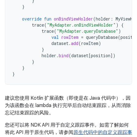
}
}
override
fun
onBindViewHolder
(
holder
:
MyViewHo
trace
(
"MyAdapter.onBindViewHolder"
)
{
trace
(
"MyAdapter.queryDatabase"
)
val
rowItem
=
queryDatabase
(
positi
dataset
.
add
(
rowItem
)
}
holder
.
bind
(
dataset
[
position
]
)
}
}
}
建议您使用 Kotlin 扩展函数（即使是在 Java 代码中），因
为该函数会在 lambda 执行完毕后自动结束跟踪，从而消除
忘记结束跟踪的风险。
您还可以将 NDK API 用于自定义跟踪事件。如需了解如何
将此 API 用于原生代码，请参阅
原生代码中的自定义跟踪事