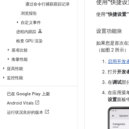
使用“快捷设
通过命令行捕获跟踪记录
浏览报告
使用
“快捷设置
自定义事件
设置功能块
进程内跟踪
检查 GPU 渲染
如果您是首次在测试
（如图 2 所
基准比较
衡量性能
启用开发
提高性能
打开
开发
监控性能
在
调试
部
在应用菜
已在 Google Play 上架
设置
面板中
Android Vitals
运行状况良好的版本