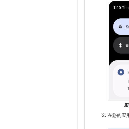
图 
在您的应