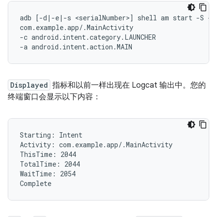
adb [-d|-e|-s <serialNumber>] shell am start -S -W

com.example.app/.MainActivity

-c android.intent.category.LAUNCHER

Displayed
指标和以前一样出现在 Logcat 输出中。您的
终端窗口会显示以下内容：
Starting: Intent

Activity: com.example.app/.MainActivity

ThisTime: 2044

TotalTime: 2044

WaitTime: 2054
