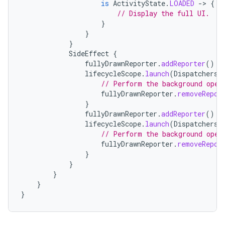
is
ActivityState
.
LOADED
-
>
{
// Display the full UI.
}
}
}
SideEffect
{
fullyDrawnReporter
.
addReporter
()
lifecycleScope
.
launch
(
Dispatchers
.
// Perform the background oper
fullyDrawnReporter
.
removeRepor
}
fullyDrawnReporter
.
addReporter
()
lifecycleScope
.
launch
(
Dispatchers
.
// Perform the background oper
fullyDrawnReporter
.
removeRepor
}
}
}
}
}