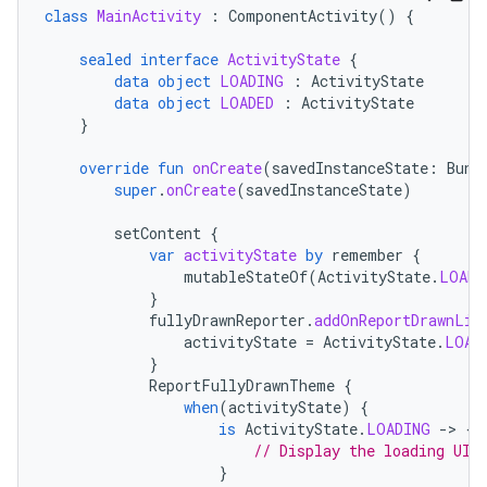
class
MainActivity
:
ComponentActivity
()
{
sealed
interface
ActivityState
{
data
object
LOADING
:
ActivityState
data
object
LOADED
:
ActivityState
}
override
fun
onCreate
(
savedInstanceState
:
Bund
super
.
onCreate
(
savedInstanceState
)
setContent
{
var
activityState
by
remember
{
mutableStateOf
(
ActivityState
.
LOADI
}
fullyDrawnReporter
.
addOnReportDrawnLis
activityState
=
ActivityState
.
LOAD
}
ReportFullyDrawnTheme
{
when
(
activityState
)
{
is
ActivityState
.
LOADING
-
>
{
// Display the loading UI.
}