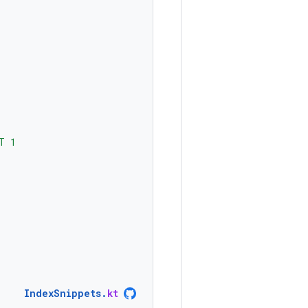
T 1
IndexSnippets
.
kt