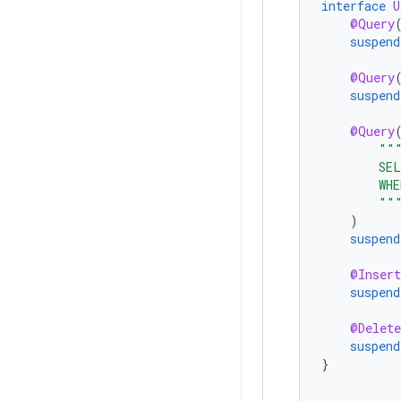
interface
U
@Query
suspend
@Query
suspend
@Query
""
        SE
        WH
        ""
)
suspend
@Insert
suspend
@Delete
suspend
}