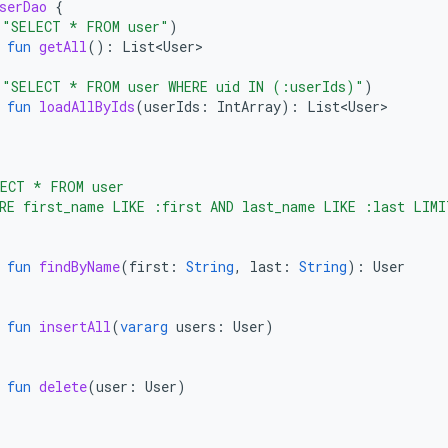
serDao
{
(
"SELECT * FROM user"
)
fun
getAll
():
List<User>
(
"SELECT * FROM user WHERE uid IN (:userIds)"
)
fun
loadAllByIds
(
userIds
:
IntArray
):
List<User>
(
"
LECT * FROM user
ERE first_name LIKE :first AND last_name LIKE :last LIMI
"
fun
findByName
(
first
:
String
,
last
:
String
):
User
fun
insertAll
(
vararg
users
:
User
)
fun
delete
(
user
:
User
)