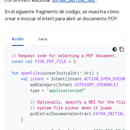
con el intent adicional
EXTRA_INITIAL_URI
.
En el siguiente fragmento de código, se muestra cómo
crear e invocar el intent para abrir un documento PDF:
Kotlin
Java
// Request code for selecting a PDF document.
const
val
PICK_PDF_FILE
=
2
fun
openFile
(
pickerInitialUri
:
Uri
)
{
val
intent
=
Intent
(
Intent
.
ACTION_OPEN_DOCUMEN
addCategory
(
Intent
.
CATEGORY_OPENABLE
)
type
=
"application/pdf"
// Optionally, specify a URI for the file 
// system file picker when it loads.
putExtra
(
DocumentsContract
.
EXTRA_INITIAL_U
}