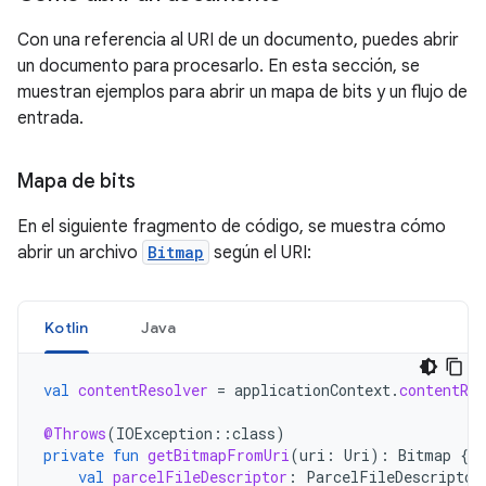
Con una referencia al URI de un documento, puedes abrir
un documento para procesarlo. En esta sección, se
muestran ejemplos para abrir un mapa de bits y un flujo de
entrada.
Mapa de bits
En el siguiente fragmento de código, se muestra cómo
abrir un archivo
Bitmap
según el URI:
Kotlin
Java
val
contentResolver
=
applicationContext
.
contentRes
@Throws
(
IOException
::
class
)
private
fun
getBitmapFromUri
(
uri
:
Uri
):
Bitmap
{
val
parcelFileDescriptor
:
ParcelFileDescriptor