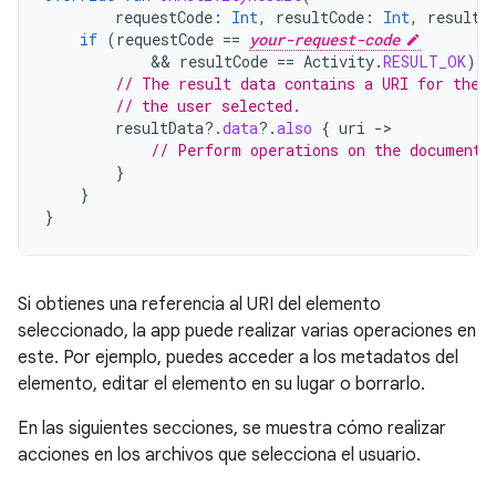
requestCode
:
Int
,
resultCode
:
Int
,
resultD
if
(
requestCode
==
your-request-code
            && 
resultCode
==
Activity
.
RESULT_OK
)
{
// The result data contains a URI for the 
// the user selected.
resultData
?.
data
?.
also
{
uri
->
// Perform operations on the document 
}
}
}
Si obtienes una referencia al URI del elemento
seleccionado, la app puede realizar varias operaciones en
este. Por ejemplo, puedes acceder a los metadatos del
elemento, editar el elemento en su lugar o borrarlo.
En las siguientes secciones, se muestra cómo realizar
acciones en los archivos que selecciona el usuario.