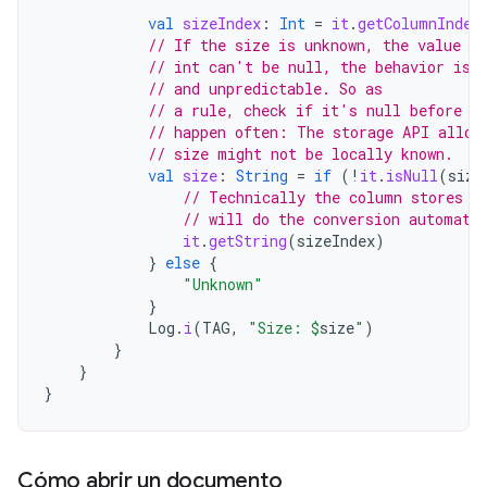
val
sizeIndex
:
Int
=
it
.
getColumnIndex
// If the size is unknown, the value st
// int can't be null, the behavior is 
// and unpredictable. So as
// a rule, check if it's null before a
// happen often: The storage API allow
// size might not be locally known.
val
size
:
String
=
if
(
!
it
.
isNull
(
size
// Technically the column stores a
// will do the conversion automati
it
.
getString
(
sizeIndex
)
}
else
{
"Unknown"
}
Log
.
i
(
TAG
,
"Size: 
$
size
"
)
}
}
}
Cómo abrir un documento