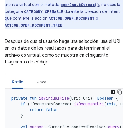
archivo virtual con el método
, no uses la
openInputStream()
categoría
durante la creación del intent
CATEGORY_OPENABLE
que contiene la acción
o
ACTION_OPEN_DOCUMENT
.
ACTION_OPEN_DOCUMENT_TREE
Después de que el usuario haga una selección, usa el URI
en los datos de los resultados para determinar si el
archivo es virtual, como se muestra en el siguiente
fragmento de código:
Kotlin
Java
private
fun
isVirtualFile
(
uri
:
Uri
):
Boolean
{
if
(
!
DocumentsContract
.
isDocumentUri
(
this
,
uri
return
false
}
val
cursor
:
Cursor? 
=
contentResolver
.
query
(