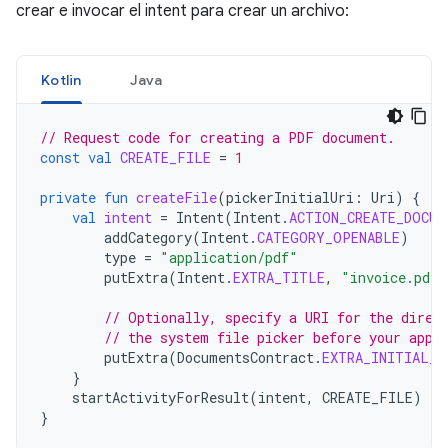
crear e invocar el intent para crear un archivo:
Kotlin
Java
// Request code for creating a PDF document.
const
val
CREATE_FILE
=
1
private
fun
createFile
(
pickerInitialUri
:
Uri
)
{
val
intent
=
Intent
(
Intent
.
ACTION_CREATE_DOCUM
addCategory
(
Intent
.
CATEGORY_OPENABLE
)
type
=
"application/pdf"
putExtra
(
Intent
.
EXTRA_TITLE
,
"invoice.pdf"
// Optionally, specify a URI for the direc
// the system file picker before your app 
putExtra
(
DocumentsContract
.
EXTRA_INITIAL_U
}
startActivityForResult
(
intent
,
CREATE_FILE
)
}