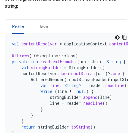
string:
Kotlin
Java
val
contentResolver
=
applicationContext
.
contentRes
@Throws
(
IOException
::
class
)
private
fun
readTextFromUri
(
uri
:
Uri
):
String
{
val
stringBuilder
=
StringBuilder
()
contentResolver
.
openInputStream
(
uri
)
?.
use
{
in
BufferedReader
(
InputStreamReader
(
inputStre
var
line
:
String?
=
reader
.
readLine
()
while
(
line
!=
null
)
{
stringBuilder
.
append
(
line
)
line
=
reader
.
readLine
()
}
}
}
return
stringBuilder
.
toString
()
}