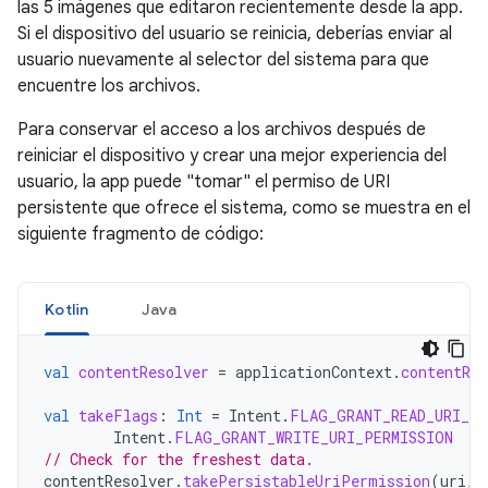
las 5 imágenes que editaron recientemente desde la app.
Si el dispositivo del usuario se reinicia, deberías enviar al
usuario nuevamente al selector del sistema para que
encuentre los archivos.
Para conservar el acceso a los archivos después de
reiniciar el dispositivo y crear una mejor experiencia del
usuario, la app puede "tomar" el permiso de URI
persistente que ofrece el sistema, como se muestra en el
siguiente fragmento de código:
Kotlin
Java
val
contentResolver
=
applicationContext
.
contentRes
val
takeFlags
:
Int
=
Intent
.
FLAG_GRANT_READ_URI_PE
Intent
.
FLAG_GRANT_WRITE_URI_PERMISSION
// Check for the freshest data.
contentResolver
.
takePersistableUriPermission
(
uri
,