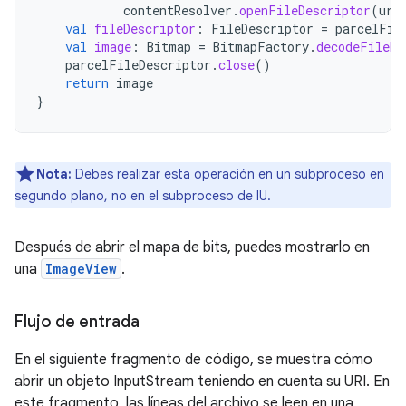
contentResolver
.
openFileDescriptor
(
uri
val
fileDescriptor
:
FileDescriptor
=
parcelFil
val
image
:
Bitmap
=
BitmapFactory
.
decodeFileDe
parcelFileDescriptor
.
close
()
return
image
}
Nota:
Debes realizar esta operación en un subproceso en
segundo plano, no en el subproceso de IU.
Después de abrir el mapa de bits, puedes mostrarlo en
una
ImageView
.
Flujo de entrada
En el siguiente fragmento de código, se muestra cómo
abrir un objeto InputStream teniendo en cuenta su URI. En
este fragmento, las líneas del archivo se leen en una