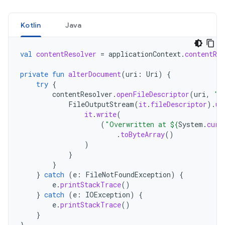
Kotlin
Java
val
contentResolver
=
applicationContext
.
contentRes
private
fun
alterDocument
(
uri
:
Uri
)
{
try
{
contentResolver
.
openFileDescriptor
(
uri
,
"w
FileOutputStream
(
it
.
fileDescriptor
).
us
it
.
write
(
(
"Overwritten at 
${
System
.
curr
.
toByteArray
()
)
}
}
}
catch
(
e
:
FileNotFoundException
)
{
e
.
printStackTrace
()
}
catch
(
e
:
IOException
)
{
e
.
printStackTrace
()
}
}