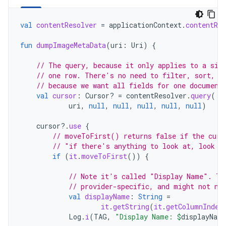
val
contentResolver
=
applicationContext
.
contentRes
fun
dumpImageMetaData
(
uri
:
Uri
)
{
// The query, because it only applies to a sin
// one row. There's no need to filter, sort, o
// because we want all fields for one document
val
cursor
:
Cursor? 
=
contentResolver
.
query
(
uri
,
null
,
null
,
null
,
null
,
null
)
cursor
?.
use
{
// moveToFirst() returns false if the curs
// "if there's anything to look at, look a
if
(
it
.
moveToFirst
())
{
// Note it's called "Display Name". Th
// provider-specific, and might not ne
val
displayName
:
String
=
it
.
getString
(
it
.
getColumnIndex
Log
.
i
(
TAG
,
"Display Name: 
$
displayName