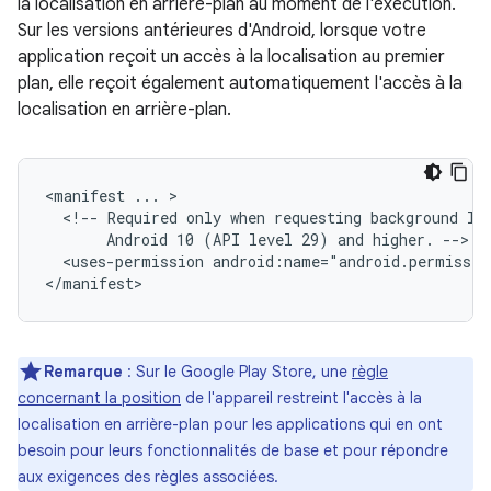
la localisation en arrière-plan au moment de l'exécution.
Sur les versions antérieures d'Android, lorsque votre
application reçoit un accès à la localisation au premier
plan, elle reçoit également automatiquement l'accès à la
localisation en arrière-plan.
<manifest
...
<!--
Required
only
when
requesting
background
lo
Android
10
(API
level
29)
and
higher.
<uses-permission
android:name="android.permissio
Remarque
:
Sur le Google Play Store, une
règle
concernant la position
de l'appareil restreint l'accès à la
localisation en arrière-plan pour les applications qui en ont
besoin pour leurs fonctionnalités de base et pour répondre
aux exigences des règles associées.