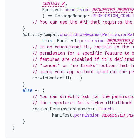
CONTEXT
,
Manifest
.
permission
.
REQUESTED_PERMISSI
)
==
PackageManager
.
PERMISSION_GRANTED
// You can use the API that requires the p
}
ActivityCompat
.
shouldShowRequestPermissionRati
this
,
Manifest
.
permission
.
REQUESTED_PE
// In an educational UI, explain to the use
// permission for a specific feature to be
// features are disabled if it's declined.
// "cancel" or "no thanks" button that let
// using your app without granting the per
showInContextUI
(...)
}
else
-
>
{
// You can directly ask for the permission
// The registered ActivityResultCallback g
requestPermissionLauncher
.
launch
(
Manifest
.
permission
.
REQUESTED_PERM
}
}