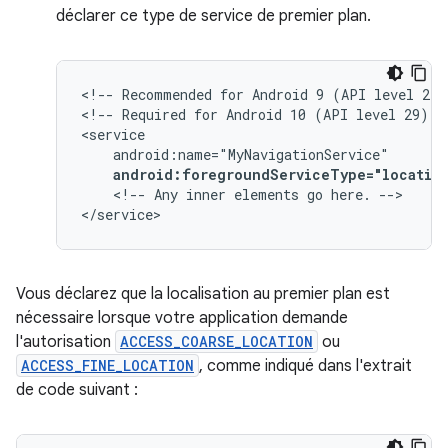
déclarer ce type de service de premier plan.
<!--
Recommended
for
Android
9
(API
level
28)
<!--
Required
for
Android
10
(API
level
29)
a
android:foregroundServiceType="locatio
<!--
Any
inner
elements
go
here.
-->

</service>
Vous déclarez que la localisation au premier plan est
nécessaire lorsque votre application demande
l'autorisation
ACCESS_COARSE_LOCATION
ou
ACCESS_FINE_LOCATION
, comme indiqué dans l'extrait
de code suivant :