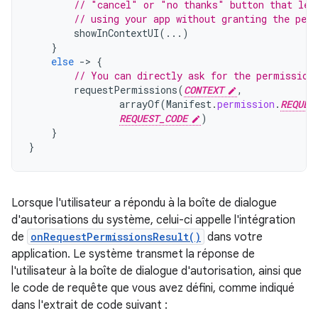
// "cancel" or "no thanks" button that let
// using your app without granting the per
showInContextUI
(...)
}
else
-
>
{
// You can directly ask for the permission
requestPermissions
(
CONTEXT
,
arrayOf
(
Manifest
.
permission
.
REQUES
REQUEST_CODE
)
}
}
Lorsque l'utilisateur a répondu à la boîte de dialogue
d'autorisations du système, celui-ci appelle l'intégration
de
onRequestPermissionsResult()
dans votre
application. Le système transmet la réponse de
l'utilisateur à la boîte de dialogue d'autorisation, ainsi que
le code de requête que vous avez défini, comme indiqué
dans l'extrait de code suivant :