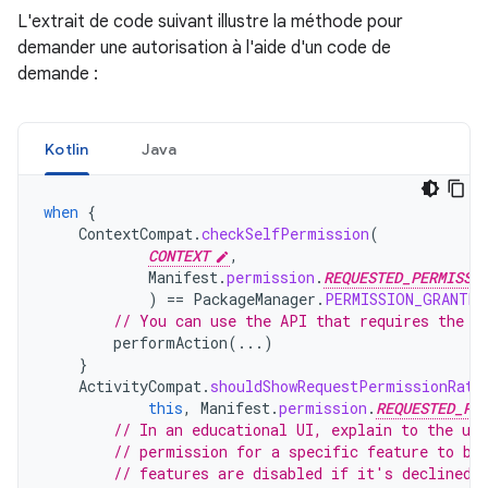
L'extrait de code suivant illustre la méthode pour
demander une autorisation à l'aide d'un code de
demande :
Kotlin
Java
when
{
ContextCompat
.
checkSelfPermission
(
CONTEXT
,
Manifest
.
permission
.
REQUESTED_PERMISSI
)
==
PackageManager
.
PERMISSION_GRANTED
// You can use the API that requires the p
performAction
(...)
}
ActivityCompat
.
shouldShowRequestPermissionRati
this
,
Manifest
.
permission
.
REQUESTED_PE
// In an educational UI, explain to the use
// permission for a specific feature to be
// features are disabled if it's declined.