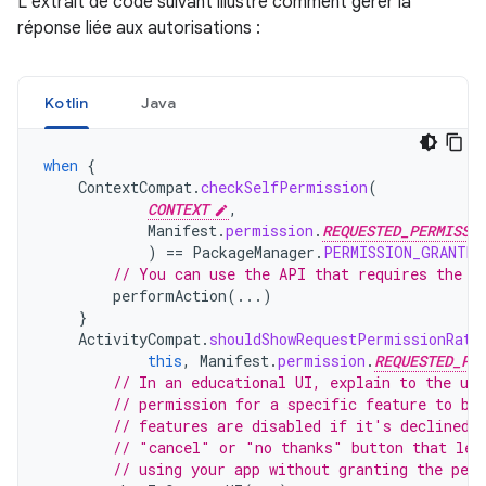
L'extrait de code suivant illustre comment gérer la
réponse liée aux autorisations :
Kotlin
Java
when
{
ContextCompat
.
checkSelfPermission
(
CONTEXT
,
Manifest
.
permission
.
REQUESTED_PERMISSI
)
==
PackageManager
.
PERMISSION_GRANTED
// You can use the API that requires the p
performAction
(...)
}
ActivityCompat
.
shouldShowRequestPermissionRati
this
,
Manifest
.
permission
.
REQUESTED_PE
// In an educational UI, explain to the use
// permission for a specific feature to be
// features are disabled if it's declined.
// "cancel" or "no thanks" button that let
// using your app without granting the per