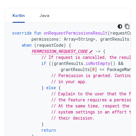
Kotlin
Java
override
fun
onRequestPermissionsResult
(
requestCod
permissions
:
Array<String>
,
grantResults
:
when
(
requestCode
)
{
PERMISSION_REQUEST_CODE
-
>
{
// If request is cancelled, the result
if
((
grantResults
.
isNotEmpty
()
grantResults
[
0
]
==
PackageMana
// Permission is granted. Continue
// in your app.
}
else
{
// Explain to the user that the fea
// the feature requires a permissi
// At the same time, respect the u
// system settings in an effort to
// their decision.
}
return