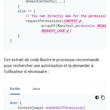
showInContextUI
(...)
}
else
-
>
{
// You can directly ask for the permission
requestPermissions
(
CONTEXT
,
arrayOf
(
Manifest
.
permission
.
REQUES
REQUEST_CODE
)
}
}
Cet extrait de code illustre le processus recommandé
pour rechercher une autorisation et la demander à
l'utilisateur si nécessaire :
Kotlin
Java
when
{
ContextCompat
.
checkSelfPermission
(