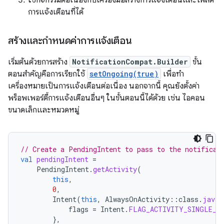
ใช้กิจกรรมต่อเนื่องกับเครื่องมือสร้างการแจ้งเตือนและโพสต์
การแจ้งเตือนที่ได้
สร้างและกำหนดค่าการแจ้งเตือน
เริ่มต้นด้วยการสร้าง
NotificationCompat.Builder
ขั้น
ตอนสำคัญคือการเรียกใช้
setOngoing(true)
เพื่อทำ
เครื่องหมายเป็นการแจ้งเตือนต่อเนื่อง นอกจากนี้ คุณยังตั้งค่า
พร็อพเพอร์ตี้การแจ้งเตือนอื่นๆ ในขั้นตอนนี้ได้ด้วย เช่น ไอคอน
ขนาดเล็กและหมวดหมู่
// Create a PendingIntent to pass to the notificat
val
pendingIntent
=
PendingIntent
.
getActivity
(
this
,
0
,
Intent
(
this
,
AlwaysOnActivity
::
class
.
java
)
flags
=
Intent
.
FLAG_ACTIVITY_SINGLE_T
},