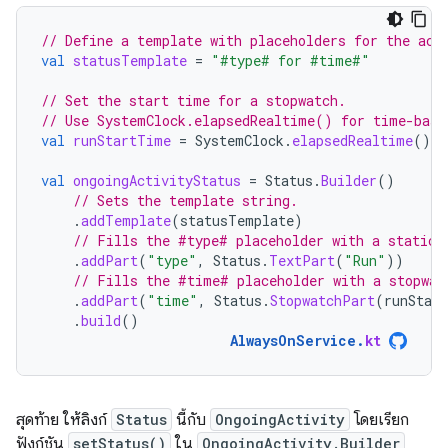
// Define a template with placeholders for the act
val
statusTemplate
=
"#type# for #time#"
// Set the start time for a stopwatch.
// Use SystemClock.elapsedRealtime() for time-base
val
runStartTime
=
SystemClock
.
elapsedRealtime
()
val
ongoingActivityStatus
=
Status
.
Builder
()
// Sets the template string.
.
addTemplate
(
statusTemplate
)
// Fills the #type# placeholder with a static 
.
addPart
(
"type"
,
Status
.
TextPart
(
"Run"
))
// Fills the #time# placeholder with a stopwat
.
addPart
(
"time"
,
Status
.
StopwatchPart
(
runStar
.
build
()
AlwaysOnService
.
kt
สุดท้าย ให้ลิงก์
Status
นี้กับ
OngoingActivity
โดยเรียก
ฟังก์ชัน
setStatus()
ใน
OngoingActivity.Builder