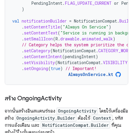
PendingIntent
.
FLAG_UPDATE_CURRENT
or
Pend
)
val
notificationBuilder
=
NotificationCompat
.
Build
.
setContentTitle
(
"Always On Service"
)
.
setContentText
(
"Service is running in backgro
.
setSmallIcon
(
R
.
drawable
.
animated_walk
)
// Category helps the system prioritize the on
.
setCategory
(
NotificationCompat
.
CATEGORY_WORK
.
setContentIntent
(
pendingIntent
)
.
setVisibility
(
NotificationCompat
.
VISIBILITY_P
.
setOngoing
(
true
)
// Important!
AlwaysOnService.kt
สร้าง Ongoing
Activity
จากนั้นสร้างอินสแตนซ์ของ
OngoingActivity
โดยใช้เครื่องมือ
สร้าง
OngoingActivity.Builder
ต้องใช้
Context
, รหัส
การแจ้งเตือน และ
NotificationCompat.Builder
ที่คุณ
สร้างไว้ในขั้นตอนก่อนหน้า