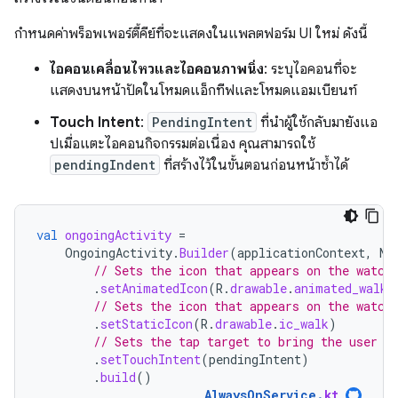
กำหนดค่าพร็อพเพอร์ตี้คีย์ที่จะแสดงในแพลตฟอร์ม UI ใหม่ ดังนี้
ไอคอนเคลื่อนไหวและไอคอนภาพนิ่ง
: ระบุไอคอนที่จะ
แสดงบนหน้าปัดในโหมดแอ็กทีฟและโหมดแอมเบียนท์
Touch Intent
:
PendingIntent
ที่นำผู้ใช้กลับมายังแอ
ปเมื่อแตะไอคอนกิจกรรมต่อเนื่อง คุณสามารถใช้
pendingIndent
ที่สร้างไว้ในขั้นตอนก่อนหน้าซ้ำได้
val
ongoingActivity
=
OngoingActivity
.
Builder
(
applicationContext
,
NO
// Sets the icon that appears on the watch
.
setAnimatedIcon
(
R
.
drawable
.
animated_walk
)
// Sets the icon that appears on the watch
.
setStaticIcon
(
R
.
drawable
.
ic_walk
)
// Sets the tap target to bring the user b
.
setTouchIntent
(
pendingIntent
)
.
build
()
AlwaysOnService
.
kt