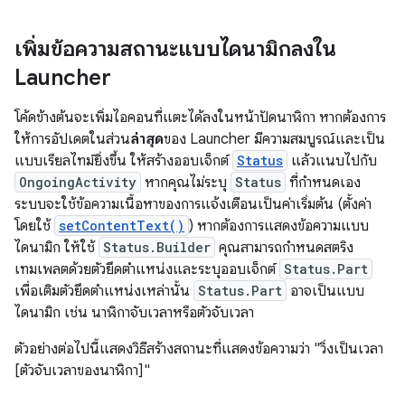
เพิ่มข้อความสถานะแบบไดนามิกลงใน
Launcher
โค้ดข้างต้นจะเพิ่มไอคอนที่แตะได้ลงในหน้าปัดนาฬิกา หากต้องการ
ให้การอัปเดตในส่วน
ล่าสุด
ของ Launcher มีความสมบูรณ์และเป็น
แบบเรียลไทม์ยิ่งขึ้น ให้สร้างออบเจ็กต์
Status
แล้วแนบไปกับ
OngoingActivity
หากคุณไม่ระบุ
Status
ที่กำหนดเอง
ระบบจะใช้ข้อความเนื้อหาของการแจ้งเตือนเป็นค่าเริ่มต้น (ตั้งค่า
โดยใช้
setContentText()
) หากต้องการแสดงข้อความแบบ
ไดนามิก ให้ใช้
Status.Builder
คุณสามารถกำหนดสตริง
เทมเพลตด้วยตัวยึดตำแหน่งและระบุออบเจ็กต์
Status.Part
เพื่อเติมตัวยึดตำแหน่งเหล่านั้น
Status.Part
อาจเป็นแบบ
ไดนามิก เช่น นาฬิกาจับเวลาหรือตัวจับเวลา
ตัวอย่างต่อไปนี้แสดงวิธีสร้างสถานะที่แสดงข้อความว่า "วิ่งเป็นเวลา
[ตัวจับเวลาของนาฬิกา]"