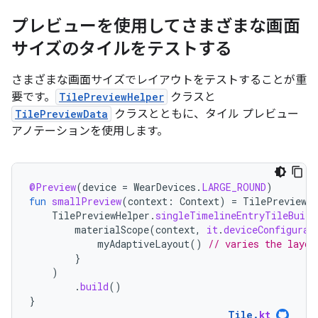
プレビューを使用してさまざまな画面
サイズのタイルをテストする
さまざまな画面サイズでレイアウトをテストすることが重
要です。
TilePreviewHelper
クラスと
TilePreviewData
クラスとともに、タイル プレビュー
アノテーションを使用します。
@Preview
(
device
=
WearDevices
.
LARGE_ROUND
)
fun
smallPreview
(
context
:
Context
)
=
TilePreviewDa
TilePreviewHelper
.
singleTimelineEntryTileBuild
materialScope
(
context
,
it
.
deviceConfigurat
myAdaptiveLayout
()
// varies the layou
}
)
.
build
()
}
Tile
.
kt