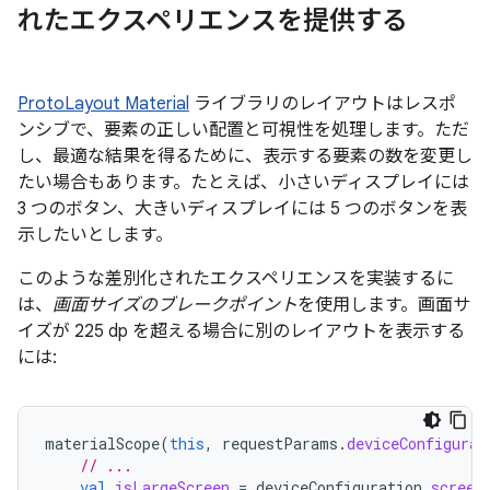
れたエクスペリエンスを提供する
ProtoLayout Material
ライブラリのレイアウトはレスポ
ンシブで、要素の正しい配置と可視性を処理します。ただ
し、最適な結果を得るために、表示する要素の数を変更し
たい場合もあります。たとえば、小さいディスプレイには
3 つのボタン、大きいディスプレイには 5 つのボタンを表
示したいとします。
このような差別化されたエクスペリエンスを実装するに
は、
画面サイズのブレークポイント
を使用します。画面サ
イズが 225 dp を超える場合に別のレイアウトを表示する
には:
materialScope
(
this
,
requestParams
.
deviceConfigurat
// ...
val
isLargeScreen
=
deviceConfiguration
.
screen