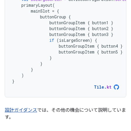
primaryLayout
(
mainSlot
=
{
buttonGroup
{
buttonGroupItem
{
button1
}
buttonGroupItem
{
button2
}
buttonGroupItem
{
button3
}
if
(
isLargeScreen
)
{
buttonGroupItem
{
button4
}
buttonGroupItem
{
button5
}
}
}
}
)
}
Tile
.
kt
設計ガイダンス
では、その他の機会について説明していま
す。