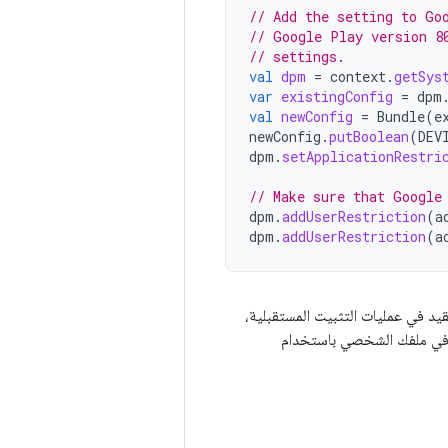
// Add the setting to Go
// Google Play version 8
// settings.
val
dpm
=
context
.
getSys
var
existingConfig
=
dpm
val
newConfig
=
Bundle
(
e
newConfig
.
putBoolean
(
DEV
dpm
.
setApplicationRestri
// Make sure that Google
dpm
.
addUserRestriction
(
a
dpm
.
addUserRestriction
(
a
يد في عمليات التثبيت المستقبلية،
ت. في ملفك الشخصي باستخدام