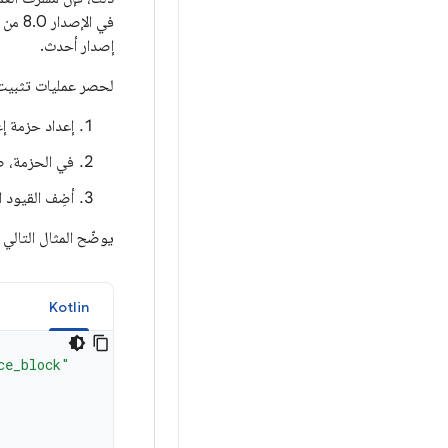
إصدار أحدث.
لحصر عمليات تثبيت التطبيقات على  Play
إعداد حزمة إعدادا
في الحزمة، ض
أضِف القيود
يوضّح المثال التالي كيفية التأكّد من أنّ
a
Kotlin
ce_block"