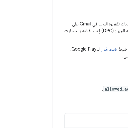
في بعض الأحيان، قد ترغب إحدى المؤسسات في السماح للأشخاص بإضافة حسابات Google الحسابات (لقراءة البريد في Gmail على
سبيل المثال) ولكن لا تريد الحساب الشخصي حساب لتثبيت التطبيقات. يمكن لوحدة التحكّم بسياسة الجهاز (DPC) إعداد قائمة بالحسابات
ل ضبط
ضبط مُدار
لـ Google Play.
.
allowed_a