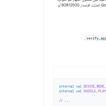
في الإصدار 8.0 من نظام التشغيل Android (أو الإصدارات الأحدث) عندما يكون تطبيق Google Play المثبّت الإصدار 80812500 أو
.
verify_ap
internal
val
DEVICE_WIDE
internal
val
GOOGLE_PLAY
// ...