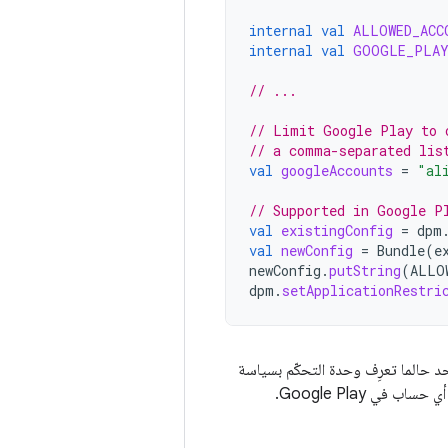
internal
val
ALLOWED_ACC
internal
val
GOOGLE_PLAY
// ...
// Limit Google Play to 
// a comma-separated lis
val
googleAccounts
=
"al
// Supported in Google P
val
existingConfig
=
dpm
val
newConfig
=
Bundle
(
e
newConfig
.
putString
(
ALLO
dpm
.
setApplicationRestri
 حالما تعرِف وحدة التحكّم بسياسة