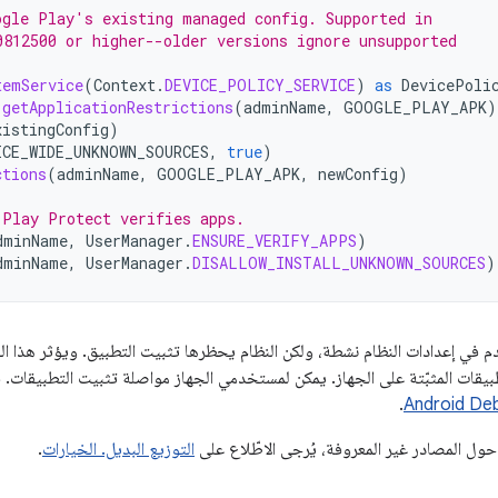
ogle Play's existing managed config. Supported in
0812500 or higher--older versions ignore unsupported
temService
(
Context
.
DEVICE_POLICY_SERVICE
)
as
DevicePoli
.
getApplicationRestrictions
(
adminName
,
GOOGLE_PLAY_APK
)
xistingConfig
)
ICE_WIDE_UNKNOWN_SOURCES
,
true
)
ctions
(
adminName
,
GOOGLE_PLAY_APK
,
newConfig
)
 Play Protect verifies apps.
dminName
,
UserManager
.
ENSURE_VERIFY_APPS
)
dminName
,
UserManager
.
DISALLOW_INSTALL_UNKNOWN_SOURCES
)
في إعدادات النظام نشطة، ولكن النظام يحظرها تثبيت التطبيق. ويؤثر هذا الق
تطبيقات المثبّتة على الجهاز. يمكن لمستخدمي الجهاز مواصلة تثبيت التطبيقا
.
Android Deb
حول المصادر غير المعروفة، يُرجى الاطّلاع على
التوزيع البديل. الخيارات
.