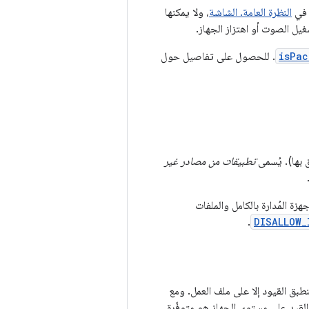
ة في
النظرة العامة. الشاشة
، ولا يمكنها
يل الصوت أو اهتزاز الجهاز.
isPac
. للحصول على تفاصيل حول
تطبيقات من مصادر غير
 المُدارة بالكامل والملفات
.
DISALLOW_
تنطبق القيود إلا على ملف العمل. ومع
 Google Play. القيد على مستوى الجهاز هو متوفّرة