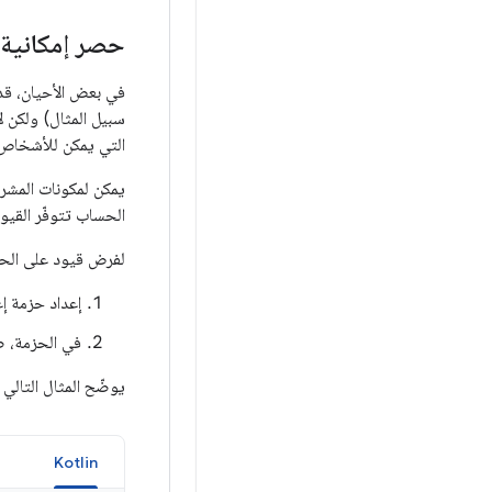
حصر إمكانية الو
التي يمكن للأشخاص استخدا
يمكن لمكونات المشرف
الحساب تتوفّر القيود عندما يكون الإصدار 100
لفرض قيود على الحسابات في Google Play، يمكنك 
إعداد حزمة إعدادا
في الحزمة، ض
يوضّح المثال التال
a
Kotlin