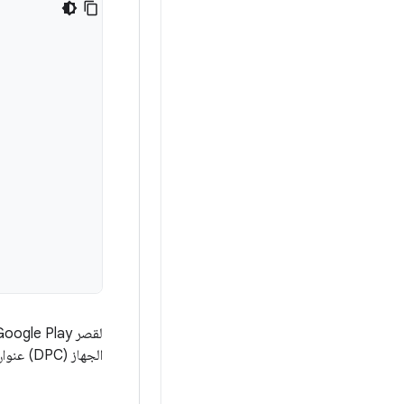
لقصر Google Play على حساب العمل فقط، اضبط
الجهاز (DPC) عنوان البريد الإلكتروني للحساب. إنّ تمنع السلسلة الفارغة المستخدمين من استخدام أي حساب في Google Play.