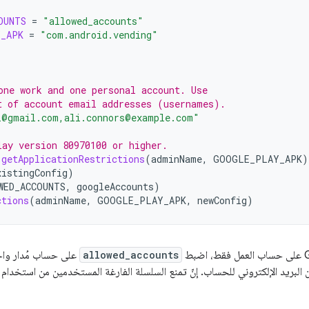
OUNTS
=
"allowed_accounts"
_APK
=
"com.android.vending"
one work and one personal account. Use
t of account email addresses (usernames).
i@gmail.com,ali.connors@example.com"
lay version 80970100 or higher.
.
getApplicationRestrictions
(
adminName
,
GOOGLE_PLAY_APK
)
xistingConfig
)
WED_ACCOUNTS
,
googleAccounts
)
ctions
(
adminName
,
GOOGLE_PLAY_APK
,
newConfig
)
allowed_accounts
على حساب مُدار واحد