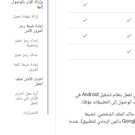
وإزالة الإذن بالوصول
✓
إليها
إزالة شهادة عميل
✓
✓
إعادة ضبط رمز
المرور الآمن
✓
✓
إعداد رمز مميّز
وتفعيله
✓
حذف رمز مميّز
إعادة ضبط كلمة
المرور
اختبار الأمان لملف
العمل
آلية عمل اختبار
للمؤسسات التي تريد حظر الموظفين من اللعب أو مشاهدة يستخدمون YouTube على أجهزتهم التي تعمل بنظام تشغيل Android في
الأمان في ملف
العمل
الاعتبارات
، وسيعمل التطبيق المحدَّد كما لو فقد تم إيقافه (يظهر مشغّل Google باللون الرمادي للتطبيق). عندما