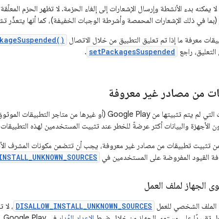
 لا يمكنه بدء الأنشطة وإرسال الإشعارات إلى إلغاء الحزمة. لا تظهر الحزم المعلّق
بما في ذلك الإشعارات المحمصة وأشرطة الوجبات الخفيفة)، كما أنها يتعذَّر تشغ
يقات معرفة ما إذا تم تعليق التطبيق من خلال الاتصال
kageSuspended()
التعليق، راجع
setPackagesSuspended
.
ت من مصادر غير معروفة
Google  (أو غيرها من متاجر التطبيقات الموثوق بها). يُسمى
ون الأجهزة والبيانات أكثر عرضةً للخطر عند تثبيت المستخدمين لهذه التطبيقات.
 تثبيت تطبيقات من مصادر غير معروفة، يجب أن تتضمن مكونات المشرف الأجهزة
فة القيود المفروضة على المستخدمين في
INSTALL_UNKNOWN_SOURCES
ى الجهاز لملف العمل
الملف الشخصي للعمل
DISALLOW_INSTALL_UNKNOWN_SOURCES
، لا 
ل تقييدًا على مستوى الجهاز من خلال ضبط
الإعداد المُدار
في