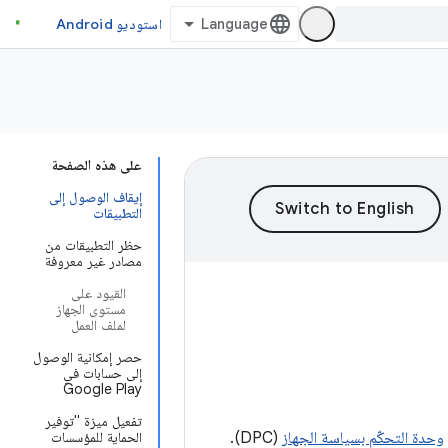
استوديو Android
على هذه الصفحة
إيقاف الوصول إلى
التطبيقات
حظر التطبيقات من
مصادر غير معروفة
القيود على
مستوى الجهاز
لملف العمل
حصر إمكانية الوصول
إلى حسابات في
Google Play
تفعيل ميزة "توفير
وحدة التحكّم بسياسة الجهاز
(DPC).
الحماية للمؤسسات