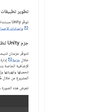
تطوير تطبيقات Android ونشرها
توفّر Unity مستندات تفصيلية حول تطوير التطبيقات وإنشائها ونشرها على Android، وتغطّي مواضيع مثل
و
إعدادات الإصدار على
حِزم Unity لنظام التشغيل Android XR
خلال
حزمة
الإضافية الخاصة بتجر
المشروع من خلال &quot;مدير المكوّنات الإضافية&quot;
تعرض هذه الصورة مثال