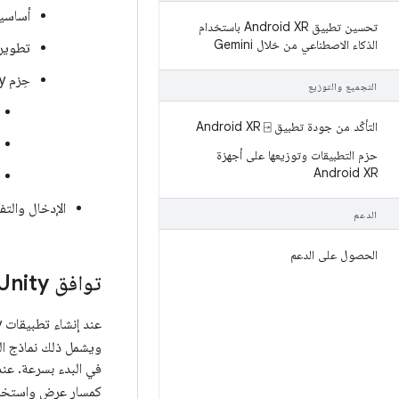
أساسيات XR
تحسين تطبيق Android XR باستخدام
الذكاء الاصطناعي من خلال Gemini
تطوير تطبيقا
حِزم Unity لنظام التشغيل Android XR
التجميع والتوزيع
التأكّد من جودة تطبيق Android XR ⍈
حزم التطبيقات وتوزيعها على أجهزة
Android XR
الإدخال والتف
الدعم
الحصول على الدعم
توافق Unity مع Android XR
عند إنشاء تطبيقات Unity لنظام Android XR، يمكنك الاستفادة من أدوات وإمكانات الواقع المختلط في
ويشمل ذلك نماذج ال
كمسار عرض واستخدام Vulkan كواجهة برمجة تطبيقات للرسومات. تتيح لك هذه الميزات ا