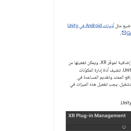
أذونات Android في Unity
.
تتوفّر حزمتان تتيحان إنشاء تطبيقات Unity لأجهزة Android XR. كلتا الحزمتَين عبارة عن مكوّنات إضافية لموفّر XR، ويمكن تفعيلها من
إدارة المكوّنات الإضافية لتقنيات الواقع الممتد (XR Plug-in Management) في Unity. تضيف أداة إدارة المكوّنات
واقع الممتد وتقديم المساعدة في
عم الإنشاء لها. للسماح لتطبيقك بتنفيذ ميزات OpenXR في وقت التشغيل، يجب تفعيل هذه الميزات في