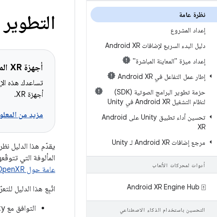
نظرة عامة
التطوير باستخدام nity
إعداد المشروع
دليل البدء السريع لإضافات Android XR
إعداد ميزة "المعاينة المباشرة"
أجهزة XR المشمولة
إطار عمل التفاعل في Android XR
تساعدك هذه الإر
حزمة تطوير البرامج الصوتية (SDK)
أجهزة XR.
لنظام التشغيل Android XR في Unity
مزيد من المعلوم
تحسين أداء تطبيق Unity على Android
XR
مرجع إضافات Android XR لـ Unity
المألوفة التي تتوقّعها من Unity، وبما أنّ توافق Unity مع Android XR يستند إلى OpenXR، فإنّ الع
أدوات لمحركات الألعاب
عامة حول OpenXR
‫Android XR Engine Hub ⍐
اتّبِع هذا الدليل للتع
التوافق مع Unity على Android XR
التحسين باستخدام الذكاء الاصطناعي