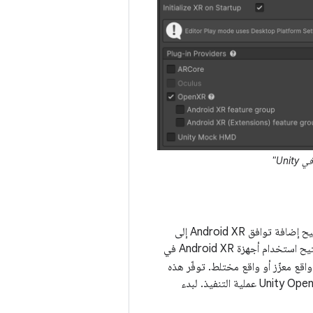
هي مكوّن إضافي لتقنيات الواقع الممتد (XR Plug-in) يتيح إضافة توافق Android XR إلى
Unity. يوفّر هذا المكوّن الإضافي للواقع الممتد معظم ميزات Android XR المتوافقة مع Unity، ويتيح استخدام أجهزة Android XR في
نشاء تجارب واقع معزّز أو واقع مختلط. توفّر هذه
الحزمة الواجهة لميزات الواقع المعزّز، ولكنّها لا تنفّذ أي ميزات بنفسها. توفّر حزمة Unity OpenXR Android XR عملية التنفيذ. لبدء