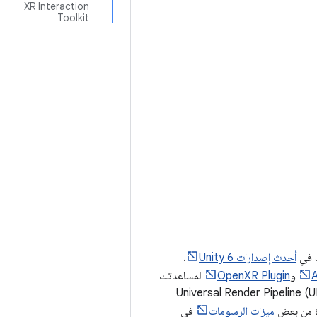
XR Interaction
Toolkit
أحدث إصدارات Unity 6
.
و
OpenXR Plugin
لمساعدتك
عة. عند إنشاء تطبيقات باستخدام Unity لنظام Android XR، ننصحك باستخدام Universal Render Pipeline (URP)
ميزات الرسومات
في