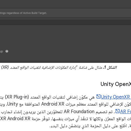
الشكل 1.
مثال على شاشة "إدارة المكوّنات الإضافية لتقنيات الواقع الممتد (XR) في Unity"
‫Unity Open
AR F
. تم تصميم AR Foundation للمطوّرين الذين يريدون إ
اطّلِع على دليل الحزمة الذي يتضمّن دليل البدء.