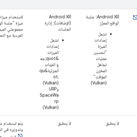
‫Android XR: جلسة
‫Android XR
لاستخدام ميزات
الواقع المعزّز
(الإضافات): إدارة
ميزة "جلسة الو
الجلسات
مجموعتَي الميز
تشمل
الفردية مع التع
إعدادات
تشمل
الميزة
إعدادات
"تحسين
الميزات
عمليات
&quot;جم
تجاهل
ع العيّنات
المخزن
الجزئية&qu
المؤقت"
ot;
(Vulkan)
(Vulkan)
وURP
SpaceWa
rp
(Vulkan)
لا ينطبق
لا ينطبق
يتم استخدام ميزة
وتدويره في الم