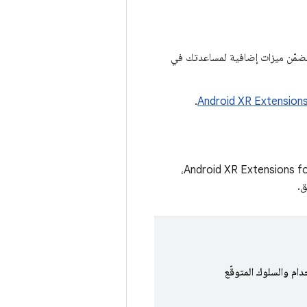
Unity OpenXR Android، وتتضمّن ميزات إضافية لمساعدتك في
.
يوضّح الجدول التالي الميزات المتوافقة مع حزمة Unity OpenXR: Android XR وحزمة Android XR Extensions for Unity،
ق.
ام والسلوك المتوقّع