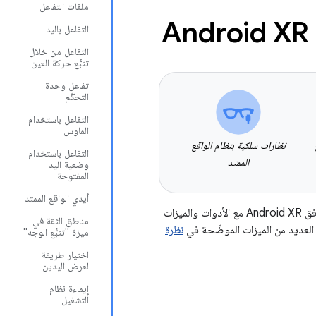
ملفات التفاعل
التفاعل باليد
التفاعل من خلال
تتبُّع حركة العين
تفاعل وحدة
التحكّم
التفاعل باستخدام
الماوس
نظارات سلكية بنظام الواقع
التفاعل باستخدام
الممتد
وضعية اليد
المفتوحة
أيدي الواقع الممتد
يقدّم هذا الدليل نظرة عامة على عملية التطوير باستخدام Unity لنظام التشغيل Android XR. يتوافق Android XR مع الأدوات والميزات
مناطق الثقة في
نظرة
ميزة "تتبُّع الوجه"
اختيار طريقة
لعرض اليدين
إيماءة نظام
التشغيل