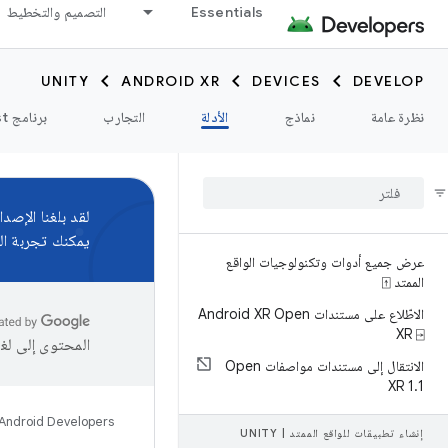
Essentials
التصميم والتخطيط
UNITY
ANDROID XR
DEVICES
DEVELOP
نظرة عامة
نماذج
الأدلة
التجارب
برنامج Catalyst
لقد بلغنا الإصدا
يمكنك تجربة ال
عرض جميع أدوات وتكنولوجيات الواقع
الممتد ⍐
الاطّلاع على مستندات Android XR Open
XR ⍈
المحتوى إلى لغ
الانتقال إلى مستندات مواصفات Open
XR 1
.
1
Android Developers
إنشاء تطبيقات للواقع الممتد
|
UNITY