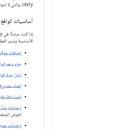
Unity، والتي لا تتوافق إلا مع Vulkan. راجِع
أساسيات الواقع الم
إذا كنت مبتدئًا في Unity أو في تطوير تجارب الواقع الممتد، يمكنك الرجوع إلى
الأساسية وسير العمل في الو
إضافات موفّر XR
حِزم دعم الواقع
دليل بنية الوا
إعداد مشروع ا
إنشاء تطبيقات XR وتشغي
إرشادات بشأن 
العرض المتعد
إرشادات صوتي