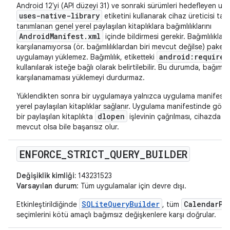
Android 12'yi (API düzeyi 31) ve sonraki sürümleri hedefleyen uyg
uses-native-library
etiketini kullanarak cihaz üreticisi tar
tanımlanan genel yerel paylaşılan kitaplıklara bağımlılıklarını
AndroidManifest.xml
içinde bildirmesi gerekir. Bağımlılıklar
karşılanamıyorsa (ör. bağımlılıklardan biri mevcut değilse) paket 
android:required
uygulamayı yüklemez. Bağımlılık, etiketteki
kullanılarak isteğe bağlı olarak belirtilebilir. Bu durumda, bağımlılı
karşılanamaması yüklemeyi durdurmaz.
Yüklendikten sonra bir uygulamaya yalnızca uygulama manifestin
yerel paylaşılan kitaplıklar sağlanır. Uygulama manifestinde gör
dlopen
bir paylaşılan kitaplıkta
işlevinin çağrılması, cihazda 
mevcut olsa bile başarısız olur.
ENFORCE
_
STRICT
_
QUERY
_
BUILDER
Değişiklik kimliği:
143231523
Varsayılan durum
: Tüm uygulamalar için devre dışı.
SQLiteQueryBuilder
CalendarPr
Etkinleştirildiğinde
, tüm
seçimlerini kötü amaçlı bağımsız değişkenlere karşı doğrular.