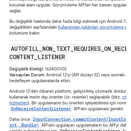
korumalı alanı uygular. Görüntüleme API'leri her zaman uygulama s
sağlar.
Bu değişiklik hakkında daha fazla bilgi edinmek için Android 12 
değişiklikleri sayfasındaki
Kullanımdan kaldırılan görüntüleme yö
bölümüne bakın.
AUTOFILL
_
NON
_
TEXT
_
REQUIRES
_
ON
_
RECE
CONTENT
_
LISTENER
Değişiklik Kimliği:
163400105
Varsayılan Durum
: Android 12'yi (API düzeyi 32) veya sonraki sü
hedefleyen uygulamalarda etkin.
Android 12'den itibaren platform, geliştirilmiş otomatik doldurm
kullanarak metin dışı öneriler (ör. resimler) sağlayabilir (bkz.
otom
hizmetleri
). Bir uygulamanın bu önerileri işleyebilmesi için norma
OnReceiveContentListener
API'sini uygulaması gerekir.
InputConnection.commitContent(InputCont
Daha önce
int, Bundle)
API'sini uygulayan uygulamaların bu API'yi daha
OnReceiveContentListener
şekilde kullanabilmesi için
henü