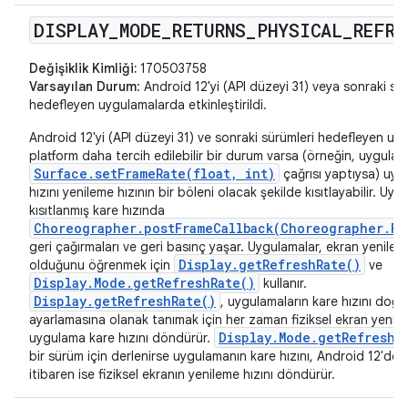
DISPLAY
_
MODE
_
RETURNS
_
PHYSICAL
_
REFRE
Değişiklik Kimliği:
170503758
Varsayılan Durum
: Android 12'yi (API düzeyi 31) veya sonraki sü
hedefleyen uygulamalarda etkinleştirildi.
Android 12'yi (API düzeyi 31) ve sonraki sürümleri hedefleyen uy
platform daha tercih edilebilir bir durum varsa (örneğin, uygula
Surface.setFrameRate(float, int)
çağrısı yaptıysa) uyg
hızını yenileme hızının bir böleni olacak şekilde kısıtlayabilir. Uyg
kısıtlanmış kare hızında
Choreographer.postFrameCallback(Choreographer.Fr
geri çağırmaları ve geri basınç yaşar. Uygulamalar, ekran yenilem
Display.getRefreshRate()
olduğunu öğrenmek için
ve
Display.Mode.getRefreshRate()
kullanır.
Display.getRefreshRate()
, uygulamaların kare hızını doğr
ayarlamasına olanak tanımak için her zaman fiziksel ekran yenile
Display.Mode.getRefreshR
uygulama kare hızını döndürür.
bir sürüm için derlenirse uygulamanın kare hızını, Android 12'den
itibaren ise fiziksel ekranın yenileme hızını döndürür.