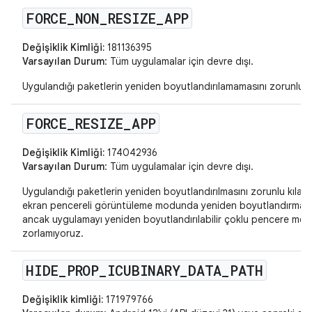
FORCE
_
NON
_
RESIZE
_
APP
Değişiklik Kimliği:
181136395
Varsayılan Durum
: Tüm uygulamalar için devre dışı.
Uygulandığı paketlerin yeniden boyutlandırılamamasını zorunlu kı
FORCE
_
RESIZE
_
APP
Değişiklik Kimliği:
174042936
Varsayılan Durum
: Tüm uygulamalar için devre dışı.
Uygulandığı paketlerin yeniden boyutlandırılmasını zorunlu kılar.
ekran pencereli görüntüleme modunda yeniden boyutlandırmaya 
ancak uygulamayı yeniden boyutlandırılabilir çoklu pencere mo
zorlamıyoruz.
HIDE
_
PROP
_
ICUBINARY
_
DATA
_
PATH
Değişiklik kimliği:
171979766