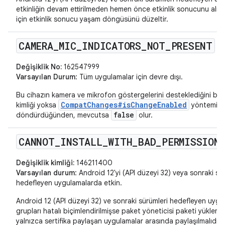
etkinliğin devam ettirilmeden hemen önce etkinlik sonucunu alm
için etkinlik sonucu yaşam döngüsünü düzeltir.
CAMERA
_
MIC
_
INDICATORS
_
NOT
_
PRESENT
Değişiklik No:
162547999
Varsayılan Durum
: Tüm uygulamalar için devre dışı.
Bu cihazın kamera ve mikrofon göstergelerini desteklediğini belirt
CompatChanges#isChangeEnabled
kimliği yoksa
yöntemi
false
döndürdüğünden, mevcutsa
olur.
CANNOT
_
INSTALL
_
WITH
_
BAD
_
PERMISSION
Değişiklik kimliği:
146211400
Varsayılan durum
: Android 12'yi (API düzeyi 32) veya sonraki sü
hedefleyen uygulamalarda etkin.
Android 12 (API düzeyi 32) ve sonraki sürümleri hedefleyen uygul
grupları hatalı biçimlendirilmişse paket yöneticisi paketi yüklemez
yalnızca sertifika paylaşan uygulamalar arasında paylaşılmalıdır. B