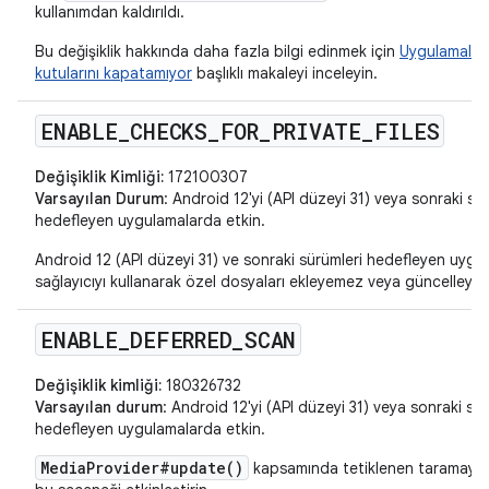
kullanımdan kaldırıldı.
Bu değişiklik hakkında daha fazla bilgi edinmek için
Uygulamalar 
kutularını kapatamıyor
başlıklı makaleyi inceleyin.
ENABLE
_
CHECKS
_
FOR
_
PRIVATE
_
FILES
Değişiklik Kimliği:
172100307
Varsayılan Durum
: Android 12'yi (API düzeyi 31) veya sonraki sü
hedefleyen uygulamalarda etkin.
Android 12 (API düzeyi 31) ve sonraki sürümleri hedefleyen uygu
sağlayıcıyı kullanarak özel dosyaları ekleyemez veya güncelleye
ENABLE
_
DEFERRED
_
SCAN
Değişiklik kimliği:
180326732
Varsayılan durum
: Android 12'yi (API düzeyi 31) veya sonraki sür
hedefleyen uygulamalarda etkin.
MediaProvider#update()
kapsamında tetiklenen taramayı e