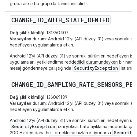
gruba aitse bu grup da tanımlanmalıdır.
CHANGE
_
ID
_
AUTH
_
STATE
_
DENIED
Değişiklik kimliği:
181350407
Varsayılan durum
: Android 12'yi (API düzeyi 31) veya sonraki sür
hedefleyen uygulamalarda etkin.
Android 12'yi (API düzeyi 31) ve sonraki sürümleri hedefleyen ist
uygulamaları, yetkilendirme reddedildi durumundayken bir nan
SecurityException
mesaj göndermeye çalıştığında
istisnası
CHANGE
_
ID
_
SAMPLING
_
RATE
_
SENSORS
_
PER
Değişiklik kimliği:
136069189
Varsayılan durum
: Android 12'yi (API düzeyi 31) veya sonraki sür
hedefleyen uygulamalarda etkin.
Android 12'yi (API düzeyi 31) ve sonraki sürümleri hedefleyen u
SecurityException
izni yoksa, hata ayıklama modunda çalış
Security
200 Hz'den daha hızlı örnekleme hızları istiyorlarsa