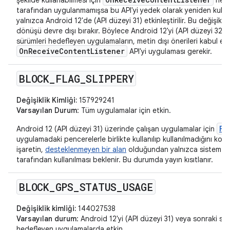
tarafından uygulanmamışsa bu API'yi yedek olarak yeniden kullan
yalnızca Android 12'de (API düzeyi 31) etkinleştirilir. Bu değişiklik 
dönüşü devre dışı bırakır. Böylece Android 12'yi (API düzeyi 32) 
sürümleri hedefleyen uygulamaların, metin dışı önerileri kabul et
OnReceiveContentListener
API'yi uygulaması gerekir.
BLOCK
_
FLAG
_
SLIPPERY
Değişiklik Kimliği:
157929241
Varsayılan Durum
: Tüm uygulamalar için etkin.
FL
Android 12 (API düzeyi 31) üzerinde çalışan uygulamalar için
uygulamadaki pencerelerle birlikte kullanılıp kullanılmadığını kont
işaretin,
desteklenmeyen bir alan
olduğundan yalnızca sistem bil
tarafından kullanılması beklenir. Bu durumda yayın kısıtlanır.
BLOCK
_
GPS
_
STATUS
_
USAGE
Değişiklik kimliği:
144027538
Varsayılan durum
: Android 12'yi (API düzeyi 31) veya sonraki sür
hedefleyen uygulamalarda etkin.