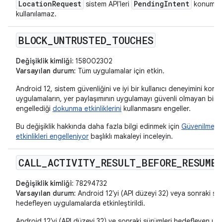
LocationRequest
PendingIntent
sistem API'leri
konum ist
kullanılamaz.
BLOCK
_
UNTRUSTED
_
TOUCHES
Değişiklik kimliği:
158002302
Varsayılan durum
: Tüm uygulamalar için etkin.
Android 12, sistem güvenliğini ve iyi bir kullanıcı deneyimini koru
uygulamaların, yer paylaşımının uygulamayı güvenli olmayan bir ş
engellediği
dokunma etkinliklerini
kullanmasını engeller.
Bu değişiklik hakkında daha fazla bilgi edinmek için
Güvenilmey
etkinlikleri engelleniyor
başlıklı makaleyi inceleyin.
CALL
_
ACTIVITY
_
RESULT
_
BEFORE
_
RESUME
Değişiklik kimliği:
78294732
Varsayılan durum
: Android 12'yi (API düzeyi 32) veya sonraki sü
hedefleyen uygulamalarda etkinleştirildi.
Android 12'yi (API düzeyi 32) ve sonraki sürümleri hedefleyen uy