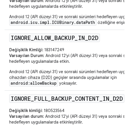
Varsayılan durum
: Android 12'yi (API düzeyi 31) veya sonraki sür
hedefleyen uygulamalarda etkinleştirilir.
Android 12 (API düzeyi 31) ve sonraki sürümleri hedefleyen uygul
android.icu.impl.ICUBinary.dataPath
özelliğine erişimi 
IGNORE
_
ALLOW
_
BACKUP
_
IN
_
D2D
Değişiklik Kimliği:
183147249
Varsayılan Durum
: Android 12'yi (API düzeyi 31) veya sonraki sü
hedefleyen uygulamalarda etkin.
Android 12 (API düzeyi 31) ve sonraki sürümleri hedefleyen uygu
cihazdan cihaza (D2D) geçişler sırasında uygulamalar için
android:allowBackup
yoksayılır.
IGNORE
_
FULL
_
BACKUP
_
CONTENT
_
IN
_
D2D
Değişiklik kimliği:
180523564
Varsayılan durum
: Android 12'yi (API düzeyi 31) veya sonraki sür
hedefleyen uygulamalarda etkinleştirilir.