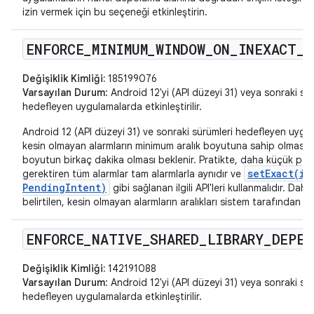
izin vermek için bu seçeneği etkinleştirin.
ENFORCE
_
MINIMUM
_
WINDOW
_
ON
_
INEXACT
_
A
Değişiklik Kimliği:
185199076
Varsayılan Durum
: Android 12'yi (API düzeyi 31) veya sonraki sü
hedefleyen uygulamalarda etkinleştirilir.
Android 12 (API düzeyi 31) ve sonraki sürümleri hedefleyen uygu
kesin olmayan alarmların minimum aralık boyutuna sahip olması g
boyutun birkaç dakika olması beklenir. Pratikte, daha küçük pen
setExact(in
gerektiren tüm alarmlar tam alarmlarla aynıdır ve
PendingIntent)
gibi sağlanan ilgili API'leri kullanmalıdır. Daha 
belirtilen, kesin olmayan alarmların aralıkları sistem tarafından uza
ENFORCE
_
NATIVE
_
SHARED
_
LIBRARY
_
DEPEN
Değişiklik Kimliği:
142191088
Varsayılan Durum
: Android 12'yi (API düzeyi 31) veya sonraki sü
hedefleyen uygulamalarda etkinleştirilir.