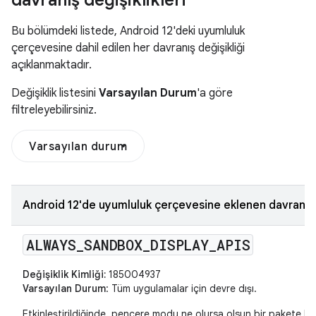
Bu bölümdeki listede, Android 12'deki uyumluluk
çerçevesine dahil edilen her davranış değişikliği
açıklanmaktadır.
Değişiklik listesini
Varsayılan Durum
'a göre
filtreleyebilirsiniz.
Varsayılan durum
Android 12'de uyumluluk çerçevesine eklenen davranış d
ALWAYS
_
SANDBOX
_
DISPLAY
_
APIS
Değişiklik Kimliği:
185004937
Varsayılan Durum
: Tüm uygulamalar için devre dışı.
Etkinleştirildiğinde, pencere modu ne olursa olsun bir pakete Di