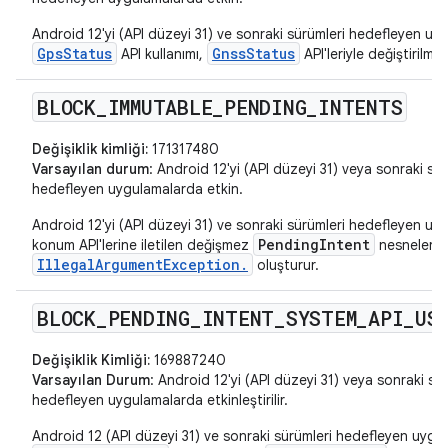
Android 12'yi (API düzeyi 31) ve sonraki sürümleri hedefleyen u
GpsStatus
GnssStatus
API kullanımı,
API'leriyle değiştirilmeli
BLOCK
_
IMMUTABLE
_
PENDING
_
INTENTS
Değişiklik kimliği:
171317480
Varsayılan durum
: Android 12'yi (API düzeyi 31) veya sonraki sür
hedefleyen uygulamalarda etkin.
Android 12'yi (API düzeyi 31) ve sonraki sürümleri hedefleyen uy
PendingIntent
konum API'lerine iletilen değişmez
nesneleri
IllegalArgumentException.
oluşturur.
BLOCK
_
PENDING
_
INTENT
_
SYSTEM
_
API
_
US
Değişiklik Kimliği:
169887240
Varsayılan Durum
: Android 12'yi (API düzeyi 31) veya sonraki sü
hedefleyen uygulamalarda etkinleştirilir.
Android 12 (API düzeyi 31) ve sonraki sürümleri hedefleyen uygu