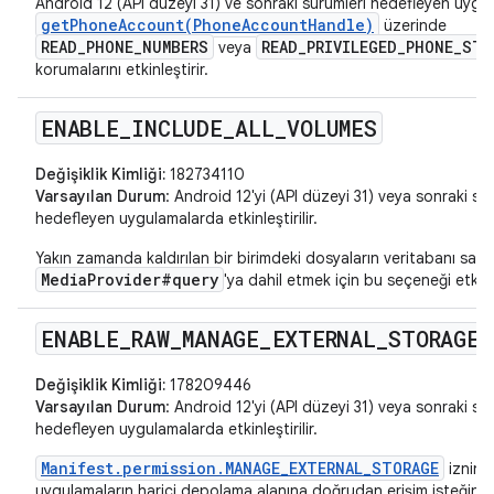
Android 12 (API düzeyi 31) ve sonraki sürümleri hedefleyen uygul
getPhoneAccount(PhoneAccountHandle)
üzerinde
READ_PHONE_NUMBERS
READ_PRIVILEGED_PHONE_STA
veya
korumalarını etkinleştirir.
ENABLE
_
INCLUDE
_
ALL
_
VOLUMES
Değişiklik Kimliği:
182734110
Varsayılan Durum
: Android 12'yi (API düzeyi 31) veya sonraki sü
hedefleyen uygulamalarda etkinleştirilir.
Yakın zamanda kaldırılan bir birimdeki dosyaların veritabanı satırl
MediaProvider#query
'ya dahil etmek için bu seçeneği etkinl
ENABLE
_
RAW
_
MANAGE
_
EXTERNAL
_
STORAGE
_
Değişiklik Kimliği:
178209446
Varsayılan Durum
: Android 12'yi (API düzeyi 31) veya sonraki sü
hedefleyen uygulamalarda etkinleştirilir.
Manifest.permission.MANAGE_EXTERNAL_STORAGE
iznine
uygulamaların harici depolama alanına doğrudan erişim isteğin