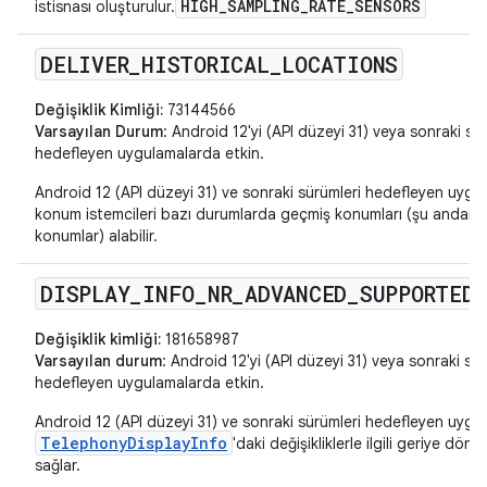
HIGH_SAMPLING_RATE_SENSORS
istisnası oluşturulur.
DELIVER
_
HISTORICAL
_
LOCATIONS
Değişiklik Kimliği:
73144566
Varsayılan Durum
: Android 12'yi (API düzeyi 31) veya sonraki sü
hedefleyen uygulamalarda etkin.
Android 12 (API düzeyi 31) ve sonraki sürümleri hedefleyen uygu
konum istemcileri bazı durumlarda geçmiş konumları (şu andan 
konumlar) alabilir.
DISPLAY
_
INFO
_
NR
_
ADVANCED
_
SUPPORTED
Değişiklik kimliği:
181658987
Varsayılan durum
: Android 12'yi (API düzeyi 31) veya sonraki sür
hedefleyen uygulamalarda etkin.
Android 12 (API düzeyi 31) ve sonraki sürümleri hedefleyen uygul
TelephonyDisplayInfo
'daki değişikliklerle ilgili geriye dön
sağlar.