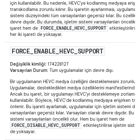
için kullanılabilir. Bu nedenle, HEVC'ye kodlanmış medyaya erişir
transkodlama zorunlu kılınır. Bu işaretin ayarlanması, uygulamalar
sistemi düzeyindeki tüm varsayılanları geçersiz kılar. Bu özellik v
devre dışıdır. Bu durumda, işletim sistemi varsayılanları öncelikli
FORCE_ENABLE_HEVC_SUPPORT
işaret hem de
etkinleştirilirse
her iki işareti de yoksayar.
FORCE
_
ENABLE
_
HEVC
_
SUPPORT
Değişiklik kimliği:
174228127
Varsayılan Durum
: Tüm uygulamalar için devre dışı.
Bir uygulamanın HEVC medya özelliğini desteklemesini zorunlu kıl
Uygulamalar, destekledikleri medya özelliklerini manifestlerinde be
Ancak bu işaret, bir uygulamayı HEVC'yi desteklemeye zorlamak 
kullanılabilir. Böylece, HEVC'de kodlanmış medyaya erişirken tr
önlenir. Bu işareti ayarlamak, uygulamalar için işletim sistemi d
varsayılanları geçersiz kılar. Varsayılan olarak devre dışıdır. Bu n
sistemi varsayılanları öncelikli olur. Hem bu işaret hem de
FORCE_DISABLE_HEVC_SUPPORT
etkinleştirilirse işletim sistem
de yoksayar.