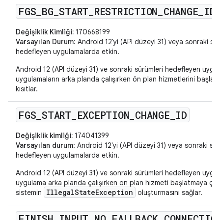
FGS
_
BG
_
START
_
RESTRICTION
_
CHANGE
_
ID
Değişiklik Kimliği:
170668199
Varsayılan Durum
: Android 12'yi (API düzeyi 31) veya sonraki sü
hedefleyen uygulamalarda etkin.
Android 12 (API düzeyi 31) ve sonraki sürümleri hedefleyen uygul
uygulamaların arka planda çalışırken ön plan hizmetlerini başlat
kısıtlar.
FGS
_
START
_
EXCEPTION
_
CHANGE
_
ID
Değişiklik kimliği:
174041399
Varsayılan durum
: Android 12'yi (API düzeyi 31) veya sonraki sür
hedefleyen uygulamalarda etkin.
Android 12 (API düzeyi 31) ve sonraki sürümleri hedefleyen uygul
uygulama arka planda çalışırken ön plan hizmeti başlatmaya çalı
IllegalStateException
sistemin
oluşturmasını sağlar.
FINISH
_
INPUT
_
NO
_
FALLBACK
_
CONNECTIO