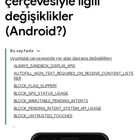
çerçevesiyle ilgili
değişiklikler
(Android?)
Bu sayfada
Uyumluluk çerçevesinde yer alan davranış değişiklikleri
ALWAYS_SANDBOX_DISPLAY_APIS
AUTOFILL_NON_TEXT_REQUIRES_ON_RECEIVE_CONTENT_LISTE
NER
BLOCK_FLAG_SLIPPERY
BLOCK_GPS_STATUS_USAGE
BLOCK_IMMUTABLE_PENDING_INTENTS
BLOCK_PENDING_INTENT_SYSTEM_API_USAGE
BLOCK_UNTRUSTED_TOUCHES