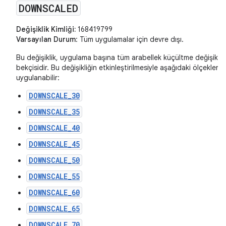
DOWNSCALED
Değişiklik Kimliği:
168419799
Varsayılan Durum
: Tüm uygulamalar için devre dışı.
Bu değişiklik, uygulama başına tüm arabellek küçültme değişiklikl
bekçisidir. Bu değişikliğin etkinleştirilmesiyle aşağıdaki ölçeklend
uygulanabilir:
DOWNSCALE_30
DOWNSCALE_35
DOWNSCALE_40
DOWNSCALE_45
DOWNSCALE_50
DOWNSCALE_55
DOWNSCALE_60
DOWNSCALE_65
DOWNSCALE_70