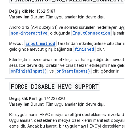
Değişiklik No:
156215187
Varsayılan Durum
: Tüm uygulamalar için devre dışı.
Android 12 (API düzeyi 31) ve sonraki sürümleri hedefleyen uygu
non-interactive
InputConnection
olduğunda
işlemini 
input method
Mevcut
tarafından etkinleştirilirse cihazlar etk
finished
geldiğinde mevcut giriş bağlantısı
olur.
Etkinleştirilmezse cihazlar etkileşimsiz hale geldiğinde mevcut gi
sessizce devre dışı bırakılır ve cihaz tekrar etkileşimli hale geldiğ
onFinishInput()
onStartInput()
ve
çifti gönderilir.
FORCE
_
DISABLE
_
HEVC
_
SUPPORT
Değişiklik Kimliği:
174227820
Varsayılan Durum
: Tüm uygulamalar için devre dışı.
Bir uygulamanın HEVC medya özelliğini desteklemesini zorla devr
Uygulamalar, desteklenen medya özelliklerini manifest dosyalar
etmelidir. Ancak bu işaret, bir uygulamayı HEVC'yi desteklemem