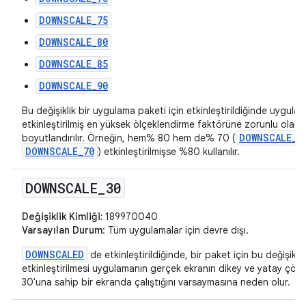
DOWNSCALE_75
DOWNSCALE_80
DOWNSCALE_85
DOWNSCALE_90
Bu değişiklik bir uygulama paketi için etkinleştirildiğinde uygula
etkinleştirilmiş en yüksek ölçeklendirme faktörüne zorunlu olara
DOWNSCALE_8
boyutlandırılır. Örneğin, hem% 80 hem de% 70 (
DOWNSCALE_70
) etkinleştirilmişse %80 kullanılır.
DOWNSCALE
_
30
Değişiklik Kimliği:
189970040
Varsayılan Durum
: Tüm uygulamalar için devre dışı.
DOWNSCALED
de etkinleştirildiğinde, bir paket için bu değişikliğ
etkinleştirilmesi uygulamanın gerçek ekranın dikey ve yatay çö
30'una sahip bir ekranda çalıştığını varsaymasına neden olur.