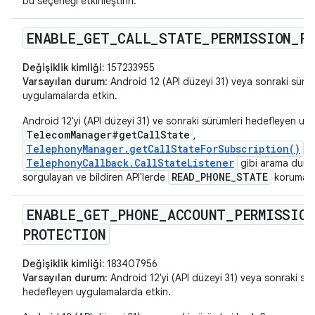
bu seçeneği etkinleştirin.
ENABLE
_
GET
_
CALL
_
STATE
_
PERMISSION
_
P
Değişiklik kimliği:
157233955
Varsayılan durum
: Android 12 (API düzeyi 31) veya sonraki sürü
uygulamalarda etkin.
Android 12'yi (API düzeyi 31) ve sonraki sürümleri hedefleyen uy
TelecomManager#getCallState
,
TelephonyManager.getCallStateForSubscription()
v
TelephonyCallback.CallStateListener
gibi arama dur
READ_PHONE_STATE
sorgulayan ve bildiren API'lerde
korumasını
ENABLE
_
GET
_
PHONE
_
ACCOUNT
_
PERMISSIO
PROTECTION
Değişiklik kimliği:
183407956
Varsayılan durum
: Android 12'yi (API düzeyi 31) veya sonraki sür
hedefleyen uygulamalarda etkin.