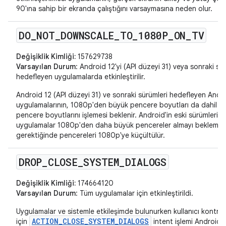
90'ına sahip bir ekranda çalıştığını varsaymasına neden olur.
DO
_
NOT
_
DOWNSCALE
_
TO
_
1080P
_
ON
_
TV
Değişiklik Kimliği:
157629738
Varsayılan Durum
: Android 12'yi (API düzeyi 31) veya sonraki sü
hedefleyen uygulamalarda etkinleştirilir.
Android 12 (API düzeyi 31) ve sonraki sürümleri hedefleyen Andr
uygulamalarının, 1080p'den büyük pencere boyutları da dahil o
pencere boyutlarını işlemesi beklenir. Android'in eski sürümlerin
uygulamalar 1080p'den daha büyük pencereler almayı beklemez
gerektiğinde pencereleri 1080p'ye küçültülür.
DROP
_
CLOSE
_
SYSTEM
_
DIALOGS
Değişiklik Kimliği:
174664120
Varsayılan Durum
: Tüm uygulamalar için etkinleştirildi.
Uygulamalar ve sistemle etkileşimde bulunurken kullanıcı kontrol
ACTION_CLOSE_SYSTEM_DIALOGS
için
intent işlemi Android 1