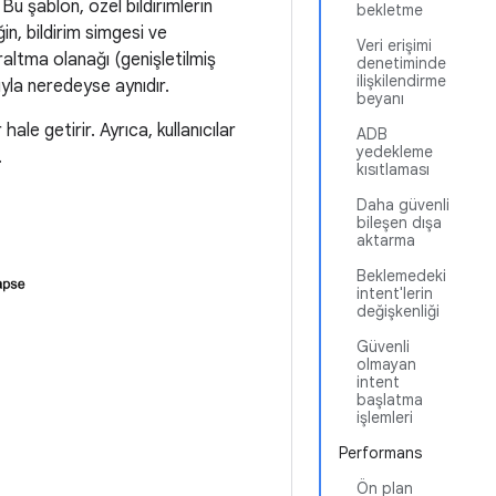
u şablon, özel bildirimlerin
bekletme
n, bildirim simgesi ve
Veri erişimi
raltma olanağı (genişletilmiş
denetiminde
ilişkilendirme
yla neredeyse aynıdır.
beyanı
ale getirir. Ayrıca, kullanıcılar
ADB
yedekleme
.
kısıtlaması
Daha güvenli
bileşen dışa
aktarma
Beklemedeki
intent'lerin
değişkenliği
Güvenli
olmayan
intent
başlatma
işlemleri
Performans
Ön plan