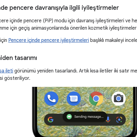
de pencere davranışıyla ilgili iyileştirmeler
cere içinde pencere (PiP) modu için davranış iyileştirmeleri ve
nme için geçiş animasyonlarında önerilen kozmetik iyileştirmeler
 için
Pencere içinde pencere iyileştirmeleri
başlıklı makaleyi incele
niden tasarımı
sa ileti
görünümü yeniden tasarlandı. Artık kısa iletiler iki satır me
 gösteriliyor.