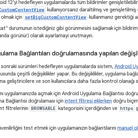
id 12'yi hedefleyen uygulamalarda tüm bildirimler genişletilebilir.
CustomContentView
kullanıyorsanız daraltılmış ve genişletilmiş
 olmak için
setBigCustomContentView
kullanmanız gerektiği a
kat" durumunun istediğiniz gibi görünmesini sağlamak için bildiri
anda görünür) olarak ayarlamayı unutmayın.
lama Bağlantıları doğrulamasında yapılan değişik
 sonraki sürümleri hedefleyen uygulamalarda sistem,
Android Uy
sunda çeşitli değişiklikler yapar. Bu değişiklikler, uygulama bağlan
ma geliştiricilere ve son kullanıcılara daha fazla kontrol olanağı 
ını uygulamanızda açmak için Android Uygulama Bağlantısı doğr
a Bağlantısı doğrulaması için
intent filtresi eklerken
doğru biçimi
nt filtrelerinin
BROWSABLE
kategorisini içerdiğinden ve
https
ş
venilirliğini test etmek için uygulamanızın bağlantılarını
manuel ol