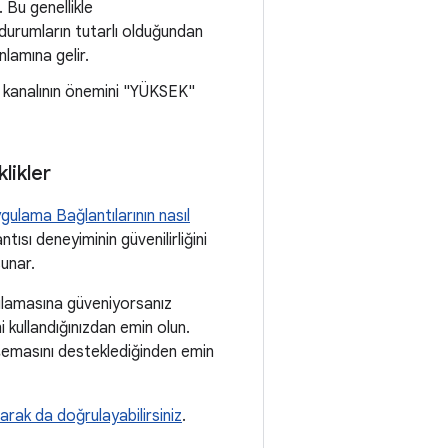
 Bu genellikle
 durumların tutarlı olduğundan
nlamına gelir.
m kanalının önemini "YÜKSEK"
likler
gulama Bağlantılarının nasıl
tısı deneyiminin güvenilirliğini
sunar.
ulamasına güveniyorsanız
 kullandığınızdan emin olun.
emasını desteklediğinden emin
arak da doğrulayabilirsiniz
.