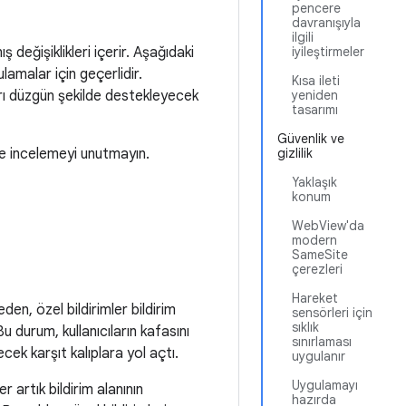
pencere
davranışıyla
ilgili
değişiklikleri içerir. Aşağıdaki
iyileştirmeler
lamalar için geçerlidir.
Kısa ileti
rı düzgün şekilde destekleyecek
yeniden
tasarımı
Güvenlik ve
de incelemeyi unutmayın.
gizlilik
Yaklaşık
konum
WebView'da
modern
SameSite
çerezleri
Hareket
en, özel bildirimler bildirim
sensörleri için
sıklık
Bu durum, kullanıcıların kafasını
sınırlaması
cek karşıt kalıplara yol açtı.
uygulanır
Uygulamayı
 artık bildirim alanının
hazırda