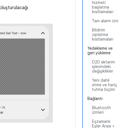
hizmeti
başlatma
 oluşturulacağı
kısıtlamaları
Tam alarm izni
Bildirim
zıplatma
kısıtlamaları
Yedekleme ve
geri yükleme
D2D aktarım
işlevindeki
değişiklikler
Yeni dahil
etme ve hariç
tutma biçimi
Bağlantı
Bluetooth
izinleri
Eşzamanlı
Eşler Arası +