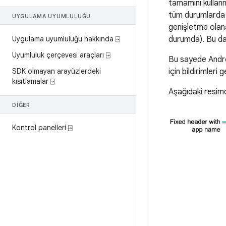
tamamını kullanm
tüm durumlarda d
UYGULAMA UYUMLULUĞU
genişletme olana
Uygulama uyumluluğu hakkında ⍈
durumda). Bu da
Uyumluluk çerçevesi araçları ⍈
Bu sayede Android
SDK olmayan arayüzlerdeki
için bildirimleri
kısıtlamalar ⍈
Aşağıdaki resimd
DIĞER
Kontrol panelleri ⍈