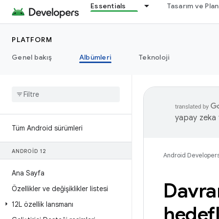
Essentials
Tasarım ve Pla
PLATFORM
Genel bakış
Albümleri
Teknoloji
yapay zeka t
Tüm Android sürümleri
ANDROID 12
Android Developer
Ana Sayfa
Davran
Özellikler ve değişiklikler listesi
12L özellik lansmanı
hedef