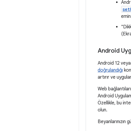
Andro
set
emin
"Dik
(Ekr
Android Uygu
Android 12 veya
doğrulandığı
konu
artırır ve uygula
Web bağlantılar
Android Uygulam
Özellikle, bu inte
olun.
Beyanlarınızın gü