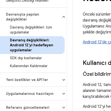
Geliştirici Desteği resimleri
Önceki sürümlerd
Davranışta yapılan
değişiklikler
davranış değişik
Uygulamanız And
Davranış değişiklikleri: tüm
şekilde değiştir
uygulamalar
Davranış değişiklikleri:
Android 12'de ça
Android 12'yi hedefleyen
uygulamalar
SDK dışı kısıtlamalar
Kullanıcı 
Kullanımdan Kaldırmalar
Özel bildiri
Yeni özellikler ve API'ler
Android 12, t
alanının tamamını
Uygulamalarınızı hazırlayın
karıştırabilecek
Android 12'yi he
Referans güncellemeleri