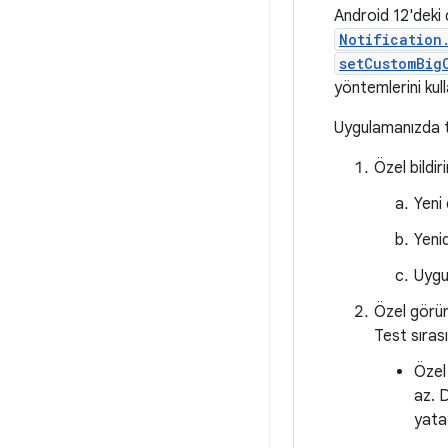
Android 12'deki d
Notification
setCustomBig
yöntemlerini kul
Uygulamanızda ta
Özel bildiri
Yeni
Yeni
Uygu
Özel görün
Test sıras
Özel
az. 
yata