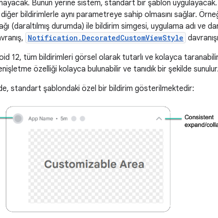
ayacak. Bunun yerine sistem, standart bir şablon uygulayacak. B
iğer bildirimlerle aynı parametreye sahip olmasını sağlar. Örneği
ğı (daraltılmış durumda) ile bildirim simgesi, uygulama adı ve da
vranış,
Notification.DecoratedCustomViewStyle
davranışı
 12, tüm bildirimleri görsel olarak tutarlı ve kolayca taranabilir h
 genişletme özelliği kolayca bulunabilir ve tanıdık bir şekilde sunulur
e, standart şablondaki özel bir bildirim gösterilmektedir: