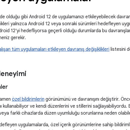
e olduğu gibi Android 12 de uygulamanızı etkileyebilecek davranış 
likleri yalnızca Android 12 veya sonraki sürümleri hedefleyen uygu
roid 12'yi hedefliyorsa geçerli olduğu durumlarda bu davranışla
meniz gerekir.
lışan tüm uygulamaları etkileyen davranış değişiklikleri
listesini 
deneyimi
mler
amamen
özel bildirimlerin
görünümünü ve davranışını değiştirir. Önced
 kullanabiliyor ve kendi düzenlerini ve stillerini sağlayabiliyordu. 
 veya farklı cihazlarda düzen uyumluluğu sorunlarına neden olabile
defleyen uygulamalarda, özel içerik görünümlerine sahip bildirimler