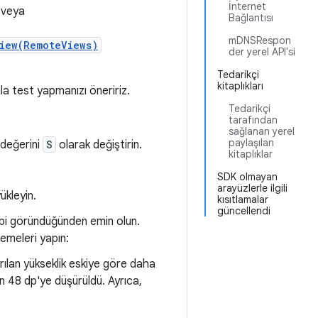
İnternet
n veya
Bağlantısı
mDNSRespon
iew(RemoteViews)
der yerel API'si
Tedarikçi
kitaplıkları
la test yapmanızı öneririz.
Tedarikçi
tarafından
sağlanan yerel
paylaşılan
değerini
S
olarak değiştirin.
kitaplıklar
SDK olmayan
arayüzlerle ilgili
ükleyin.
kısıtlamalar
güncellendi
ibi göründüğünden emin olun.
emeleri yapın:
yrılan yükseklik eskiye göre daha
n 48 dp'ye düşürüldü. Ayrıca,