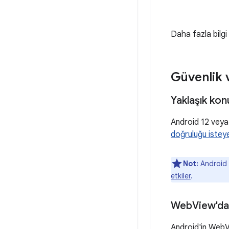
Daha fazla bilgi
Güvenlik v
Yaklaşık ko
Android 12 veya
doğruluğu isteye
Not:
Android 
etkiler
.
Web
View'd
Android'in WebV