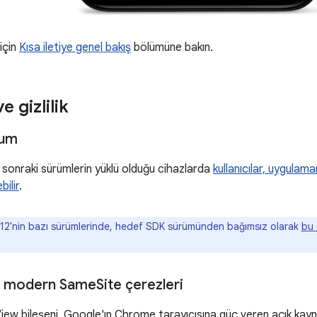
 için
Kısa iletiye genel bakış
bölümüne bakın.
e gizlilik
num
 sonraki sürümlerin yüklü olduğu cihazlarda
kullanıcılar, uygulama
bilir
.
12'nin bazı sürümlerinde, hedef SDK sürümünden bağımsız olarak
bu 
a modern Same
Site çerezleri
iew bileşeni, Google'ın Chrome tarayıcısına güç veren açık kayn