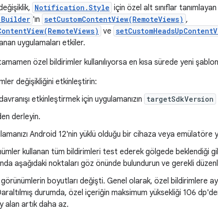
eğişiklik,
Notification.Style
için özel alt sınıflar tanımlaya
.Builder
'ın
setCustomContentView(RemoteViews)
,
ContentView(RemoteViews)
ve
setCustomHeadsUpContentV
lanan uygulamaları etkiler.
mamen özel bildirimler kullanılıyorsa en kısa sürede yeni şablon
mler değişikliğini etkinleştirin:
 davranışı etkinleştirmek için uygulamanızın
targetSdkVersion
den derleyin.
lamanızı Android 12'nin yüklü olduğu bir cihaza veya emülatöre y
ümler kullanan tüm bildirimleri test ederek gölgede beklendiği g
ında aşağıdaki noktaları göz önünde bulundurun ve gerekli düzenl
 görünümlerin boyutları değişti. Genel olarak, özel bildirimlere a
Daraltılmış durumda, özel içeriğin maksimum yüksekliği 106 dp'de
y alan artık daha az.