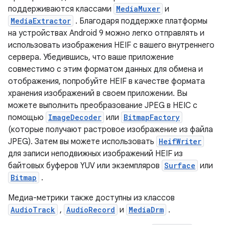
поддерживаются классами
MediaMuxer
и
MediaExtractor
. Благодаря поддержке платформы
на устройствах Android 9 можно легко отправлять и
использовать изображения HEIF с вашего внутреннего
сервера. Убедившись, что ваше приложение
совместимо с этим форматом данных для обмена и
отображения, попробуйте HEIF в качестве формата
хранения изображений в своем приложении. Вы
можете выполнить преобразование JPEG в HEIC с
помощью
ImageDecoder
или
BitmapFactory
(которые получают растровое изображение из файла
JPEG). Затем вы можете использовать
HeifWriter
для записи неподвижных изображений HEIF из
байтовых буферов YUV или экземпляров
Surface
или
Bitmap
.
Медиа-метрики также доступны из классов
AudioTrack
,
AudioRecord
и
MediaDrm
.