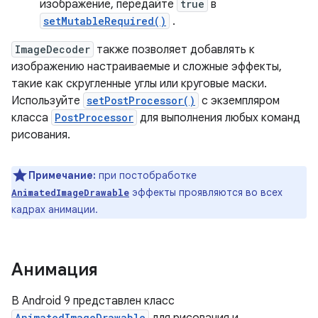
изображение, передайте
true
в
setMutableRequired()
.
ImageDecoder
также позволяет добавлять к
изображению настраиваемые и сложные эффекты,
такие как скругленные углы или круговые маски.
Используйте
setPostProcessor()
с экземпляром
класса
PostProcessor
для выполнения любых команд
рисования.
Примечание:
при постобработке
эффекты проявляются во всех
AnimatedImageDrawable
кадрах анимации.
Анимация
В Android 9 представлен класс
AnimatedImageDrawable