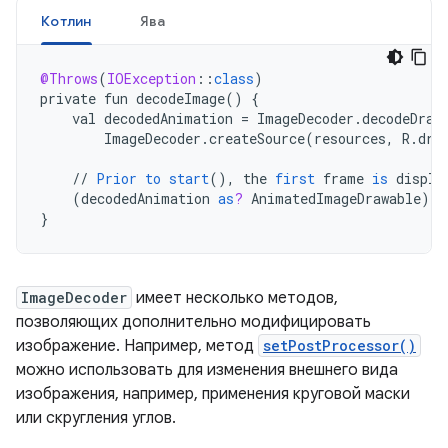
Котлин
Ява
@Throws
(
IOException
:
:
class
)
private
fun
decodeImage
()
{
val
decodedAnimation
=
ImageDecoder
.
decodeDraw
ImageDecoder
.
createSource
(
resources
,
R
.
dra
//
Prior
to
start
(),
the
first
frame
is
displa
(
decodedAnimation
as
?
AnimatedImageDrawable
)
?
.
}
ImageDecoder
имеет несколько методов,
позволяющих дополнительно модифицировать
изображение. Например, метод
setPostProcessor()
можно использовать для изменения внешнего вида
изображения, например, применения круговой маски
или скругления углов.