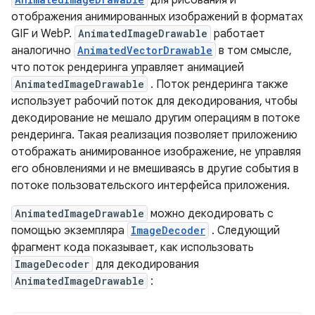
для рисования и
отображения анимированных изображений в форматах
GIF и WebP.
AnimatedImageDrawable
работает
аналогично
AnimatedVectorDrawable
в том смысле,
что поток рендеринга управляет анимацией
AnimatedImageDrawable
. Поток рендеринга также
использует рабочий поток для декодирования, чтобы
декодирование не мешало другим операциям в потоке
рендеринга. Такая реализация позволяет приложению
отображать анимированное изображение, не управляя
его обновлениями и не вмешиваясь в другие события в
потоке пользовательского интерфейса приложения.
AnimatedImageDrawable
можно декодировать с
помощью экземпляра
ImageDecoder
. Следующий
фрагмент кода показывает, как использовать
ImageDecoder
для декодирования
AnimatedImageDrawable
: