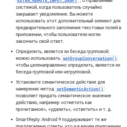
EXTRA_REMOTE_INPUT_DRAFT
, отправляемый
системой, когда пользователь случайно
закрывает уведомление. Вы можете
использовать этот дополнительный элемент для
предварительного заполнения текстовых полей в
приложении, чтобы пользователи могли
закончить свой ответ.
Определить, является ли беседа групповой:
можно использовать
setGroupConversation()
чтобы целенаправленно определить, является ли
беседа групповой или негрупповой.
Установите семантическое действие для
намерения: метод
setSemanticAction()
позволяет придать семантическое значение
действию, например «отметить как
прочитанное», «удалить», «ответить» и т. д.
SmartReply: Android 9 поддерживает те же
предлагаемые ответы, что и в вашем приложении