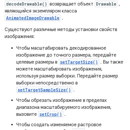
decodeDrawable()
возвращает объект
Drawable
,
являющийся экземпляром класса
AnimatedImageDrawable
.
Существуют различные методы установки свойств
изображения:
Чтобы масштабировать декодированное
изображение до точного размера, передайте
целевые размеры в
setTargetSize()
. Вы также
можете масштабировать изображения,
используя размер выборки. Передайте размер
выборки непосредственно в
setTargetSampleSize()
.
Чтобы обрезать изображение в пределах
диапазона масштабируемого изображения,
вызовите
setCrop()
.
Чтобы создать изменяемое растровое