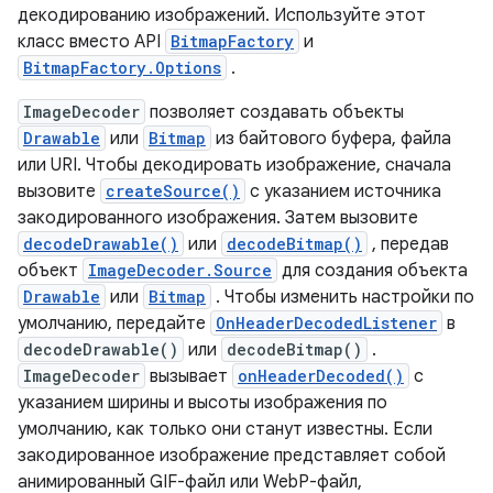
декодированию изображений. Используйте этот
класс вместо API
BitmapFactory
и
BitmapFactory.Options
.
ImageDecoder
позволяет создавать объекты
Drawable
или
Bitmap
из байтового буфера, файла
или URI. Чтобы декодировать изображение, сначала
вызовите
createSource()
с указанием источника
закодированного изображения. Затем вызовите
decodeDrawable()
или
decodeBitmap()
, передав
объект
ImageDecoder.Source
для создания объекта
Drawable
или
Bitmap
. Чтобы изменить настройки по
умолчанию, передайте
OnHeaderDecodedListener
в
decodeDrawable()
или
decodeBitmap()
.
ImageDecoder
вызывает
onHeaderDecoded()
с
указанием ширины и высоты изображения по
умолчанию, как только они станут известны. Если
закодированное изображение представляет собой
анимированный GIF-файл или WebP-файл,