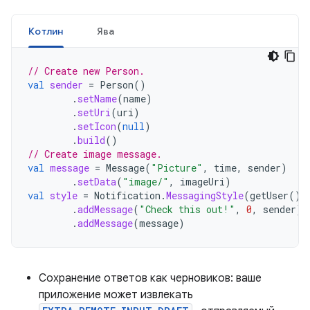
Котлин
Ява
// Create new Person.
val
sender
=
Person
()
.
setName
(
name
)
.
setUri
(
uri
)
.
setIcon
(
null
)
.
build
()
// Create image message.
val
message
=
Message
(
"Picture"
,
time
,
sender
)
.
setData
(
"image/"
,
imageUri
)
val
style
=
Notification
.
MessagingStyle
(
getUser
())
.
addMessage
(
"Check this out!"
,
0
,
sender
)
.
addMessage
(
message
)
Сохранение ответов как черновиков: ваше
приложение может извлекать