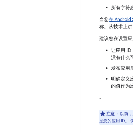
所有字符必须
当您
在 Androi
称。从技术上讲
建议您在设置应用
让应用 
没有什么
发布应用后
明确定义应
的值作为应
。
注意
：以前，应
是您的应用 ID。