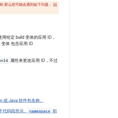
否则 那么您可能会遇到如下问题：
问
给定 build 变体的应用 ID，
ld 变体 包含应用 ID
onId
属性来更改应用 ID，不过
lin 或 Java 软件包名称。
下代码段所示。
namespace
初