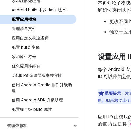
添加注解处理器
本页介绍了模
解如何执行以下
Android build 中的 Java 版本
配置应用模块
更改不同 b
管理清单文件
独立于应用
应用自定义构建逻辑
配置 build 变体
设置应用 I
添加原生符号
优化应用性能 ⍈
每个 Android
D8 和 R8 编译器版本兼容性
ID 可以作为您的
使用 Android Gradle 插件升级助
理
重要提示
：发
使用 Android SDK 升级助理
用。如果您要上传新
配置项目级 build 属性
应用 ID 由模块
的值 方法是将
管理依赖项