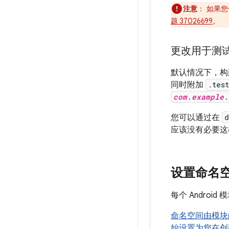
注意
：
如果您
题 37026699
。
更改用于测试
默认情况下，构
同时附加
.test
com.example.
您可以通过在
d
应该没有必要这
设置命名
每个 Andro
命名空间由模
始设置为您在创