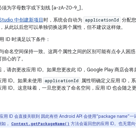
为字母数字或下划线 [a-zA-Z0-9_]。
d Studio 中创建新项目
时，系统会自动为
applicationId
分配您
，从此以后您可以单独切换这两个属性，但不建议这样做。
 ID 时满足以下条件：
ID 与命名空间保持一致。这两个属性之间的区别可能有点令人困
可担心的了。
，请勿更改应用 ID。如果您更改此 ID，Google Play 商
用 ID。如果未使用
applicationId
属性明确定义应用 ID，
用 ID。这意味着，一旦您更改了命名空间，应用 ID 也会随
用 ID 会直接关联到 因此有些 Android API 会使用“package na
 例如，
方法会返回您的应用 ID。也无需
Context.getPackageName()