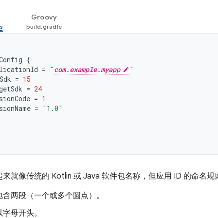
Groovy
Config
{
licationId
=
"
com.example.myapp
"
Sdk
=
15
getSdk
=
24
sionCode
=
1
sionName
=
"1.0"
起来就像传统的 Kotlin 或 Java 软件包名称，但应用 ID 的
包含两段（一个或多个圆点）。
以字母开头。