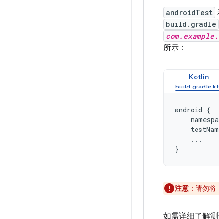
androidTest
build.gradle
com.example.
所示：
Kotlin
android
{
namespa
testNam
...
}
注意
：请勿将
如需详细了解测