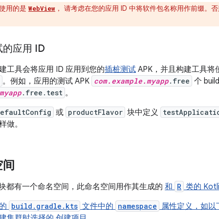
使用的是
， 请考虑在您的应用 ID 中将软件包名称用作前缀。
WebView
的应用 ID
建工具会将应用 ID 应用到您的
插桩测试
APK，并且构建工具将使用
。例如，应用的测试 APK
com.example.myapp
.free
个 bui
myapp
.free.test
。
efaultConfig
或
productFlavor
块中定义
testApplicati
样做。
空间
id 模块都有一个命名空间，此命名空间用作其生成的
和
R
类的 Kot
块的
build.gradle.kts
文件中的
namespace
属性定义，如以
建集群时选择的
创建项目
。