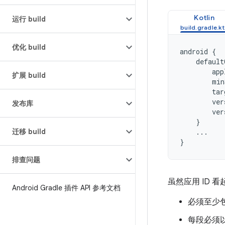
Kotlin
运行 build
优化 build
android
{
default
app
扩展 build
min
tar
ver
发布库
ver
}
迁移 build
...
}
排查问题
虽然应用 ID 看
Android Gradle 插件 API 参考文档
必须至少
每段必须