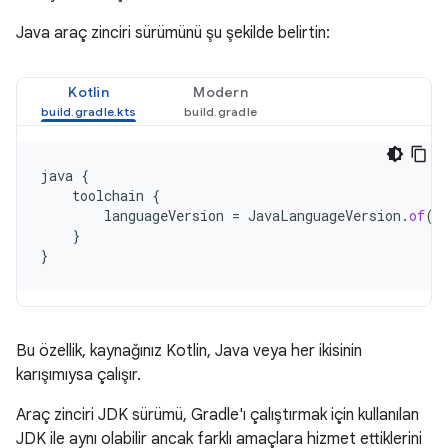
Java araç zinciri sürümünü şu şekilde belirtin:
Kotlin
Modern
java
{
toolchain
{
languageVersion
=
JavaLanguageVersion
.
of
(
1
}
}
Bu özellik, kaynağınız Kotlin, Java veya her ikisinin
karışımıysa çalışır.
Araç zinciri JDK sürümü, Gradle'ı çalıştırmak için kullanılan
JDK ile aynı olabilir ancak farklı amaçlara hizmet ettiklerini