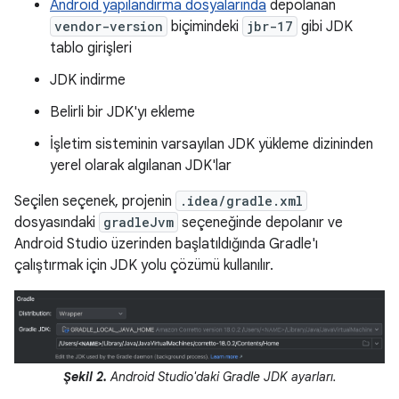
Android yapılandırma dosyalarında
depolanan
vendor-version
biçimindeki
jbr-17
gibi JDK
tablo girişleri
JDK indirme
Belirli bir JDK'yı ekleme
İşletim sisteminin varsayılan JDK yükleme dizininden
yerel olarak algılanan JDK'lar
Seçilen seçenek, projenin
.idea/gradle.xml
dosyasındaki
gradleJvm
seçeneğinde depolanır ve
Android Studio üzerinden başlatıldığında Gradle'ı
çalıştırmak için JDK yolu çözümü kullanılır.
Şekil 2.
Android Studio'daki Gradle JDK ayarları.