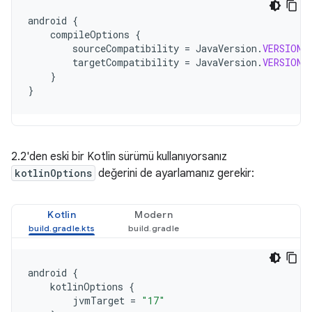
android
{
compileOptions
{
sourceCompatibility
=
JavaVersion
.
VERSION_
targetCompatibility
=
JavaVersion
.
VERSION_
}
}
2.2'den eski bir Kotlin sürümü kullanıyorsanız
kotlinOptions
değerini de ayarlamanız gerekir:
Kotlin
Modern
android
{
kotlinOptions
{
jvmTarget
=
"17"