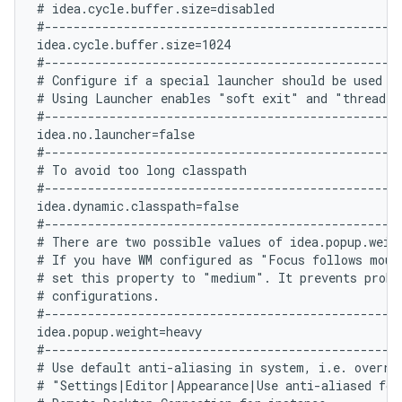
# idea.cycle.buffer.size=disabled

#--------------------------------------------------
idea.cycle.buffer.size=1024

#--------------------------------------------------
# Configure if a special launcher should be used wh
# Using Launcher enables "soft exit" and "thread d
#--------------------------------------------------
idea.no.launcher=false

#--------------------------------------------------
# To avoid too long classpath

#--------------------------------------------------
idea.dynamic.classpath=false

#--------------------------------------------------
# There are two possible values of idea.popup.weig
# If you have WM configured as "Focus follows mouse
# set this property to "medium". It prevents probl
# configurations.

#--------------------------------------------------
idea.popup.weight=heavy

#--------------------------------------------------
# Use default anti-aliasing in system, i.e. overrid
# "Settings|Editor|Appearance|Use anti-aliased font