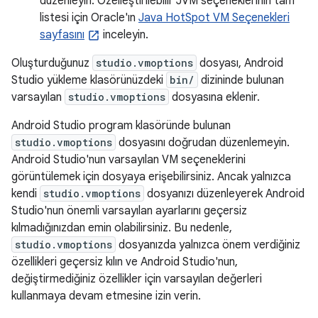
düzenleyin. Özelleştirilebilir JVM seçeneklerinin tam
listesi için Oracle'ın
Java HotSpot VM Seçenekleri
sayfasını
inceleyin.
Oluşturduğunuz
studio.vmoptions
dosyası, Android
Studio yükleme klasörünüzdeki
bin/
dizininde bulunan
varsayılan
studio.vmoptions
dosyasına eklenir.
Android Studio program klasöründe bulunan
studio.vmoptions
dosyasını doğrudan düzenlemeyin.
Android Studio'nun varsayılan VM seçeneklerini
görüntülemek için dosyaya erişebilirsiniz. Ancak yalnızca
kendi
studio.vmoptions
dosyanızı düzenleyerek Android
Studio'nun önemli varsayılan ayarlarını geçersiz
kılmadığınızdan emin olabilirsiniz. Bu nedenle,
studio.vmoptions
dosyanızda yalnızca önem verdiğiniz
özellikleri geçersiz kılın ve Android Studio'nun,
değiştirmediğiniz özellikler için varsayılan değerleri
kullanmaya devam etmesine izin verin.