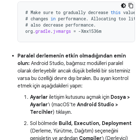
#
Make
sure
to
gradually
decrease
this
value
#
changes
in
performance
.
Allocating
too
litt
#
also
decrease
performance
.
org
.
gradle
.
jvmargs
=
-
Xmx1536m
Paralel derlemenin etkin olmadığından emin
olun:
Android Studio, bağımsız modülleri paralel
olarak derleyebilir ancak düşük bellekli bir sisteminiz
varsa bu özelliği devre dışı bırakın. Bu ayarı kontrol
etmek için aşağıdakileri yapın:
Ayarlar
iletişim kutusunu açmak için
Dosya >
Ayarlar
'ı (macOS'te
Android Studio >
Tercihler
) tıklayın.
Sol bölmede
Build, Execution, Deployment
(Derleme, Yürütme, Dağıtım) seçeneğini
genişletin ve ardından
Compiler
'ı (Derleyici)