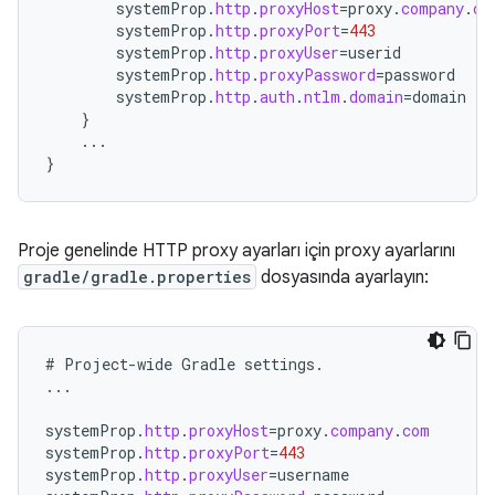
systemProp
.
http
.
proxyHost
=
proxy
.
company
.
co
systemProp
.
http
.
proxyPort
=
443
systemProp
.
http
.
proxyUser
=
userid
systemProp
.
http
.
proxyPassword
=
password
systemProp
.
http
.
auth
.
ntlm
.
domain
=
domain
}
...
}
Proje genelinde HTTP proxy ayarları için proxy ayarlarını
gradle/gradle.properties
dosyasında ayarlayın:
#
Project
-
wide
Gradle
settings
.
...
systemProp
.
http
.
proxyHost
=
proxy
.
company
.
com
systemProp
.
http
.
proxyPort
=
443
systemProp
.
http
.
proxyUser
=
username