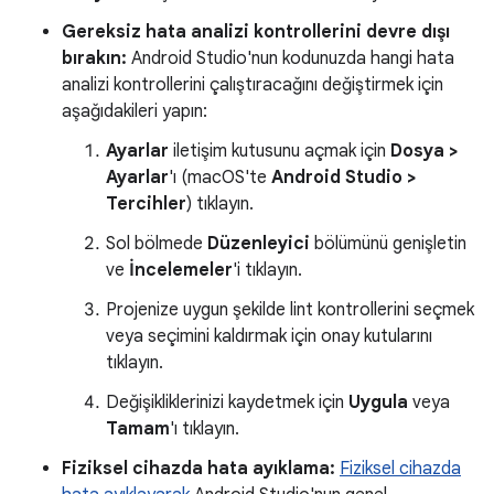
Gereksiz hata analizi kontrollerini devre dışı
bırakın:
Android Studio'nun kodunuzda hangi hata
analizi kontrollerini çalıştıracağını değiştirmek için
aşağıdakileri yapın:
Ayarlar
iletişim kutusunu açmak için
Dosya >
Ayarlar
'ı (macOS'te
Android Studio >
Tercihler
) tıklayın.
Sol bölmede
Düzenleyici
bölümünü genişletin
ve
İncelemeler
'i tıklayın.
Projenize uygun şekilde lint kontrollerini seçmek
veya seçimini kaldırmak için onay kutularını
tıklayın.
Değişikliklerinizi kaydetmek için
Uygula
veya
Tamam
'ı tıklayın.
Fiziksel cihazda hata ayıklama:
Fiziksel cihazda