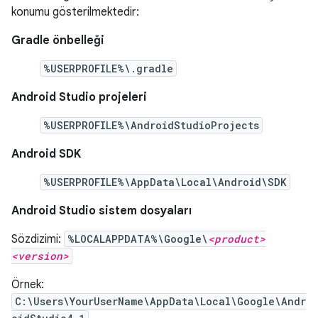
konumu gösterilmektedir:
Gradle önbelleği
%USERPROFILE%\.gradle
Android Studio projeleri
%USERPROFILE%\AndroidStudioProjects
Android SDK
%USERPROFILE%\AppData\Local\Android\SDK
Android Studio sistem dosyaları
Sözdizimi:
%LOCALAPPDATA%\Google\
<product>
<version>
Örnek:
C:\Users\YourUserName\AppData\Local\Google\Andr