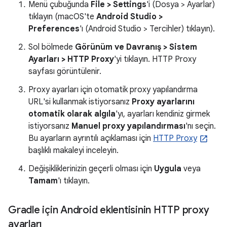
Menü çubuğunda
File > Settings
'i (Dosya > Ayarlar)
tıklayın (macOS'te
Android Studio >
Preferences
'ı (Android Studio > Tercihler) tıklayın).
Sol bölmede
Görünüm ve Davranış > Sistem
Ayarları > HTTP Proxy
'yi tıklayın. HTTP Proxy
sayfası görüntülenir.
Proxy ayarları için otomatik proxy yapılandırma
URL'si kullanmak istiyorsanız
Proxy ayarlarını
otomatik olarak algıla
'yı, ayarları kendiniz girmek
istiyorsanız
Manuel proxy yapılandırması
'nı seçin.
Bu ayarların ayrıntılı açıklaması için
HTTP Proxy
başlıklı makaleyi inceleyin.
Değişikliklerinizin geçerli olması için
Uygula
veya
Tamam
'ı tıklayın.
Gradle için Android eklentisinin HTTP proxy
ayarları