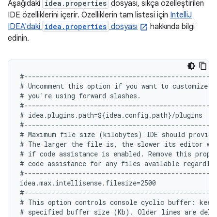
Aşağıdaki
idea.properties
dosyası, sıkça özelleştirilen
IDE özelliklerini içerir. Özelliklerin tam listesi için
IntelliJ
IDEA'daki
idea.properties
dosyası
hakkında bilgi
edinin.
#--------------------------------------------------
# Uncomment this option if you want to customize pa
# you're using forward slashes.

#--------------------------------------------------
# idea.plugins.path=${idea.config.path}/plugins

#--------------------------------------------------
# Maximum file size (kilobytes) IDE should provide 
# The larger the file is, the slower its editor wo
# if code assistance is enabled. Remove this proper
# code assistance for any files available regardles
#--------------------------------------------------
idea.max.intellisense.filesize=2500

#--------------------------------------------------
# This option controls console cyclic buffer: keeps
# specified buffer size (Kb). Older lines are delet