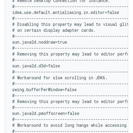
# Remote Desktop Connection for instance.

#--------------------------------------------------
idea.use.default.antialiasing.in.editor=false

#--------------------------------------------------
# Disabling this property may lead to visual glitch
# on certain display adapter cards.

#--------------------------------------------------
sun.java2d.noddraw=true

#--------------------------------------------------
# Removing this property may lead to editor perform
#--------------------------------------------------
sun.java2d.d3d=false

#--------------------------------------------------
# Workaround for slow scrolling in JDK6.

#--------------------------------------------------
swing.bufferPerWindow=false

#--------------------------------------------------
# Removing this property may lead to editor perform
#--------------------------------------------------
sun.java2d.pmoffscreen=false

#--------------------------------------------------
# Workaround to avoid long hangs while accessing cl
#--------------------------------------------------