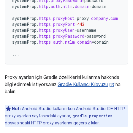
systemProp
.
http
.
proxyPassword
=
password
systemProp
.
http
.
auth
.
ntlm
.
domain
=
domain
systemProp
.
https
.
proxyHost
=
proxy
.
company
.
com
systemProp
.
https
.
proxyPort
=
443
systemProp
.
https
.
proxyUser
=
username
systemProp
.
https
.
proxyPassword
=
password
systemProp
.
https
.
auth
.
ntlm
.
domain
=
domain
...
Proxy ayarları için Gradle özelliklerini kullanma hakkında
bilgi edinmek istiyorsanız
Gradle Kullanıcı Kılavuzu
'na
bakın.
Not:
Android Studio kullanılırken Android Studio IDE HTTP
proxy ayarları sayfasındaki ayarlar,
gradle.properties
dosyasındaki HTTP proxy ayarlarını geçersiz kılar.