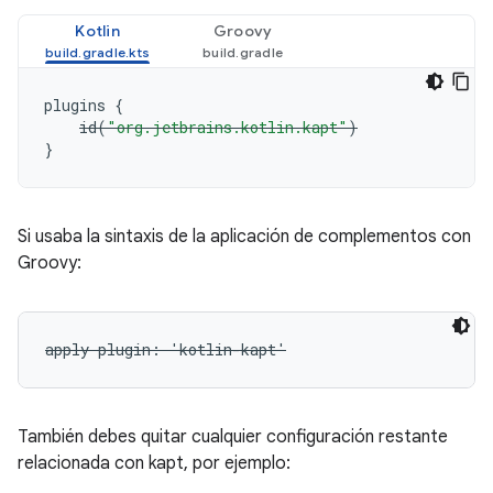
Kotlin
Groovy
plugins
{
id
(
"org.jetbrains.kotlin.kapt"
)
}
Si usaba la sintaxis de la aplicación de complementos con
Groovy:
apply plugin: 'kotlin-kapt'
También debes quitar cualquier configuración restante
relacionada con kapt, por ejemplo: