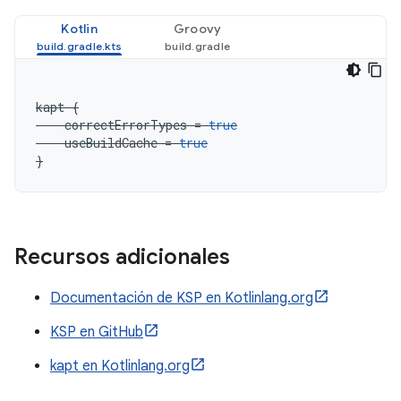
Kotlin
Groovy
kapt
{
correctErrorTypes
=
true
useBuildCache
=
true
}
Recursos adicionales
Documentación de KSP en Kotlinlang.org
KSP en GitHub
kapt en Kotlinlang.org