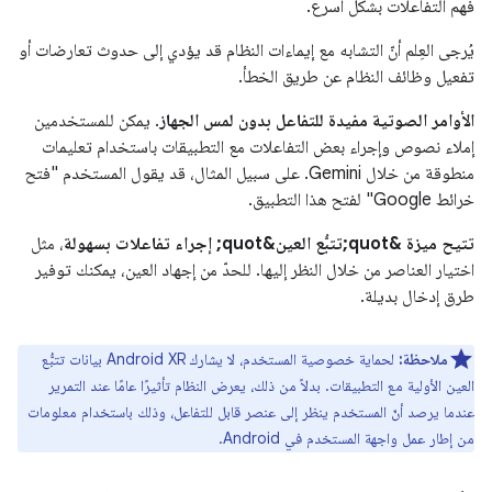
فهم التفاعلات بشكل أسرع.
يُرجى العِلم أنّ التشابه مع إيماءات النظام قد يؤدي إلى حدوث تعارضات أو
تفعيل وظائف النظام عن طريق الخطأ.
الأوامر الصوتية مفيدة للتفاعل بدون لمس الجهاز
. يمكن للمستخدمين
إملاء نصوص وإجراء بعض التفاعلات مع التطبيقات باستخدام تعليمات
منطوقة من خلال Gemini. على سبيل المثال، قد يقول المستخدم "فتح
خرائط Google" لفتح هذا التطبيق.
تتيح ميزة &quot;تتبُّع العين&quot; إجراء تفاعلات بسهولة
، مثل
اختيار العناصر من خلال النظر إليها. للحدّ من إجهاد العين، يمكنك توفير
طرق إدخال بديلة.
ملاحظة:
لحماية خصوصية المستخدم، لا يشارك Android XR بيانات تتبُّع
العين الأولية مع التطبيقات. بدلاً من ذلك، يعرض النظام تأثيرًا عامًا عند التمرير
عندما يرصد أنّ المستخدم ينظر إلى عنصر قابل للتفاعل، وذلك باستخدام معلومات
من إطار عمل واجهة المستخدم في Android.