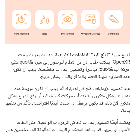
تتيح ميزة "تتبُّع اليد" التفاعلات الطبيعية
. عند تطوير تطبيقات
OpenXR، يمكنك طلب إذن من النظام للوصول إلى ميزة &quot;تتبُّع
حركة اليد&quot; مباشرةً وتضمين إيماءات مخصّصة. يجب أن تكون
هذه التمارين سهلة التعلم والتذكّر والأداء بشكل مريح.
عند تصميم الإيماءات، ضَع في اعتبارك أنّه يجب أن تكون مريحة عند
تنفيذها بشكل متكرر، وألا تتطلّب حركات كبيرة باليد أو رفع الذراع بشكل
متكرر، لأنّ ذلك قد يكون مرهقًا. إذا أضفت أيديًا افتراضية، تأكَّد من تتبُّعها
بدقة.
يمكنك أيضًا تصميم إيماءات تحاكي الإجراءات الواقعية، مثل التقاط
الأشياء أو رميها. قد يساعد استخدام الإيماءات المألوفة المستخدمين على