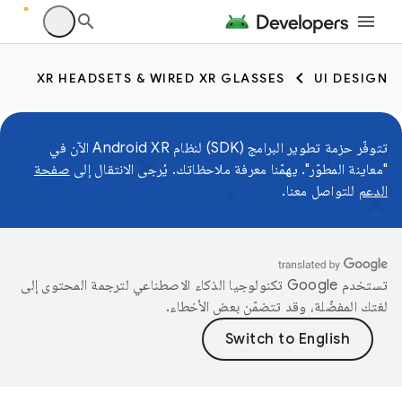
XR HEADSETS & WIRED XR GLASSES
UI DESIGN
تتوفّر حزمة تطوير البرامج (SDK) لنظام Android XR الآن في
"معاينة المطوّر". يهمّنا معرفة ملاحظاتك. يُرجى الانتقال إلى
صفحة
الدعم
للتواصل معنا.
تستخدم Google تكنولوجيا الذكاء الاصطناعي لترجمة المحتوى إلى
لغتك المفضّلة، وقد تتضمّن بعض الأخطاء.