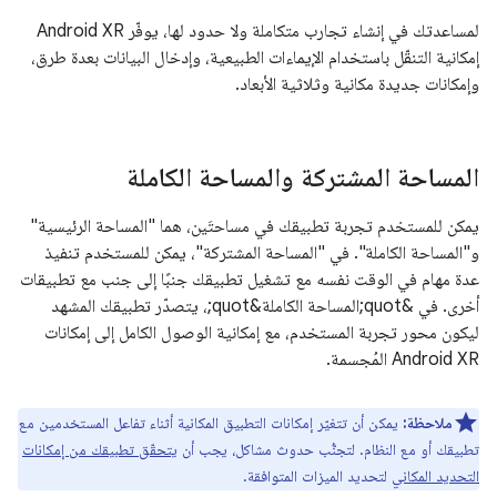
لمساعدتك في إنشاء تجارب متكاملة ولا حدود لها، يوفّر Android XR
إمكانية التنقّل باستخدام الإيماءات الطبيعية، وإدخال البيانات بعدة طرق،
وإمكانات جديدة مكانية وثلاثية الأبعاد.
المساحة المشتركة والمساحة الكاملة
يمكن للمستخدم تجربة تطبيقك في مساحتَين، هما "المساحة الرئيسية"
و"المساحة الكاملة". في "المساحة المشتركة"، يمكن للمستخدم تنفيذ
عدة مهام في الوقت نفسه مع تشغيل تطبيقك جنبًا إلى جنب مع تطبيقات
أخرى. في &quot;المساحة الكاملة&quot;، يتصدّر تطبيقك المشهد
ليكون محور تجربة المستخدم، مع إمكانية الوصول الكامل إلى إمكانات
Android XR المُجسمة.
ملاحظة:
يمكن أن تتغيّر إمكانات التطبيق المكانية أثناء تفاعل المستخدمين مع
تطبيقك أو مع النظام. لتجنُّب حدوث مشاكل، يجب أن
يتحقّق تطبيقك من إمكانات
التحديد المكاني
لتحديد الميزات المتوافقة.