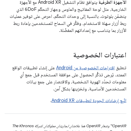
الأجهزة الطرفية
يتوافق نظام التشغيل Android XR مع الأجهزة
الخارجية، مثل لوحة المفاتيح والماوس وجهاز التحكّم 6DoF الذي
يتضمّن بلوتوث. بالنسبة إلى وحدات التحكّم، احرص على توفير عمليات
ربط أزرار سهلة الاستخدام، وفكِّر في السماح للمستخدمين بإعادة ربط
الأزرار بما يتناسب مع إعداداتهم المفضّلة.
اعتبارات الخصوصية
تنطبق
اقتراحات الخصوصية من Android
على إنشاء تطبيقات الواقع
الممتد. يُرجى تذكُّر الحصول على موافقة المستخدم قبل جمع أي
معلومات تحدّد الهوية الشخصية، والاقتصار على جمع بيانات
المستخدمين الأساسية، وتخزينها بشكل آمن.
اتّبِع إرشادات الجودة لتطبيقات Android XR
.
‫OpenXR™ وشعار OpenXR هما علامتان تجاريتان مملوكتان لشركة The Khronos