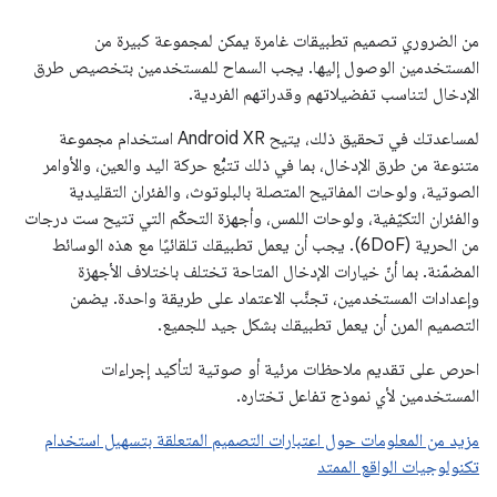
من الضروري تصميم تطبيقات غامرة يمكن لمجموعة كبيرة من
المستخدمين الوصول إليها. يجب السماح للمستخدمين بتخصيص طرق
الإدخال لتناسب تفضيلاتهم وقدراتهم الفردية.
لمساعدتك في تحقيق ذلك، يتيح Android XR استخدام مجموعة
متنوعة من طرق الإدخال، بما في ذلك تتبُّع حركة اليد والعين، والأوامر
الصوتية، ولوحات المفاتيح المتصلة بالبلوتوث، والفئران التقليدية
والفئران التكيّفية، ولوحات اللمس، وأجهزة التحكّم التي تتيح ست درجات
من الحرية (6DoF). يجب أن يعمل تطبيقك تلقائيًا مع هذه الوسائط
المضمّنة. بما أنّ خيارات الإدخال المتاحة تختلف باختلاف الأجهزة
وإعدادات المستخدمين، تجنَّب الاعتماد على طريقة واحدة. يضمن
التصميم المرن أن يعمل تطبيقك بشكل جيد للجميع.
احرص على تقديم ملاحظات مرئية أو صوتية لتأكيد إجراءات
المستخدمين لأي نموذج تفاعل تختاره.
مزيد من المعلومات حول اعتبارات التصميم المتعلقة بتسهيل استخدام
تكنولوجيات الواقع الممتد