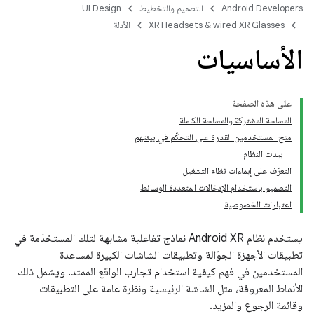
Android Developers
التصميم والتخطيط
UI Design
XR Headsets & wired XR Glasses
الأدلة
الأساسيات
على هذه الصفحة
المساحة المشتركة والمساحة الكاملة
منح المستخدمين القدرة على التحكّم في بيئتهم
بيئات النظام
التعرّف على إيماءات نظام التشغيل
التصميم باستخدام الإدخالات المتعددة الوسائط
اعتبارات الخصوصية
يستخدم نظام Android XR نماذج تفاعلية مشابهة لتلك المستخدَمة في
تطبيقات الأجهزة الجوّالة وتطبيقات الشاشات الكبيرة لمساعدة
المستخدمين في فهم كيفية استخدام تجارب الواقع الممتد. ويشمل ذلك
الأنماط المعروفة، مثل الشاشة الرئيسية ونظرة عامة على التطبيقات
وقائمة الرجوع والمزيد.