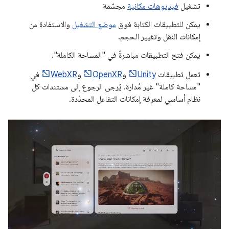
تشغيل
فيديوهات مكانية
مجسّمة
يمكن للتطبيقات الكتابة فوق
موضع التشغيل
والاستفادة من
إمكانات النقل وتغيير الحجم.
يمكن فتح التطبيقات مباشرةً في "المساحة الكاملة".
تعمل تطبيقات
Unity
و
OpenXR
و
WebXR
في
"مساحة كاملة" غير مُدارة. يُرجى الرجوع إلى مستندات كل
نظام أساسي لمعرفة إمكانات التفاعل المحدّدة.