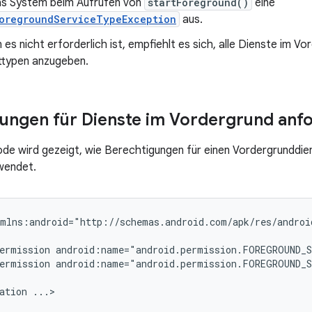
das System beim Aufrufen von
startForeground()
eine
ForegroundServiceTypeException
aus.
es nicht erforderlich ist, empfiehlt es sich, alle Dienste im Vo
sttypen anzugeben.
ungen für Dienste im Vordergrund anf
de wird gezeigt, wie Berechtigungen für einen Vordergrunddie
wendet.
xmlns:android="http://schemas.android.com/apk/res/androi
ermission
ermission
android:name="android.permission.FOREGROUND_S
ation