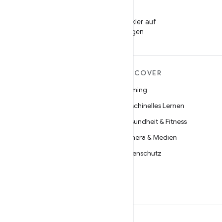
WeChat
Android-Entwickler auf
WeChat folgen
MEHR ZU ANDROID
DISCOVER
Android
Gaming
Android für Unternehmen
Maschinelles Lernen
Datensicherheit
Gesundheit & Fitness
Open Source
Kamera & Medien
Neuigkeiten
Datenschutz
Blog
5G
Podcasts