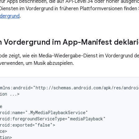
ür Apps beschrieben, die auf API‑Level 34 oder höher ausgeric
iensten im Vordergrund in früheren Plattformversionen finden 
rdergrund
.
m Vordergrund im App-Manifest deklar
de zeigt, wie ein Media-Wiedergabe-Dienst im Vordergrund dekl
verwenden, um Musik abzuspielen.
xmlns:android="http://schemas.android.com/apk/res/androi
ion
...>

tion>
