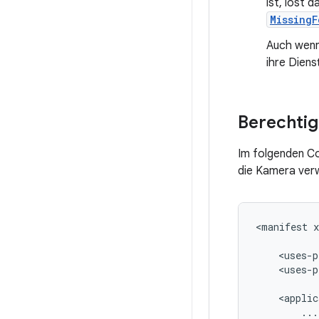
ist, löst 
Missing
Auch wenn 
ihre Dien
Berechtig
Im folgenden Co
die Kamera ver
<manifest
<uses-p
<uses-p
<applic