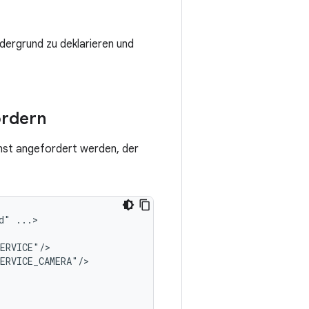
rdergrund zu deklarieren und
ordern
nst angefordert werden, der
d"
...>

ERVICE_CAMERA"/>
