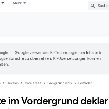
Mehr
Google verwendet KI-Technologie, um Inhalte in
ugte Sprache zu übersetzen. KI-Übersetzungen können
lten.
s
Develop
Core areas
Background work
Leitfäden
te im Vordergrund deklar