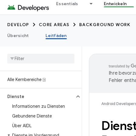
Essentials
Entwickeln
DEVELOP
CORE AREAS
BACKGROUND WORK
Übersicht
Leitfäden
Ihre bevorz
Alle Kernbereiche ⍈
Fehler entha
Dienste
Android Developer
Informationen zu Diensten
Gebundene Dienste
Diens
Über AIDL
Dienste im Vordergrund