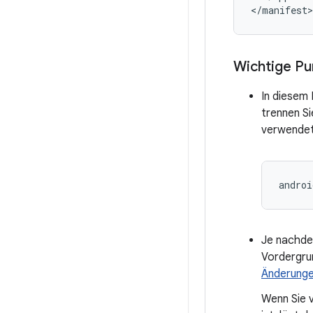
Wichtige P
In diesem 
trennen S
verwendet,
Je nachde
Vordergru
Änderunge
Wenn Sie v