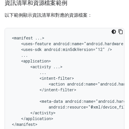
資訊清單和資源檔案範例
以下範例顯示資訊清單和對應的資源檔案：
<manifest
<uses-feature
android:name="android.hardware.u
<uses-sdk
android:minSdkVersion="12"
<activity
<action
android:name="android.hard
</intent-filter>

<meta-data
android:resource="@xml/device_filt
</application>

</manifest>