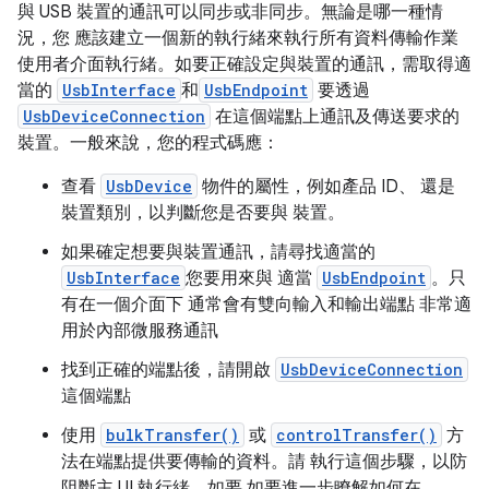
與 USB 裝置的通訊可以同步或非同步。無論是哪一種情
況，您 應該建立一個新的執行緒來執行所有資料傳輸作業
使用者介面執行緒。如要正確設定與裝置的通訊，需取得適
當的
UsbInterface
和
UsbEndpoint
要透過
UsbDeviceConnection
在這個端點上通訊及傳送要求的
裝置。一般來說，您的程式碼應：
查看
UsbDevice
物件的屬性，例如產品 ID、 還是
裝置類別，以判斷您是否要與 裝置。
如果確定想要與裝置通訊，請尋找適當的
UsbInterface
您要用來與 適當
UsbEndpoint
。只
有在一個介面下 通常會有雙向輸入和輸出端點 非常適
用於內部微服務通訊
找到正確的端點後，請開啟
UsbDeviceConnection
這個端點
使用
bulkTransfer()
或
controlTransfer()
方
法在端點提供要傳輸的資料。請 執行這個步驟，以防
阻斷主 UI 執行緒。如要 如要進一步瞭解如何在