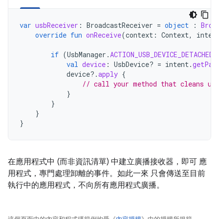
var
usbReceiver
:
BroadcastReceiver
=
object
:
Broa
override
fun
onReceive
(
context
:
Context
,
inten
if
(
UsbManager
.
ACTION_USB_DEVICE_DETACHED
val
device
:
UsbDevice? 
=
intent
.
getPar
device
?.
apply
{
// call your method that cleans up
}
}
}
}
在應用程式中 (而非資訊清單) 中建立廣播接收器，即可 應
用程式，專門處理卸離的事件。如此一來 只會傳送至目前
執行中的應用程式，不向所有應用程式廣播。