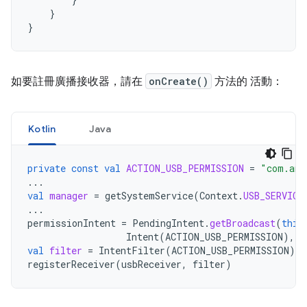
}
}
如要註冊廣播接收器，請在
onCreate()
方法的 活動：
Kotlin
Java
private
const
val
ACTION_USB_PERMISSION
=
"com.and
...
val
manager
=
getSystemService
(
Context
.
USB_SERVICE
...
permissionIntent
=
PendingIntent
.
getBroadcast
(
this
Intent
(
ACTION_USB_PERMISSION
),
P
val
filter
=
IntentFilter
(
ACTION_USB_PERMISSION
)
registerReceiver
(
usbReceiver
,
filter
)