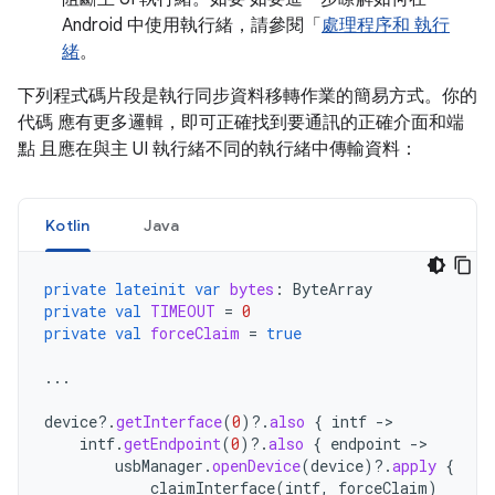
Android 中使用執行緒，請參閱「
處理程序和 執行
緒
。
下列程式碼片段是執行同步資料移轉作業的簡易方式。你的
代碼 應有更多邏輯，即可正確找到要通訊的正確介面和端
點 且應在與主 UI 執行緒不同的執行緒中傳輸資料：
Kotlin
Java
private
lateinit
var
bytes
:
ByteArray
private
val
TIMEOUT
=
0
private
val
forceClaim
=
true
...
device
?.
getInterface
(
0
)
?.
also
{
intf
-
intf
.
getEndpoint
(
0
)
?.
also
{
endpoint
-
usbManager
.
openDevice
(
device
)
?.
apply
{
claimInterface
(
intf
,
forceClaim
)