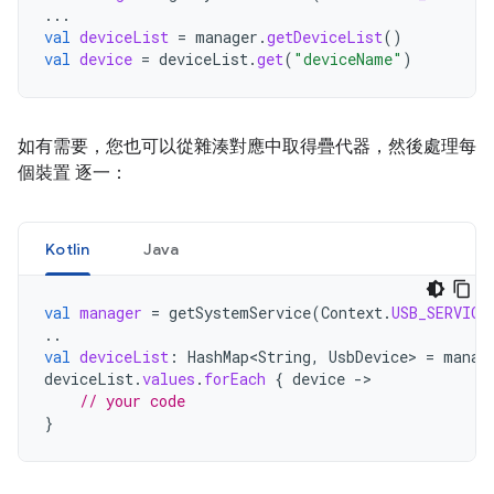
...
val
deviceList
=
manager
.
getDeviceList
()
val
device
=
deviceList
.
get
(
"deviceName"
)
如有需要，您也可以從雜湊對應中取得疊代器，然後處理每
個裝置 逐一：
Kotlin
Java
val
manager
=
getSystemService
(
Context
.
USB_SERVICE
..
val
deviceList
:
HashMap<String
,
UsbDevice
>
=
manag
deviceList
.
values
.
forEach
{
device
-
// your code
}