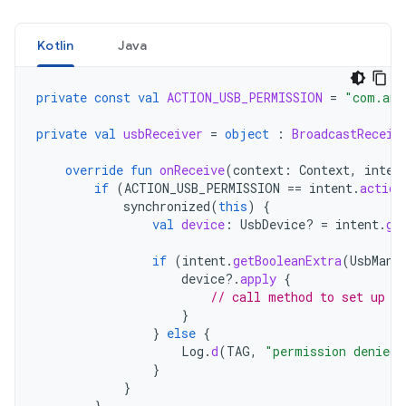
Kotlin
Java
private
const
val
ACTION_USB_PERMISSION
=
"com.and
private
val
usbReceiver
=
object
:
BroadcastReceiv
override
fun
onReceive
(
context
:
Context
,
inten
if
(
ACTION_USB_PERMISSION
==
intent
.
action
synchronized
(
this
)
{
val
device
:
UsbDevice? 
=
intent
.
ge
if
(
intent
.
getBooleanExtra
(
UsbMana
device
?.
apply
{
// call method to set up d
}
}
else
{
Log
.
d
(
TAG
,
"permission denied 
}
}
}