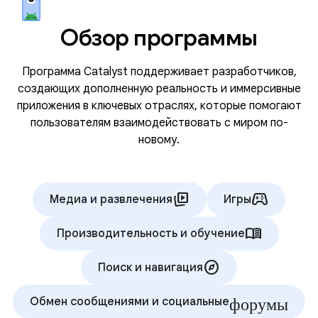
Обзор программы
Программа Catalyst поддерживает разработчиков,
создающих дополненную реальность и иммерсивные
приложения в ключевых отраслях, которые помогают
пользователям взаимодействовать с миром по-
новому.
animated_images
stadia_controller
Медиа и развлечения
Игры
menu_book
Производительность и обучение
explore
Поиск и навигация
форумы
Обмен сообщениями и социальные