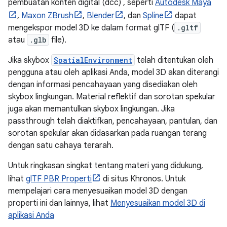
pembuatan konten digital (dcc) , seperti
Autodesk Maya
,
Maxon ZBrush
,
Blender
, dan
Spline
dapat
mengekspor model 3D ke dalam format glTF (
.gltf
atau
.glb
file).
Jika skybox
SpatialEnvironment
telah ditentukan oleh
pengguna atau oleh aplikasi Anda, model 3D akan diterangi
dengan informasi pencahayaan yang disediakan oleh
skybox lingkungan. Material reflektif dan sorotan spekular
juga akan memantulkan skybox lingkungan. Jika
passthrough telah diaktifkan, pencahayaan, pantulan, dan
sorotan spekular akan didasarkan pada ruangan terang
dengan satu cahaya terarah.
Untuk ringkasan singkat tentang materi yang didukung,
lihat
glTF PBR Properti
di situs Khronos. Untuk
mempelajari cara menyesuaikan model 3D dengan
properti ini dan lainnya, lihat
Menyesuaikan model 3D di
aplikasi Anda