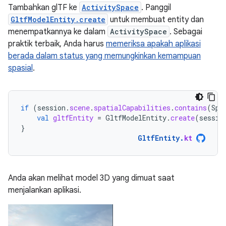
Tambahkan glTF ke
ActivitySpace
. Panggil
GltfModelEntity.create
untuk membuat entity dan
menempatkannya ke dalam
ActivitySpace
. Sebagai
praktik terbaik, Anda harus
memeriksa apakah aplikasi
berada dalam status yang memungkinkan kemampuan
spasial
.
if
(
session
.
scene
.
spatialCapabilities
.
contains
(
Spa
val
gltfEntity
=
GltfModelEntity
.
create
(
sessio
}
GltfEntity
.
kt
Anda akan melihat model 3D yang dimuat saat
menjalankan aplikasi.