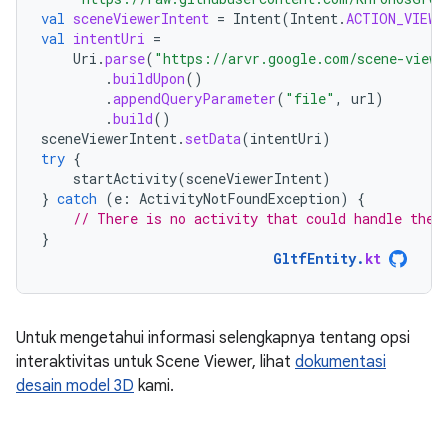
val
sceneViewerIntent
=
Intent
(
Intent
.
ACTION_VIEW
)
val
intentUri
=
Uri
.
parse
(
"https://arvr.google.com/scene-viewe
.
buildUpon
()
.
appendQueryParameter
(
"file"
,
url
)
.
build
()
sceneViewerIntent
.
setData
(
intentUri
)
try
{
startActivity
(
sceneViewerIntent
)
}
catch
(
e
:
ActivityNotFoundException
)
{
// There is no activity that could handle the 
}
GltfEntity
.
kt
Untuk mengetahui informasi selengkapnya tentang opsi
interaktivitas untuk Scene Viewer, lihat
dokumentasi
desain model 3D
kami.