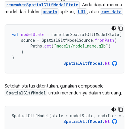
rememberSpatialGltfModelState
. Anda dapat memuat
model dari folder
assets
aplikasi,
URI
, atau
raw data
.
val
modelState
=
rememberSpatialGltfModelState
(
source
=
SpatialGltfModelSource
.
fromPath
(
Paths
.
get
(
"models/model_name.glb"
)
)
)
SpatialGltfModel
.
kt
Setelah status ditentukan, gunakan composable
SpatialGltfModel
untuk merendernya dalam subruang.
SpatialGltfModel
(
state
=
modelState
,
modifier
=
Su
SpatialGltfModel
.
kt