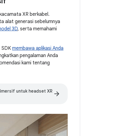
if
 kacamata XR berkabel.
rta alat generasi sebelumnya
odel 3D
, serta memahami
XR SDK
membawa aplikasi Anda
ingkatkan pengalaman Anda
komendasi kami tentang
mersif untuk headset XR
arrow_forward