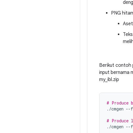
deng
PNG hitam
Aset
Teks
meli
Berikut contoh 
input bernama m
my_ibl.zip
# Produce b
./cmgen
--
# Produce l
./cmgen
--