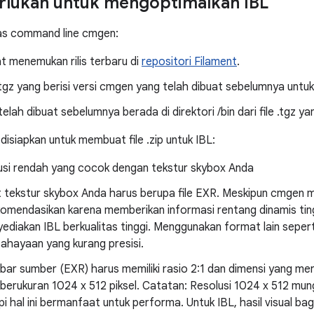
rlukan untuk mengoptimalkan IBL
tas command line cmgen:
t menemukan rilis terbaru di
repositori Filament
.
gz yang berisi versi cmgen yang telah dibuat sebelumnya untuk
telah dibuat sebelumnya berada di direktori /bin dari file .tgz ya
disiapkan untuk membuat file .zip untuk IBL:
usi rendah yang cocok dengan tekstur skybox Anda
t tekstur skybox Anda harus berupa file EXR. Meskipun cmgen 
komendasikan karena memberikan informasi rentang dinamis ting
ediakan IBL berkualitas tinggi. Menggunakan format lain sepe
ahayaan yang kurang presisi.
ar sumber (EXR) harus memiliki rasio 2:1 dan dimensi yang me
berukuran 1024 x 512 piksel. Catatan: Resolusi 1024 x 512 mung
pi hal ini bermanfaat untuk performa. Untuk IBL, hasil visual ba