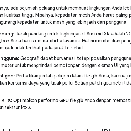
nya, ada sejumlah peluang untuk membuat lingkungan Anda lebih
kualitas tinggi. Misalnya, kepadatan mesh Anda harus paling 
urangi kepadatan untuk mesh yang lebih jauh dari pengguna.
ndang:
Jarak pandang untuk lingkungan di Android XR adalah 20
kybox Anda harus mematuhi batasan ini. Hal ini memberikan pen
enjadi tidak terlihat pada jarak tersebut.
engguna:
Geografi dapat bervariasi, tetapi posisikan pengguna
5 meter untuk menghindari pemotongan dengan elemen UI yang leb
oligon:
Perhatikan jumlah poligon dalam file glb Anda, karena j
an konsumsi daya yang tidak perlu. Setiap patch geometri tid
 KTX:
Optimalkan performa GPU file glb Anda dengan memast
n tekstur ktx2.