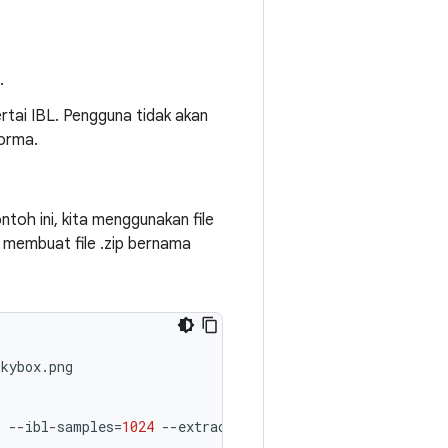
.
rtai IBL. Pengguna tidak akan
forma.
toh ini, kita menggunakan file
 membuat file .zip bernama
kybox.png

.
--ibl-samples
=
1024
--extract-blur
=
0
.0
--sh-irradiance