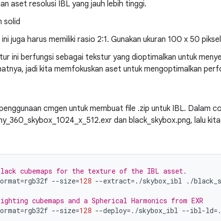
an aset resolusi IBL yang jauh lebih tinggi.
 solid
 ini juga harus memiliki rasio 2:1. Gunakan ukuran 100 x 50 piksel
tur ini berfungsi sebagai tekstur yang dioptimalkan untuk menye
hatnya, jadi kita memfokuskan aset untuk mengoptimalkan per
penggunaan cmgen untuk membuat file .zip untuk IBL. Dalam con
y_360_skybox_1024_x_512.exr dan black_skybox.png, lalu kita
lack cubemaps for the texture of the IBL asset.
format
=
rgb32f
--size
=
128
--extract
=
./skybox_ibl
./black_s
ighting cubemaps and a Spherical Harmonics from EXR
format
=
rgb32f
--size
=
128
--deploy
=
./skybox_ibl
--ibl-ld
=