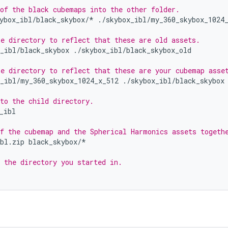
of the black cubemaps into the other folder.
ybox_ibl/black_skybox/*
./skybox_ibl/my_360_skybox_1024_
e directory to reflect that these are old assets.
_ibl/black_skybox
./skybox_ibl/black_skybox_old

e directory to reflect that these are your cubemap asse
x_ibl/my_360_skybox_1024_x_512
./skybox_ibl/black_skybox

to the child directory.
_ibl

f the cubemap and the Spherical Harmonics assets togeth
bl.zip
black_skybox/*

 the directory you started in.