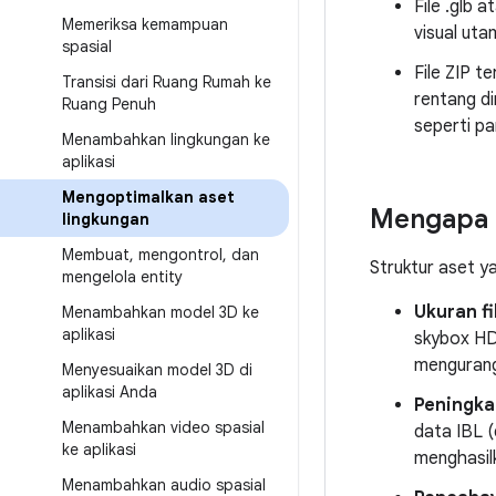
File .glb 
Memeriksa kemampuan
visual uta
spasial
File ZIP t
Transisi dari Ruang Rumah ke
rentang d
Ruang Penuh
seperti pa
Menambahkan lingkungan ke
aplikasi
Mengoptimalkan aset
Mengapa 
lingkungan
Membuat
,
mengontrol
,
dan
Struktur aset y
mengelola entity
Ukuran fi
Menambahkan model 3D ke
aplikasi
skybox HDR
mengurangi
Menyesuaikan model 3D di
aplikasi Anda
Peningka
Menambahkan video spasial
data IBL (
ke aplikasi
menghasil
Menambahkan audio spasial