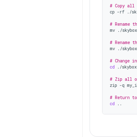
# Copy all 
cp
-rf
./sk
# Rename th
mv
./skybox
# Rename th
mv
./skybo
# Change in
cd
./skybox
# Zip all o
zip
-q
my_i
# Return to
cd