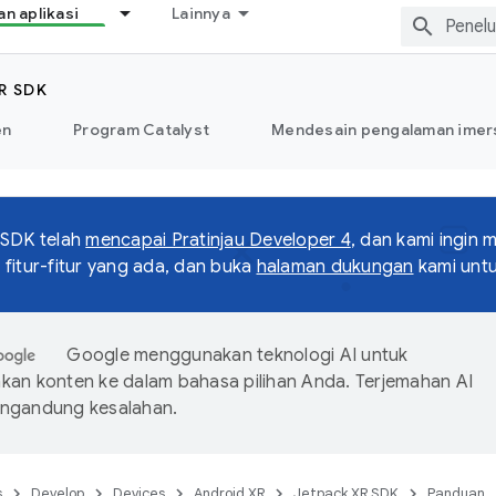
 aplikasi
Lainnya
R SDK
en
Program Catalyst
Mendesain pengalaman imers
 SDK telah
mencapai Pratinjau Developer 4
, dan kami ingin
fitur-fitur yang ada, dan buka
halaman dukungan
kami unt
Google menggunakan teknologi AI untuk
an konten ke dalam bahasa pilihan Anda. Terjemahan AI
ngandung kesalahan.
s
Develop
Devices
Android XR
Jetpack XR SDK
Panduan