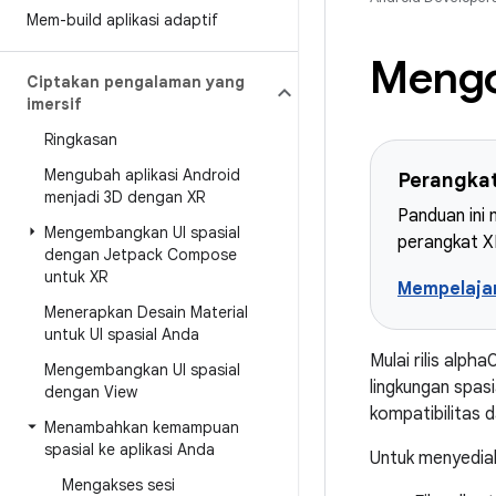
Mem-build aplikasi adaptif
Mengo
Ciptakan pengalaman yang
imersif
Ringkasan
Mengubah aplikasi Android
Perangkat
menjadi 3D dengan XR
Panduan ini
Mengembangkan UI spasial
perangkat XR
dengan Jetpack Compose
untuk XR
Mempelajar
Menerapkan Desain Material
untuk UI spasial Anda
Mulai rilis alp
Mengembangkan UI spasial
lingkungan spas
dengan View
kompatibilitas 
Menambahkan kemampuan
spasial ke aplikasi Anda
Untuk menyedia
Mengakses sesi