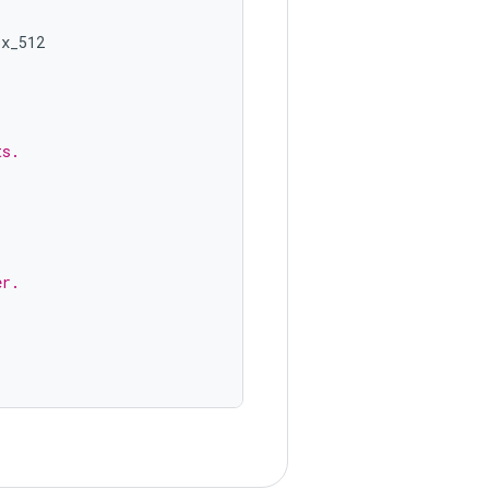
x_512

ts.
er.