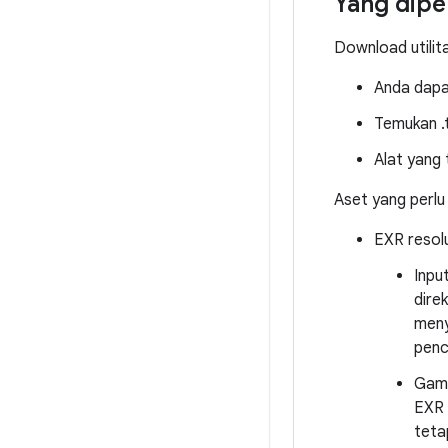
Yang dipe
Download utili
Anda dapa
Temukan .t
Alat yang 
Aset yang perlu 
EXR resol
Inpu
dire
meny
penc
Gamb
EXR 
teta