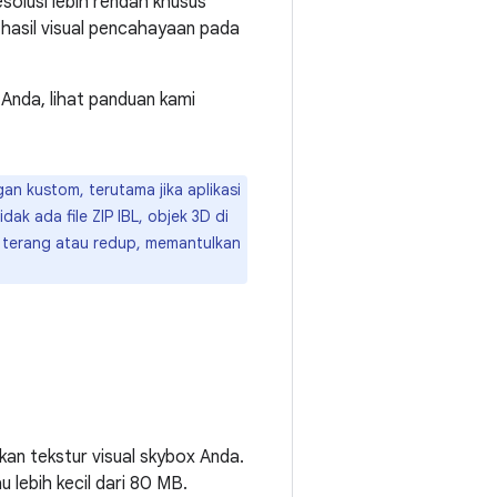
olusi lebih rendah khusus
asil visual pencahayaan pada
 Anda, lihat panduan kami
an kustom, terutama jika aplikasi
dak ada file ZIP IBL, objek 3D di
 terang atau redup, memantulkan
an tekstur visual skybox Anda.
lebih kecil dari 80 MB.