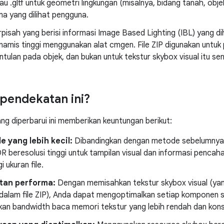
atau .gltf untuk geometri lingkungan (misalnya, bidang tanah, obje
ma yang dilihat pengguna.
erpisah yang berisi informasi Image Based Lighting (IBL) yang d
inamis tinggi menggunakan alat cmgen. File ZIP digunakan untu
ntulan pada objek, dan bukan untuk tekstur skybox visual itu send
pendekatan ini?
ang diperbarui ini memberikan keuntungan berikut:
le yang lebih kecil:
Dibandingkan dengan metode sebelumnya, 
 beresolusi tinggi untuk tampilan visual dan informasi pencah
 ukuran file.
tan performa:
Dengan memisahkan tekstur skybox visual (yang
dalam file ZIP), Anda dapat mengoptimalkan setiap komponen se
kan bandwidth baca memori tekstur yang lebih rendah dan kons