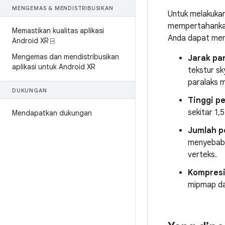
MENGEMAS & MENDISTRIBUSIKAN
Untuk melakukan
mempertahankan 
Memastikan kualitas aplikasi
Anda dapat meng
Android XR ⍈
Mengemas dan mendistribusikan
Jarak pa
aplikasi untuk Android XR
tekstur s
paralaks m
DUKUNGAN
Tinggi p
sekitar 1,
Mendapatkan dukungan
Jumlah p
menyebabk
verteks.
Kompresi
mipmap da