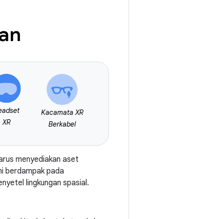
gan
eadset
Kacamata XR
XR
Berkabel
 harus menyediakan aset
 ini berdampak pada
yetel lingkungan spasial.