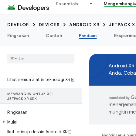
Essentials
Mengembangkan
DEVELOP
DEVICES
ANDROID XR
JETPACK X
Ringkasan
Contoh
Panduan
Eksperim
Android XR
Anda. Coba 
Lihat semua alat & teknologi XR ⍐
MEMBANGUN UNTUK XR
|
JETPACK XR SDK
menerjemahk
mungkin me
Ringkasan
Mulai
Ikuti prinsip desain Android XR ⍈
Android Developer