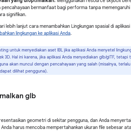
aan yang dioptimalkan:
Menggunakan resource skybox beres
a pencahayaan bermanfaat bagi performa tanpa memengaruhi h
ra signifikan.
ri lebih lanjut cara menambahkan Lingkungan spasial di aplikasi
hkan lingkungan ke aplikasi Anda
.
ting untuk menyediakan aset IBL jika aplikasi Anda menyetel lingkung
k 3D. Hal ini karena, jika aplikasi Anda menyediakan glb/glTF, tetapi ti
una akan muncul dengan pencahayaan yang salah (misalnya, terlalu
 dapat dilihat pengguna).
malkan glb
esentasikan geometri di sekitar pengguna, dan Anda menyertak
 Anda harus mencoba mempertahankan ukuran file sebesar atau 