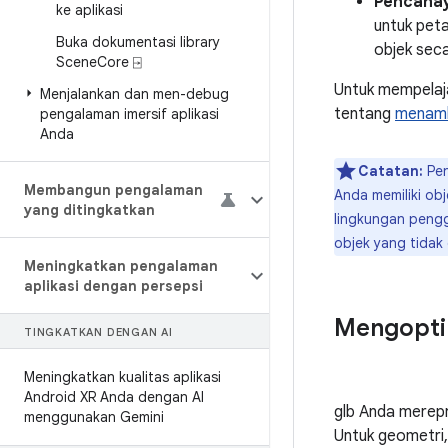
Pencahay
ke aplikasi
untuk pet
Buka dokumentasi library
objek seca
Scene
Core ⍈
Untuk mempelaja
Menjalankan dan men-debug
tentang
menamba
pengalaman imersif aplikasi
Anda
Catatan:
Pen
Membangun pengalaman
Anda memiliki obje
yang ditingkatkan
lingkungan pengg
objek yang tidak
Meningkatkan pengalaman
aplikasi dengan persepsi
Mengopti
TINGKATKAN DENGAN AI
Meningkatkan kualitas aplikasi
Android XR Anda dengan AI
glb Anda merepr
menggunakan Gemini
Untuk geometri,