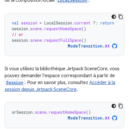
de la composition locale
LocalSession
.
val
session
=
LocalSession
.
current
?:
return
session
.
scene
.
requestHomeSpace
()
// or
session
.
scene
.
requestFullSpace
()
ModeTransition
.
kt
Si vous utilisez la bibliothèque Jetpack SceneCore, vous
pouvez demander l'espace correspondant à partir de
Session
. Pour en savoir plus, consultez
Accéder à la
session depuis Jetpack SceneCore
.
xrSession
.
scene
.
requestHomeSpace
()
ModeTransition
.
kt