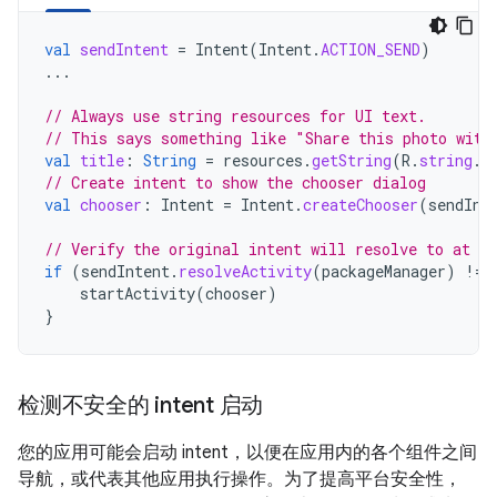
val
sendIntent
=
Intent
(
Intent
.
ACTION_SEND
)
...
// Always use string resources for UI text.
// This says something like "Share this photo with
val
title
:
String
=
resources
.
getString
(
R
.
string
.
c
// Create intent to show the chooser dialog
val
chooser
:
Intent
=
Intent
.
createChooser
(
sendInt
// Verify the original intent will resolve to at le
if
(
sendIntent
.
resolveActivity
(
packageManager
)
!=
startActivity
(
chooser
)
}
检测不安全的 intent 启动
您的应用可能会启动 intent，以便在应用内的各个组件之间
导航，或代表其他应用执行操作。为了提高平台安全性，