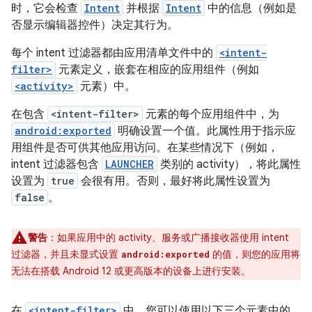
时，它会检查
Intent
并根据
Intent
中的信息（例如是
否显示编辑器控件）决定其行为。
每个 intent 过滤器都由应用清单文件中的
<intent-
filter>
元素定义，嵌套在相应的应用组件（例如
<activity>
元素）中。
在包含
<intent-filter>
元素的每个应用组件中，为
android:exported
明确设置一个值。此属性用于指示应
用组件是否可供其他应用访问。在某些情况下（例如，
intent 过滤器包含
LAUNCHER
类别的 activity），将此属性
设置为
true
会很有用。否则，最好将此属性设置为
false
。
警告
：如果应用中的 activity、服务或广播接收器使用 intent
过滤器，并且未显式设置
的值，则您的应用将
android:exported
无法在搭载 Android 12 或更高版本的设备上进行安装。
在
<intent-filter>
中，您可以使用以下三个元素中的