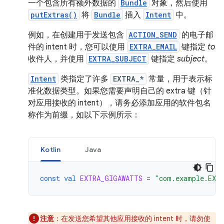
一个包含所有额外数据的
Bundle
对象，然后使用
putExtras()
将
Bundle
插入
Intent
中。
例如，在创建用于发送包含
ACTION_SEND
的电子邮
件的 intent 时，您可以使用
EXTRA_EMAIL
键指定
to
收件人，并使用
EXTRA_SUBJECT
键指定
subject
。
Intent
类指定了许多
EXTRA_*
常量，用于表示标
准化数据类型。如果您需要声明自己的 extra 键（针
对应用接收的 intent），请务必添加应用的软件包名
称作为前缀，如以下示例所示：
Kotlin
Java
const
val
EXTRA_GIGAWATTS
=
"com.example.EXT
注意
：在发送您希望其他应用接收的 intent 时，请勿使