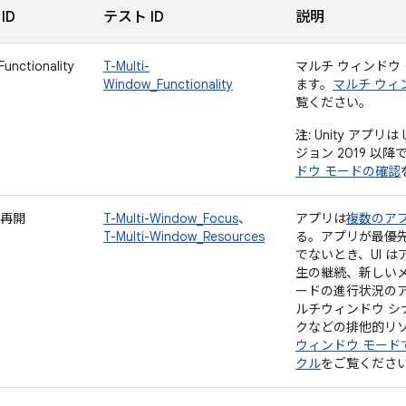
ID
テスト ID
説明
unctionality
T-Multi-
マルチ ウィンドウ
Window_Functionality
ます。
マルチ ウィ
覧ください。
注:
Unity アプリは
ジョン 2019 以
ドウ モードの確認
再開
T-Multi-Window_Focus
、
アプリは
複数のア
T-Multi-Window_Resources
る。アプリが最優
でないとき、UI 
生の継続、新しい
ードの進行状況の
ルチウィンドウ シ
クなどの排他的リ
ウィンドウ モード
クル
をご覧くださ