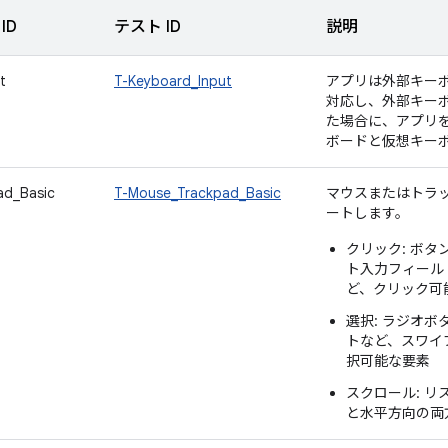
ID
テスト ID
説明
t
T-Keyboard_Input
アプリは外部キー
対応し、外部キー
た場合に、アプリ
ボードと仮想キー
ad_Basic
T-Mouse_Trackpad_Basic
マウスまたはトラ
ートします。
クリック: ボタ
ト入力フィール
ど、クリック可
選択: ラジオ
トなど、スワイ
択可能な要素
スクロール: 
と水平方向の両