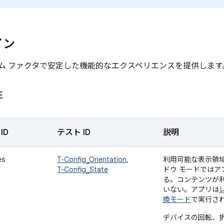
イン
ム ファクタで安定した機能的なエクスペリエンスを提供します
性
ID
テスト ID
説明
es
T-Config_Orientation
,
利用可能な表示領
T-Config_State
ドウ モードではア
る。コンテンツが
いない。アプリは
換モード
で実行さ
デバイスの回転、