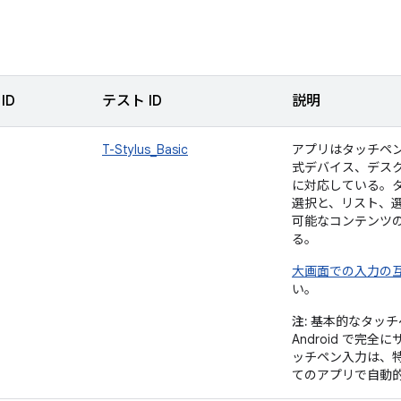
ID
テスト ID
説明
T-Stylus_Basic
アプリはタッチペ
式デバイス、デス
に対応している。タ
選択と、リスト、
可能なコンテンツ
る。
大画面での入力の
い。
注:
基本的なタッチ
Android で完
ッチペン入力は、
てのアプリで自動