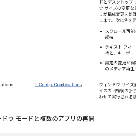
ドとデスクトップ 
ウ サイズの変更な
リが構成変更を処
します。次に例を
スクロール可能
維持
テキスト フィ
持と、キーボー
設定の変更が開
のメディア再生
ations
T-Config_Combinations
ウィンドウ サイ
イスの回転後の折
わせて実行される
ンドウ モードと複数のアプリの再開