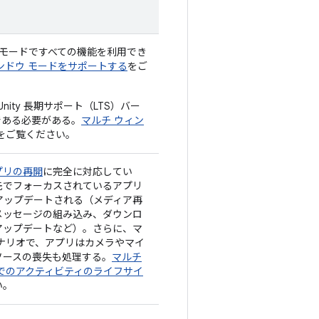
 モードですべての機能を利用でき
ンドウ モードをサポートする
をご
 Unity 長期サポート（LTS）バー
降である必要がある。
マルチ ウィン
をご覧ください。
プリの再開
に完全に対応してい
先でフォーカスされているアプリ
はアップデートされる（メディア再
メッセージの組み込み、ダウンロ
アップデートなど）。さらに、マ
ナリオで、アプリはカメラやマイ
ソースの喪失も処理する。
マルチ
でのアクティビティのライフサイ
い。