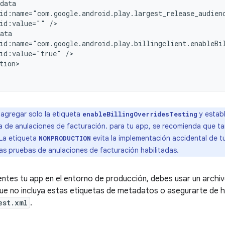
data

id:name="com.google.android.play.largest_release_audien
id:value="" />

ata

id:name="com.google.android.play.billingclient.enableBil
id:value="true" />

tion>

 agregar solo la etiqueta
y estab
enableBillingOverridesTesting
eba de anulaciones de facturación. para tu app, se recomienda que t
 La etiqueta
evita la implementación accidental de t
NONPRODUCTION
as pruebas de anulaciones de facturación habilitadas.
tes tu app en el entorno de producción, debes usar un archi
ue no incluya estas etiquetas de metadatos o asegurarte de h
est.xml
.