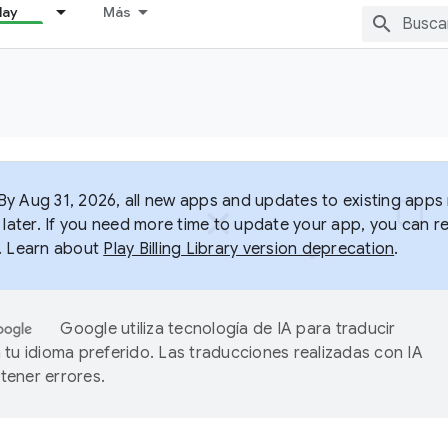
lay
Más
y Aug 31, 2026, all new apps and updates to existing apps m
 later. If you need more time to update your app, you can r
. Learn about
Play Billing Library version deprecation
.
Google utiliza tecnología de IA para traducir
 tu idioma preferido. Las traducciones realizadas con IA
ener errores.