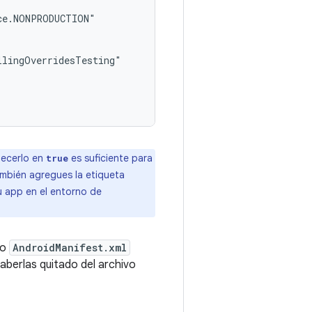
ce.NONPRODUCTION"

lingOverridesTesting"

lecerlo en
es suficiente para
true
ambién agregues la etiqueta
u app en el entorno de
vo
AndroidManifest.xml
aberlas quitado del archivo