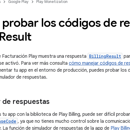
s
Google Play
Play Monetization
probar los códigos de r
Result
e Facturación Play muestra una respuesta
BillingResult
par
se activó. Para ver más consulta
cómo manejar códigos de r
entar tu app en el entorno de producción, puedes probar los d
imulador de respuestas.
 de respuestas
tu app con la biblioteca de Play Billing, puede ser difícil proba
nseCode
, ya que no tienes mucho control sobre la comunicació
. La función de simulador de respuestas de la app de
Play Billi