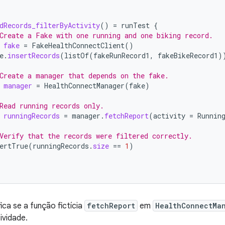
dRecords_filterByActivity
()
=
runTest
{
Create a Fake with one running and one biking record.
fake
=
FakeHealthConnectClient
()
e
.
insertRecords
(
listOf
(
fakeRunRecord1
,
fakeBikeRecord1
)
Create a manager that depends on the fake.
manager
=
HealthConnectManager
(
fake
)
Read running records only.
runningRecords
=
manager
.
fetchReport
(
activity
=
Runnin
Verify that the records were filtered correctly.
ertTrue
(
runningRecords
.
size
==
1
)
ica se a função fictícia
fetchReport
em
HealthConnectMa
ividade.