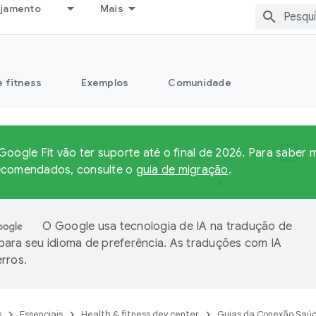
ejamento
Mais
e fitness
Exemplos
Comunidade
Google Fit vão ter suporte até o final de 2026. Para saber
ecomendados, consulte o
guia de migração
.
O Google usa tecnologia de IA na tradução de
ara seu idioma de preferência. As traduções com IA
rros.
s
Essenciais
Health & fitness dev center
Guias da Conexão Saú