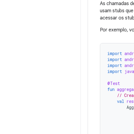
As chamadas de
usam stubs que
acessar os stu
Por exemplo, v
import
andr
import
andr
import
andr
import
jav
@Test
fun
aggrega
// Crea
val
res
Agg