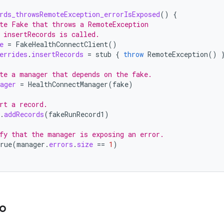
rds_throwsRemoteException_errorIsExposed
()
{
te Fake that throws a RemoteException
 insertRecords is called.
e
=
FakeHealthConnectClient
()
errides
.
insertRecords
=
stub
{
throw
RemoteException
()
te a manager that depends on the fake.
ager
=
HealthConnectManager
(
fake
)
rt a record.
.
addRecords
(
fakeRunRecord1
)
fy that the manager is exposing an error.
rue
(
manager
.
errors
.
size
==
1
)
o