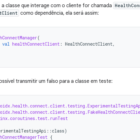
 a classe que interage com o cliente for chamada
HealthCon
tClient
como dependência, ela será assim:
hConnectManager
(
val
healthConnectClient
:
HealthConnectClient
,
ossível transmitir um falso para a classe em teste:
roidx.health.connect.client.testing.ExperimentalTestingA
roidx.health.connect.client.testing.FakeHealthConnectCli
linx.coroutines.test.runTest
erimentalTestingApi
::
class
)
hConnectManagerTest
{