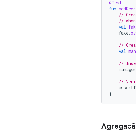
@Test
fun
addReco
// Crea
// when
val
fak
fake
.
ov
// Crea
val
man
// Inse
manager
// Veri
assertT
}
Agregaçã