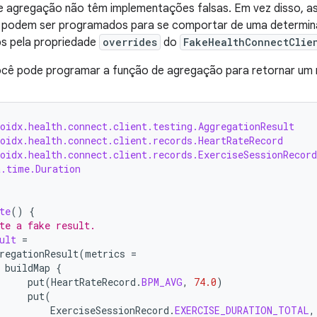
 agregação não têm implementações falsas. Em vez disso, 
 podem ser programados para se comportar de uma determina
bs pela propriedade
overrides
do
FakeHealthConnectClie
ocê pode programar a função de agregação para retornar um r
oidx.health.connect.client.testing.AggregationResult
oidx.health.connect.client.records.HeartRateRecord
oidx.health.connect.client.records.ExerciseSessionRecord
a.time.Duration
te
()
{
te a fake result.
ult
=
regationResult
(
metrics
=
buildMap
{
put
(
HeartRateRecord
.
BPM_AVG
,
74.0
)
put
(
ExerciseSessionRecord
.
EXERCISE_DURATION_TOTAL
,