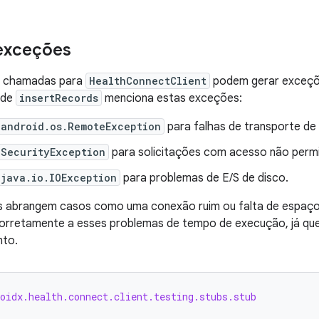
 exceções
s chamadas para
HealthConnectClient
podem gerar exceçõe
 de
insertRecords
menciona estas exceções:
 android.os.RemoteException
para falhas de transporte de 
 SecurityException
para solicitações com acesso não permi
 java.io.IOException
para problemas de E/S de disco.
 abrangem casos como uma conexão ruim ou falta de espaço n
 corretamente a esses problemas de tempo de execução, já qu
nto.
roidx.health.connect.client.testing.stubs.stub