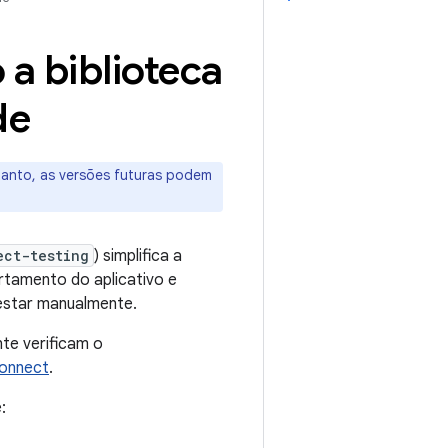
 a biblioteca
de
tanto, as versões futuras podem
ect-testing
) simplifica a
rtamento do aplicativo e
testar manualmente.
te verificam o
Connect
.
: