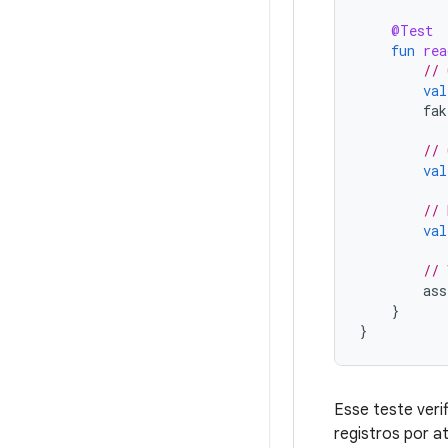
@Test
fun
rea
// 
val
fak
// 
val
// 
val
// 
ass
}
}
Esse teste verif
registros por at