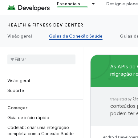
Essenciais
Design e plan
HEALTH & FITNESS DEV CENTER
Visão geral
Guias da Conexão Saúde
Guias d
As APIs do 
migração r
Visão geral
Suporte
conteúdos p
Começar
podem ter e
Guia de início rápido
Codelab: criar uma integração
completa com a Conexão Saúde
Android Developer