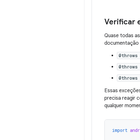
Verificar
Quase todas a
documentação
@throws
@throws
@throws
Essas exceções
precisa reagir
qualquer mome
import
and