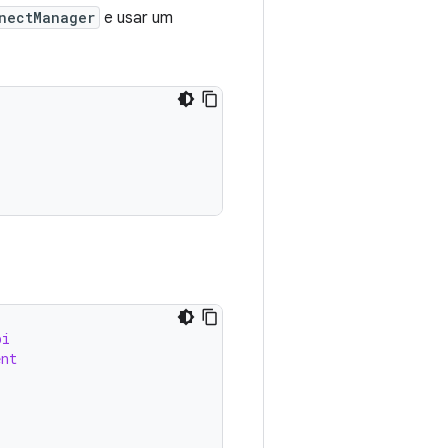
nectManager
e usar um
pi
ent