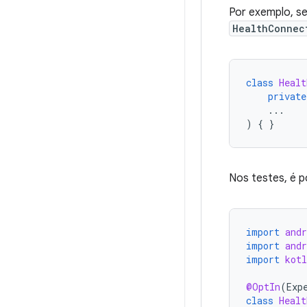
Por exemplo, se
HealthConnec
class
Healt
private
...
)
{
}
Nos testes, é p
import
and
import
and
import
kot
@OptIn
(
Exp
class
Healt