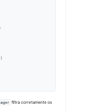
)
g
)
nager
filtra corretamente os