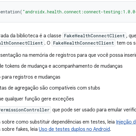
mentation
(
"androidx.health.connect:connect-testing:1.0.0
ada da biblioteca é a classe
FakeHealthConnectClient
, qu
althConnectClient
. O
FakeHealthConnectClient
tem os s
entação na memória de registros para que você possa inserir, 
de tokens de mudança e acompanhamento de mudanças
 para registros e mudanças
tas de agregação são compatíveis com stubs
ue qualquer função gere exceções
PermissionController
que pode ser usado para emular verif
 sobre como substituir dependências em testes, leia
Injeção 
 sobre fakes, leia
Uso de testes duplos no Android
.