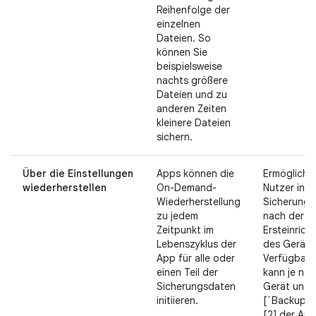
Reihenfolge der
einzelnen
Dateien. So
können Sie
beispielsweise
nachts größere
Dateien und zu
anderen Zeiten
kleinere Dateien
sichern.
Über die Einstellungen
Apps können die
Ermöglicht
wiederherstellen
On-Demand-
Nutzer initi
Wiederherstellung
Sicherunge
zu jedem
nach der
Zeitpunkt im
Ersteinrich
Lebenszyklus der
des Geräts.
App für alle oder
Verfügbark
einen Teil der
kann je na
Sicherungsdaten
Gerät und
initiieren.
[`BackupAg
[2] der Ap