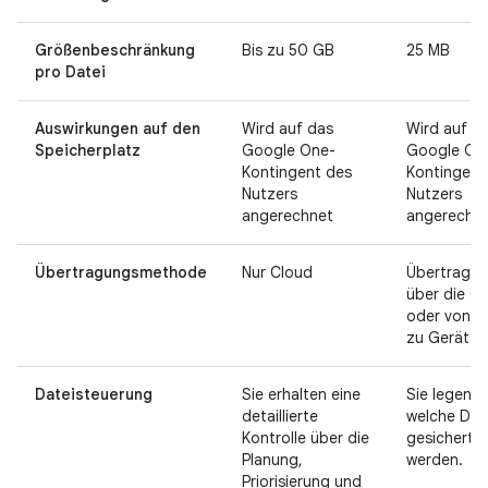
Größenbeschränkung
Bis zu 50 GB
25 MB
pro Datei
Auswirkungen auf den
Wird auf das
Wird auf d
Speicherplatz
Google One-
Google On
Kontingent des
Kontingent
Nutzers
Nutzers
angerechnet
angerechn
Übertragungsmethode
Nur Cloud
Übertragu
über die C
oder von G
zu Gerät
Dateisteuerung
Sie erhalten eine
Sie legen f
detaillierte
welche Dat
Kontrolle über die
gesichert
Planung,
werden.
Priorisierung und