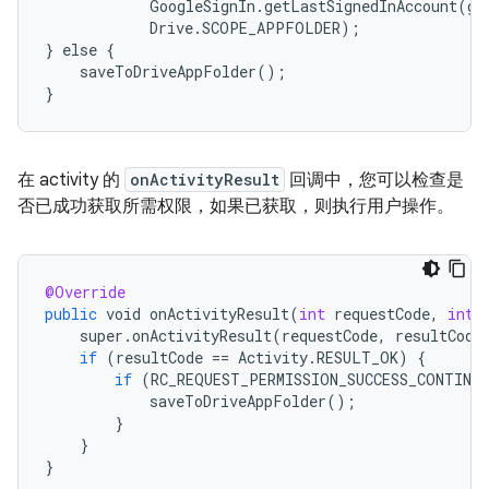
            GoogleSignIn.getLastSignedInAccount(get
            Drive.SCOPE_APPFOLDER);

} else {

    saveToDriveAppFolder();

在 activity 的
onActivityResult
回调中，您可以检查是
否已成功获取所需权限，如果已获取，则执行用户操作。
@Override
public
void
onActivityResult
(
int
requestCode
,
int
super
.
onActivityResult
(
requestCode
,
resultCode
if
(
resultCode
==
Activity
.
RESULT_OK
)
{
if
(
RC_REQUEST_PERMISSION_SUCCESS_CONTINU
saveToDriveAppFolder
();
}
}
}