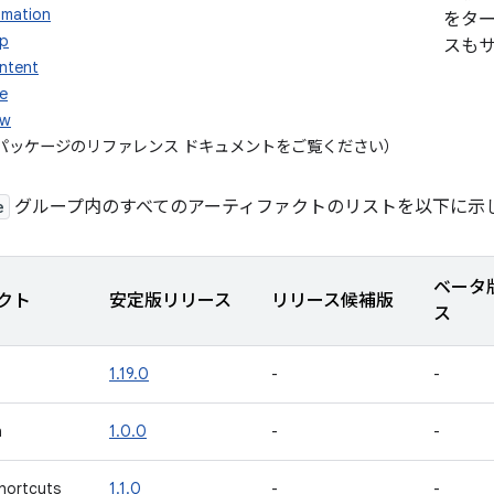
imation
をタ
pp
スも
ntent
le
ew
e パッケージのリファレンス ドキュメントをご覧ください
）
e
グループ内のすべてのアーティファクトのリストを以下に示
ベータ
クト
安定版リリース
リリース候補版
ス
1.19.0
-
-
n
1.0.0
-
-
hortcuts
1.1.0
-
-