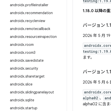
testing:1.19.
androidx
.
profileinstaller
1.18.0 以降の
androidx
.
recommendation
androidx
.
recyclerview
バージョン 1
.
androidx
.
remotecallback
2026 年 5 月 19
androidx
.
resourceinspection
androidx
.
room
androidx.cor
testing:1.19.
androidx
.
room3
ます。
androidx
.
savedstate
androidx
.
security
バージョン 1
.
androidx
.
sharetarget
2026 年 5 月 6
androidx
.
slice
androidx.cor
androidx
.
slidingpanelayout
alpha02
、
and
androidx
.
sqlite
alpha02 に含
androidx
.
startup