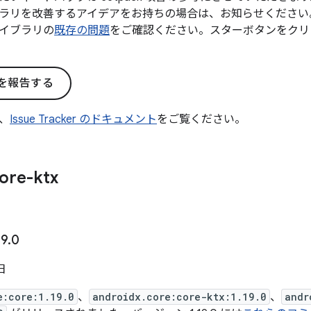
ラリを改善するアイデアをお持ちの場合は、お知らせください
イブラリの
既存の問題
をご確認ください。スターボタンをクリ
を報告する
、
Issue Tracker のドキュメント
をご覧ください。
ore-ktx
19
.
0
 日
e:core:1.19.0
、
androidx.core:core-ktx:1.19.0
、
andr