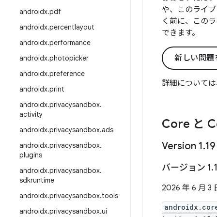
や、このライブ
androidx
.
pdf
く前に、このラ
androidx
.
percentlayout
できます。
androidx
.
performance
新しい問題
androidx
.
photopicker
androidx
.
preference
詳細については
androidx
.
print
androidx
.
privacysandbox
.
activity
Core と C
androidx
.
privacysandbox
.
ads
Version 1
.
19
androidx
.
privacysandbox
.
plugins
バージョン 1
.
androidx
.
privacysandbox
.
sdkruntime
2026 年 6 月 3
androidx
.
privacysandbox
.
tools
androidx.cor
androidx
.
privacysandbox
.
ui