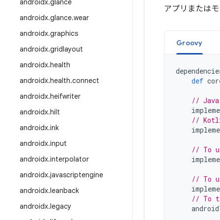
androidx
.
glance
アプリまたはモ
androidx
.
glance
.
wear
androidx
.
graphics
Groovy
androidx
.
gridlayout
androidx
.
health
dependencie
androidx
.
health
.
connect
def
cor
androidx
.
heifwriter
// Java
impleme
androidx
.
hilt
// Kotl
androidx
.
ink
impleme
androidx
.
input
// To u
androidx
.
interpolator
impleme
androidx
.
javascriptengine
// To u
impleme
androidx
.
leanback
// To t
androidx
.
legacy
android