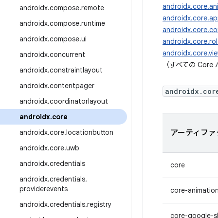
androidx.core.an
androidx
.
compose
.
remote
androidx.core.a
androidx
.
compose
.
runtime
androidx.core.co
androidx
.
compose
.
ui
androidx.core.ro
androidx.core.vi
androidx
.
concurrent
（すべての Cor
androidx
.
constraintlayout
androidx
.
contentpager
androidx.cor
androidx
.
coordinatorlayout
androidx
.
core
androidx
.
core
.
locationbutton
アーティファ
androidx
.
core
.
uwb
androidx
.
credentials
core
androidx
.
credentials
.
providerevents
core-animatio
androidx
.
credentials
.
registry
core-google-s