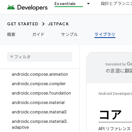
Essentials
設計とプランニ
androidx.camera.media3
androidx.camera.viewfinder
GET STARTED
JETPACK
androidx.car
概要
ガイド
サンプル
ライブラリ
androidx.car.app
androidx
.
cardview
androidx
.
collection
androidx
.
compose
の言語に翻
androidx
.
compose
.
animation
androidx
.
compose
.
compiler
androidx
.
compose
.
foundation
Android Developer
androidx
.
compose
.
material
コア
androidx
.
compose
.
material3
androidx
.
compose
.
material3
.
adaptive
API リファレンス