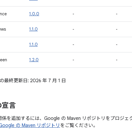
ance
1.0.0
-
-
ews
1.1.0
-
-
1.1.0
-
-
reen
1.2.0
-
-
終更新日: 2026 年 7 月 1 日
の宣言
存関係を追加するには、Google の Maven リポジトリをプロ
Google の Maven リポジトリ
をご覧ください。