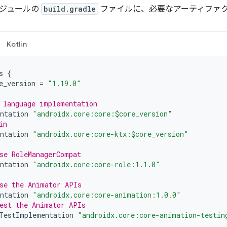
ジュールの
build.gradle
ファイルに、必要なアーティファ
Kotlin
s
{
e_version
=
"1.19.0"
 language implementation
ntation
"androidx.core:core:$core_version"
in
ntation
"androidx.core:core-ktx:$core_version"
se RoleManagerCompat
ntation
"androidx.core:core-role:1.1.0"
se the Animator APIs
ntation
"androidx.core:core-animation:1.0.0"
est the Animator APIs
TestImplementation
"androidx.core:core-animation-testin