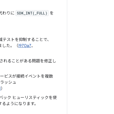
代わりに
SDK_INT(_FULL)
を
減テストを抑制することで、
ました。（
I970a7
、
に転送されることがある問題を修正し
 サービスが接続イベントを複数
ラッシュ
1
）
バック ヒューリスティックを使
するようになります。