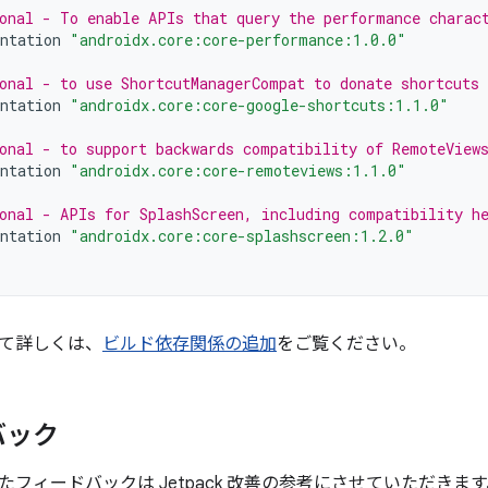
onal - To enable APIs that query the performance charac
ntation
"androidx.core:core-performance:1.0.0"
onal - to use ShortcutManagerCompat to donate shortcuts
ntation
"androidx.core:core-google-shortcuts:1.1.0"
onal - to support backwards compatibility of RemoteView
ntation
"androidx.core:core-remoteviews:1.1.0"
onal - APIs for SplashScreen, including compatibility he
ntation
"androidx.core:core-splashscreen:1.2.0"
て詳しくは、
ビルド依存関係の追加
をご覧ください。
バック
たフィードバックは Jetpack 改善の参考にさせていただき