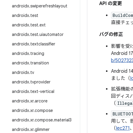
API の変更
androidx
.
swiperefreshlayout
BuildCom
androidx
.
test
直接チェ
androidx
.
test
.
ext
バグの修正
androidx
.
test
.
uiautomator
androidx
.
textclassifier
影響を受
Android
androidx
.
tracing
b/502732
androidx
.
transition
Andro
androidx
.
tv
ました（
I
androidx
.
tvprovider
拡張機能の
androidx
.
text-vertical
回ディス
androidx
.
xr
.
arcore
（
Illega
androidx
.
xr
.
compose
BLUETOO
androidx
.
xr
.
compose
.
material3
用して、
（
Iec271
androidx
.
xr
.
glimmer