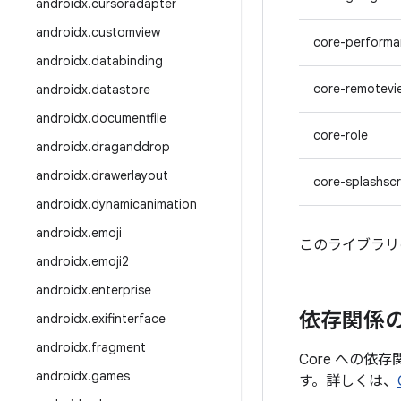
androidx
.
cursoradapter
androidx
.
customview
core-perform
androidx
.
databinding
core-remotevi
androidx
.
datastore
androidx
.
documentfile
core-role
androidx
.
draganddrop
androidx
.
drawerlayout
core-splashsc
androidx
.
dynamicanimation
androidx
.
emoji
このライブラリの最
androidx
.
emoji2
androidx
.
enterprise
依存関係
androidx
.
exifinterface
androidx
.
fragment
Core への依
androidx
.
games
す。詳しくは、