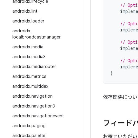
androidx
.
lifecycle
// Opti
androidx
.
lint
impleme
androidx
.
loader
// Opti
impleme
androidx
.
localbroadcastmanager
// Opti
androidx
.
media
impleme
androidx
.
media3
// Opti
androidx
.
mediarouter
impleme
}
androidx
.
metrics
androidx
.
multidex
androidx
.
navigation
依存関係につい
androidx
.
navigation3
androidx
.
navigationevent
フィード
androidx
.
paging
androidx
.
palette
お寄せいただい