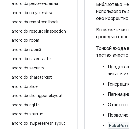
androidx
.
рекомендация
Библиотека He
использовать 
androidx
.
recyclerview
оно корректно
androidx
.
remotecallback
Вы можете исп
androidx
.
resourceinspection
проверяют пов
androidx
.
room
Точкой входа 
androidx
.
room3
тестах вместо
androidx
.
savedstate
Представл
androidx
.
security
читать их
androidx
.
sharetarget
Генерация
androidx
.
slice
Пагинация
androidx
.
slidingpanelayout
Ответы н
androidx
.
sqlite
androidx
.
startup
Позволяе
androidx
.
swiperefreshlayout
FakePerm