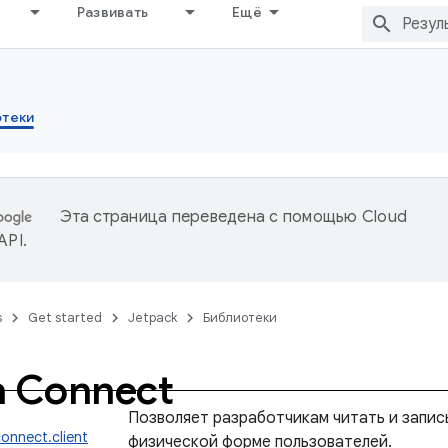
Развивать
Ещё
отеки
Эта страница переведена с помощью
Cloud
 API
.
s
Get started
Jetpack
Библиотеки
h Connect
Позволяет разработчикам читать и запис
connect.client
физической форме пользователей.