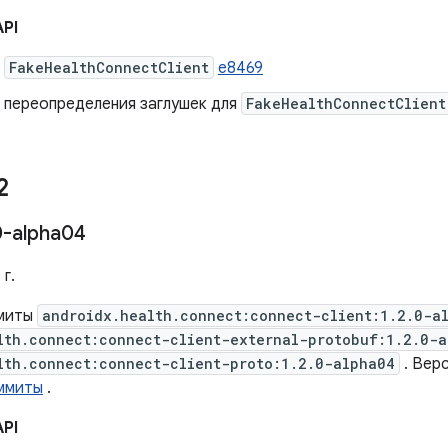
API
ь
FakeHealthConnectClient
e8469
 переопределения заглушек для
FakeHealthConnectClient
2
0-alpha04
г.
миты
androidx.health.connect:connect-client:1.2.0-a
lth.connect:connect-client-external-protobuf:1.2.0-a
lth.connect:connect-client-proto:1.2.0-alpha04
. Вер
ммиты
.
API