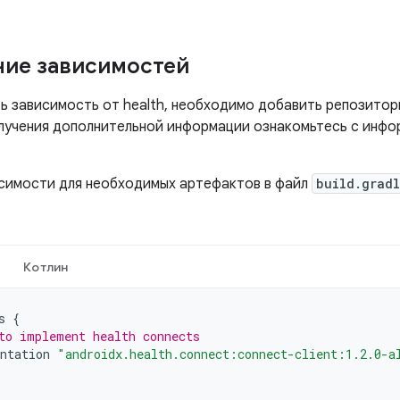
ие зависимостей
ь зависимость от health, необходимо добавить репозитор
олучения дополнительной информации ознакомьтесь с инф
симости для необходимых артефактов в файл
build.grad
Котлин
s
{
to implement health connects
ntation
"androidx.health.connect:connect-client:1.2.0-a