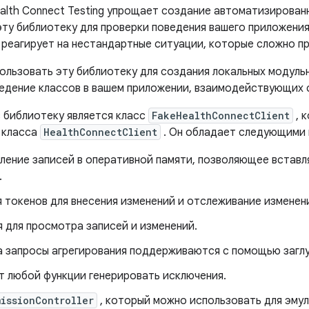
alth Connect Testing упрощает создание автоматизирован
эту библиотеку для проверки поведения вашего приложения
 реагирует на нестандартные ситуации, которые сложно п
ользовать эту библиотеку для создания локальных модуль
едение классов в вашем приложении, взаимодействующих с
в библиотеку является класс
FakeHealthConnectClient
, 
 класса
HealthConnectClient
. Он обладает следующими
ение записей в оперативной памяти, позволяющее вставля
.
 токенов для внесения изменений и отслеживание изменен
 для просмотра записей и изменений.
а запросы агрегирования поддерживаются с помощью загл
т любой функции генерировать исключения.
issionController
, который можно использовать для эму