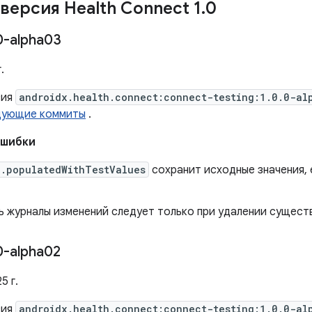
версия Health Connect 1
.
0
0-alpha03
.
сия
androidx.health.connect:connect-testing:1.0.0-al
дующие коммиты
.
ошибки
a.populatedWithTestValues
​​сохранит исходные значения, 
ь журналы изменений следует только при удалении сущест
0-alpha02
5 г.
сия
androidx.health.connect:connect-testing:1.0.0-al