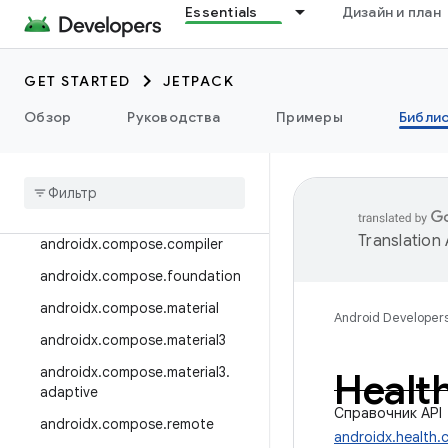
Essentials
Дизайн и план
androidx.camera.viewfinder
androidx.car
GET STARTED
JETPACK
androidx.car.app
androidx.cardview
Обзор
Руководства
Примеры
Библи
androidx
.
коллекция
androidx
.
compose
androidx
.
compose
.
animation
Translation
androidx
.
compose
.
compiler
androidx
.
compose
.
foundation
androidx
.
compose
.
material
Android Developer
androidx
.
compose
.
material3
androidx
.
compose
.
material3
.
Healt
adaptive
Справочник API
androidx
.
compose
.
remote
androidx.health.