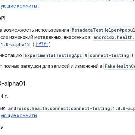
дующие коммиты
.
API
а ​​возможность использования
MetadataTestHelper#popul
осле изменений метаданных, внесенных в
androidx.health
.1.0-alpha12
(
I1f7f1
)
аннотацию
ExperimentalTestingApi
в
connect-testing
(
 полные заглушки для записей и изменений в
FakeHealthC
0-alpha01
4 г.
сия
androidx.health.connect:connect-testing:1.0.0-al
дующие коммиты
.
ии