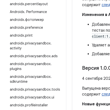
androidx
.
percentlayout
содержит
сле
Androidx
.
Performance
Изменения в 
androidx
.
фотопикер
Добавлен
androidx
.
preference
тестах п
androidx
.
print
client:1
androidx
.
privacysandbox
.
Удаляет 
activity
Добавляет
androidx
.
privacysandbox
.
ads
androidx
.
privacysandbox
.
Версия 1
.
0
.
plugins
androidx
.
privacysandbox
.
4 сентября 202
sdkruntime
Выпущена вер
androidx
.
privacysandbox
.
tools
содержит
сле
androidx
.
privacysandbox
.
ui
Новые функц
androidx
.
profileinstaller