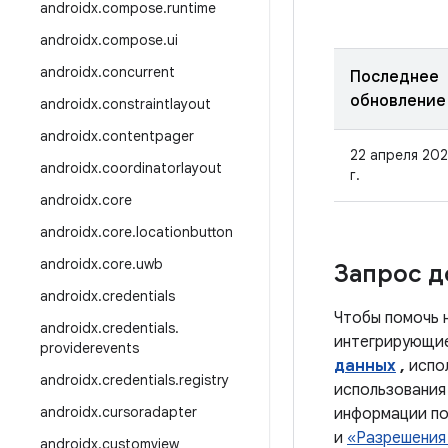
androidx
.
compose
.
runtime
androidx
.
compose
.
ui
androidx
.
concurrent
Последнее
обновление
androidx
.
constraintlayout
androidx
.
contentpager
22 апреля 20
androidx
.
coordinatorlayout
г.
androidx
.
core
androidx
.
core
.
locationbutton
androidx
.
core
.
uwb
Запрос д
androidx
.
credentials
Чтобы помочь 
androidx
.
credentials
.
интегрирующие
providerevents
данных
,
испол
androidx
.
credentials
.
registry
использования
androidx
.
cursoradapter
информации п
и
«Разрешения 
androidx
.
customview