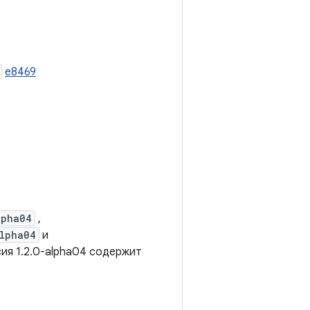
e8469
lpha04
,
lpha04
и
сия 1.2.0-alpha04 содержит