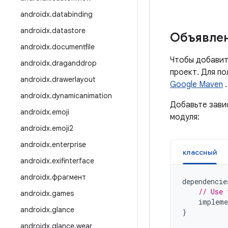
androidx
.
databinding
androidx
.
datastore
Объявлен
androidx
.
documentfile
Чтобы добавит
androidx
.
draganddrop
проект. Для п
androidx
.
drawerlayout
Google Maven
.
androidx
.
dynamicanimation
Добавьте зави
androidx
.
emoji
модуля:
androidx
.
emoji2
androidx
.
enterprise
классный
androidx
.
exifinterface
androidx
.
фрагмент
dependencie
// Use 
androidx
.
games
impleme
androidx
.
glance
}
androidx
.
glance
.
wear