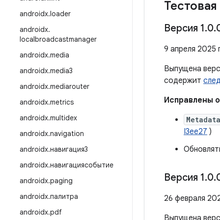
Тестовая 
androidx
.
loader
Версия 1
.
0
.
androidx
.
localbroadcastmanager
9 апреля 2025 г
androidx
.
media
Выпущена вер
androidx
.
media3
содержит
сле
androidx
.
mediarouter
Исправлены 
androidx
.
metrics
androidx
.
multidex
Metadat
I3ee27
)
androidx
.
navigation
Обновлят
androidx
.
навигация3
androidx
.
навигациясобытие
Версия 1
.
0
.
androidx
.
paging
androidx
.
палитра
26 февраля 202
androidx
.
pdf
Выпущена вер