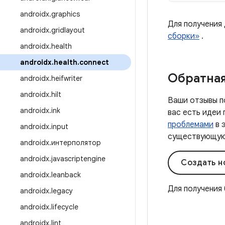
androidx
.
graphics
Для получения
androidx
.
gridlayout
сборки»
.
androidx
.
health
androidx
.
health
.
connect
Обратная
androidx
.
heifwriter
androidx
.
hilt
Ваши отзывы п
androidx
.
ink
вас есть идеи
проблемами
в 
androidx
.
input
существующую 
androidx
.
интерполятор
androidx
.
javascriptengine
Создать н
androidx
.
leanback
Для получения
androidx
.
legacy
androidx
.
lifecycle
androidx
.
lint