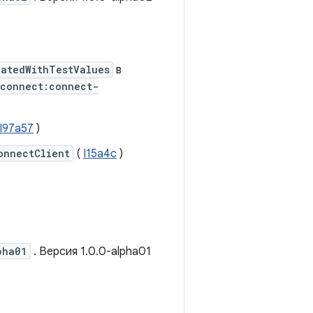
atedWithTestValues
​​в
.connect:connect-
I97a57
)
onnectClient
(
I15a4c
)
pha01
. Версия 1.0.0-alpha01