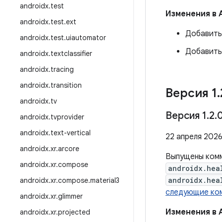
androidx
.
test
Изменения в 
androidx
.
test
.
ext
Добавит
androidx
.
test
.
uiautomator
Добавить
androidx
.
textclassifier
androidx
.
tracing
androidx
.
transition
Версия 1
.
androidx
.
tv
Версия 1
.
2
.
androidx
.
tvprovider
androidx
.
text-vertical
22 апреля 2026 
androidx
.
xr
.
arcore
Выпущены ком
androidx
.
xr
.
compose
androidx.hea
androidx.hea
androidx
.
xr
.
compose
.
material3
следующие ко
androidx
.
xr
.
glimmer
Изменения в 
androidx
.
xr
.
projected